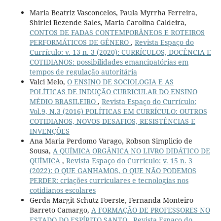
Maria Beatriz Vasconcelos, Paula Myrrha Ferreira,
Shirlei Rezende Sales, Maria Carolina Caldeira,
CONTOS DE FADAS CONTEMPORÂNEOS E ROTEIROS
PERFORMÁTICOS DE GÊNERO
,
Revista Espaço do
Currículo: v. 13 n. 3 (2020): CURRÍCULOS, DOCÊNCIA E
COTIDIANOS: possibilidades emancipatórias em
tempos de regulação autoritária
Valci Melo,
O ENSINO DE SOCIOLOGIA E AS
POLÍTICAS DE INDUÇÃO CURRICULAR DO ENSINO
MÉDIO BRASILEIRO
,
Revista Espaço do Currículo:
Vol.9, N.3 (2016) POLÍTICAS EM CURRÍCULO: OUTROS
COTIDIANOS, NOVOS DESAFIOS, RESISTÊNCIAS E
INVENÇÕES
Ana Maria Perdomo Varago, Robson Simplicio de
Sousa,
A QUÍMICA ORGÂNICA NO LIVRO DIDÁTICO DE
QUÍMICA
,
Revista Espaço do Currículo: v. 15 n. 3
(2022): O QUE GANHAMOS, O QUE NÃO PODEMOS
PERDER: criações curriculares e tecnologias nos
cotidianos escolares
Gerda Margit Schutz Foerste, Fernanda Monteiro
Barreto Camargo,
A FORMAÇÃO DE PROFESSORES NO
ESTADO DO ESPÍRITO SANTO
,
Revista Espaço do