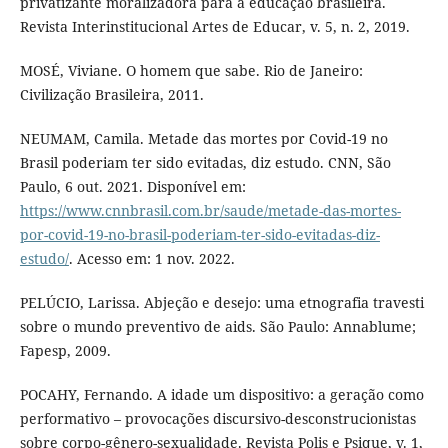
privatizante moralizadora para a educação brasileira.
Revista Interinstitucional Artes de Educar, v. 5, n. 2, 2019.
MOSÉ, Viviane. O homem que sabe. Rio de Janeiro:
Civilização Brasileira, 2011.
NEUMAM, Camila. Metade das mortes por Covid-19 no
Brasil poderiam ter sido evitadas, diz estudo. CNN, São
Paulo, 6 out. 2021. Disponível em:
https://www.cnnbrasil.com.br/saude/metade-das-mortes-
por-covid-19-no-brasil-poderiam-ter-sido-evitadas-diz-
estudo/
. Acesso em: 1 nov. 2022.
PELÚCIO, Larissa. Abjeção e desejo: uma etnografia travesti
sobre o mundo preventivo de aids. São Paulo: Annablume;
Fapesp, 2009.
POCAHY, Fernando. A idade um dispositivo: a geração como
performativo – provocações discursivo-desconstrucionistas
sobre corpo-gênero-sexualidade. Revista Polis e Psique, v. 1,