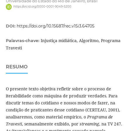
Universidade do Estado do Rio de Janeiro, Brasil
https://orcid.org/0000-0001-9049-5200
DOI:
https://doi.org/10.15687/rec.v15i3.64705
Injustiça midiática, Algoritmo, Programa
Palavras-chave:
Travesti
RESUMO
O presente texto objetiva refletir sobre o processo de
iterabilidade como máquina de produzir verdades. Para
discutir temas do cotidiano e nossos modos de fazer, na
condição de praticantes desse cotidiano (CERTEAU, 2001),
analisaremos, como material empírico, o
Programa de
Travesti
, semanalmente exibido, por
streaming
, na TV 247.
As (trans)alianças e o movimento causado naquela