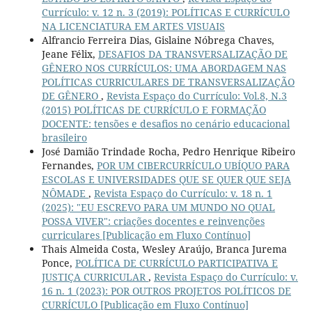
Currículo: v. 12 n. 3 (2019): POLÍTICAS E CURRÍCULO
NA LICENCIATURA EM ARTES VISUAIS
Alfrancio Ferreira Dias, Gislaine Nóbrega Chaves,
Jeane Félix,
DESAFIOS DA TRANSVERSALIZAÇÃO DE
GÊNERO NOS CURRÍCULOS: UMA ABORDAGEM NAS
POLÍTICAS CURRICULARES DE TRANSVERSALIZAÇÃO
DE GÊNERO
,
Revista Espaço do Currículo: Vol.8, N.3
(2015) POLÍTICAS DE CURRÍCULO E FORMAÇÃO
DOCENTE: tensões e desafios no cenário educacional
brasileiro
José Damião Trindade Rocha, Pedro Henrique Ribeiro
Fernandes,
POR UM CIBERCURRÍCULO UBÍQUO PARA
ESCOLAS E UNIVERSIDADES QUE SE QUER QUE SEJA
NÔMADE
,
Revista Espaço do Currículo: v. 18 n. 1
(2025): "EU ESCREVO PARA UM MUNDO NO QUAL
POSSA VIVER": criações docentes e reinvenções
curriculares [Publicação em Fluxo Contínuo]
Thais Almeida Costa, Wesley Araújo, Branca Jurema
Ponce,
POLÍTICA DE CURRÍCULO PARTICIPATIVA E
JUSTIÇA CURRICULAR
,
Revista Espaço do Currículo: v.
16 n. 1 (2023): POR OUTROS PROJETOS POLÍTICOS DE
CURRÍCULO [Publicação em Fluxo Contínuo]