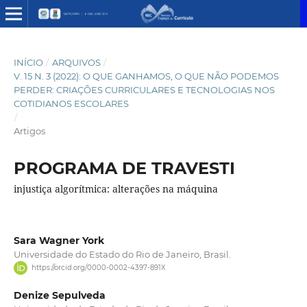
INÍCIO
/
ARQUIVOS
/
V. 15 N. 3 (2022): O QUE GANHAMOS, O QUE NÃO PODEMOS
PERDER: CRIAÇÕES CURRICULARES E TECNOLOGIAS NOS
COTIDIANOS ESCOLARES
/
Artigos
PROGRAMA DE TRAVESTI
injustiça algorítmica: alterações na máquina
Sara Wagner York
Universidade do Estado do Rio de Janeiro, Brasil.
https://orcid.org/0000-0002-4397-891X
Denize Sepulveda