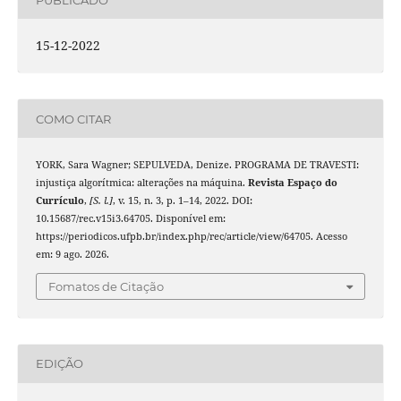
15-12-2022
COMO CITAR
YORK, Sara Wagner; SEPULVEDA, Denize. PROGRAMA DE TRAVESTI:
injustiça algorítmica: alterações na máquina.
Revista Espaço do
Currículo
,
[S. l.]
, v. 15, n. 3, p. 1–14, 2022. DOI:
10.15687/rec.v15i3.64705. Disponível em:
https://periodicos.ufpb.br/index.php/rec/article/view/64705. Acesso
em: 9 ago. 2026.
Fomatos de Citação
EDIÇÃO