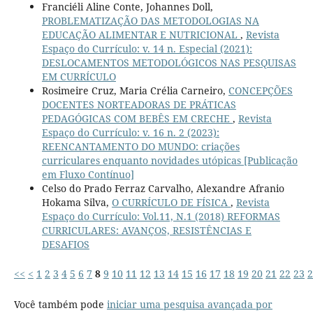
Franciéli Aline Conte, Johannes Doll,
PROBLEMATIZAÇÃO DAS METODOLOGIAS NA
EDUCAÇÃO ALIMENTAR E NUTRICIONAL
,
Revista
Espaço do Currículo: v. 14 n. Especial (2021):
DESLOCAMENTOS METODOLÓGICOS NAS PESQUISAS
EM CURRÍCULO
Rosimeire Cruz, Maria Crélia Carneiro,
CONCEPÇÕES
DOCENTES NORTEADORAS DE PRÁTICAS
PEDAGÓGICAS COM BEBÊS EM CRECHE
,
Revista
Espaço do Currículo: v. 16 n. 2 (2023):
REENCANTAMENTO DO MUNDO: criações
curriculares enquanto novidades utópicas [Publicação
em Fluxo Contínuo]
Celso do Prado Ferraz Carvalho, Alexandre Afranio
Hokama Silva,
O CURRÍCULO DE FÍSICA
,
Revista
Espaço do Currículo: Vol.11, N.1 (2018) REFORMAS
CURRICULARES: AVANÇOS, RESISTÊNCIAS E
DESAFIOS
<<
<
1
2
3
4
5
6
7
8
9
10
11
12
13
14
15
16
17
18
19
20
21
22
23
2
Você também pode
iniciar uma pesquisa avançada por