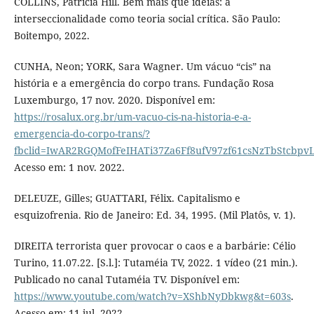
COLLINS, Patrícia Hill. Bem mais que ideias: a
interseccionalidade como teoria social crítica. São Paulo:
Boitempo, 2022.
CUNHA, Neon; YORK, Sara Wagner. Um vácuo “cis” na
história e a emergência do corpo trans. Fundação Rosa
Luxemburgo, 17 nov. 2020. Disponível em:
https://rosalux.org.br/um-vacuo-cis-na-historia-e-a-
emergencia-do-corpo-trans/?
fbclid=IwAR2RGQMofFeIHATi37Za6Ff8ufV97zf61csNzTbStcbpv
Acesso em: 1 nov. 2022.
DELEUZE, Gilles; GUATTARI, Félix. Capitalismo e
esquizofrenia. Rio de Janeiro: Ed. 34, 1995. (Mil Platôs, v. 1).
DIREITA terrorista quer provocar o caos e a barbárie: Célio
Turino, 11.07.22. [S.l.]: Tutaméia TV, 2022. 1 vídeo (21 min.).
Publicado no canal Tutaméia TV. Disponível em:
https://www.youtube.com/watch?v=XShbNyDbkwg&t=603s
.
Acesso em: 11 jul. 2022.