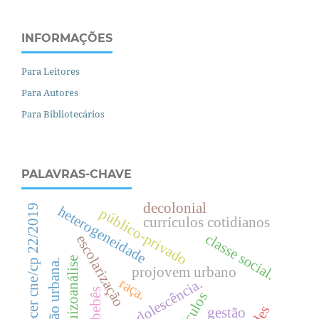
INFORMAÇÕES
Para Leitores
Para Autores
Para Bibliotecários
PALAVRAS-CHAVE
decolonial
parecer cne/cp 22/2019
heterogeneidade
público-privado
currículos cotidianos
c
l
a
s
s
e
o
c
i
a
l
escolarização
s
.
esquizoanálise
.
projovem urbano
raça.
bebês
gestão