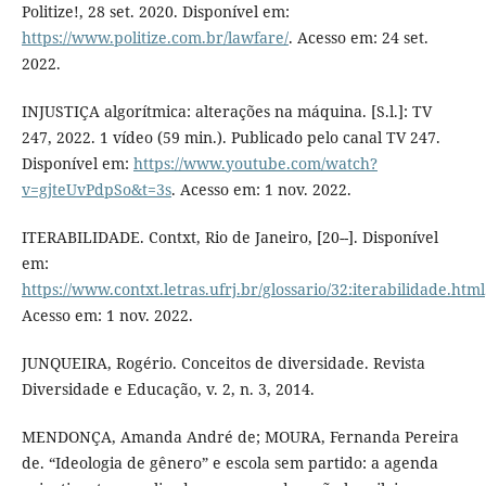
Politize!, 28 set. 2020. Disponível em:
https://www.politize.com.br/lawfare/
. Acesso em: 24 set.
2022.
INJUSTIÇA algorítmica: alterações na máquina. [S.l.]: TV
247, 2022. 1 vídeo (59 min.). Publicado pelo canal TV 247.
Disponível em:
https://www.youtube.com/watch?
v=gjteUvPdpSo&t=3s
. Acesso em: 1 nov. 2022.
ITERABILIDADE. Contxt, Rio de Janeiro, [20--]. Disponível
em:
https://www.contxt.letras.ufrj.br/glossario/32:iterabilidade.html
Acesso em: 1 nov. 2022.
JUNQUEIRA, Rogério. Conceitos de diversidade. Revista
Diversidade e Educação, v. 2, n. 3, 2014.
MENDONÇA, Amanda André de; MOURA, Fernanda Pereira
de. “Ideologia de gênero” e escola sem partido: a agenda