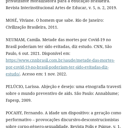
privatizante moralizadora para a educação brasileira.
Revista Interinstitucional Artes de Educar, v. 5, n. 2, 2019.
MOSÉ, Viviane. O homem que sabe. Rio de Janeiro:
Civilização Brasileira, 2011.
NEUMAM, Camila. Metade das mortes por Covid-19 no
Brasil poderiam ter sido evitadas, diz estudo. CNN, São
Paulo, 6 out. 2021. Disponível em:
https://www.cnnbrasil.com.br/saude/metade-das-mortes-
por-covid-19-no-brasil-poderiam-ter-sido-evitadas-diz-
estudo/
. Acesso em: 1 nov. 2022.
PELÚCIO, Larissa. Abjeção e desejo: uma etnografia travesti
sobre o mundo preventivo de aids. São Paulo: Annablume;
Fapesp, 2009.
POCAHY, Fernando. A idade um dispositivo: a geração como
performativo – provocações discursivo-desconstrucionistas
sobre corpo-gênero-sexualidade. Revista Polis e Psique, v. 1,