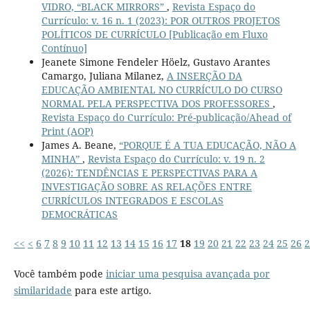
VIDRO, “BLACK MIRRORS”
,
Revista Espaço do
Currículo: v. 16 n. 1 (2023): POR OUTROS PROJETOS
POLÍTICOS DE CURRÍCULO [Publicação em Fluxo
Contínuo]
Jeanete Simone Fendeler Höelz, Gustavo Arantes
Camargo, Juliana Milanez,
A INSERÇÃO DA
EDUCAÇÃO AMBIENTAL NO CURRÍCULO DO CURSO
NORMAL PELA PERSPECTIVA DOS PROFESSORES
,
Revista Espaço do Currículo: Pré-publicação/Ahead of
Print (AOP)
James A. Beane,
“PORQUE É A TUA EDUCAÇÃO, NÃO A
MINHA”
,
Revista Espaço do Currículo: v. 19 n. 2
(2026): TENDÊNCIAS E PERSPECTIVAS PARA A
INVESTIGAÇÃO SOBRE AS RELAÇÕES ENTRE
CURRÍCULOS INTEGRADOS E ESCOLAS
DEMOCRÁTICAS
<<
<
6
7
8
9
10
11
12
13
14
15
16
17
18
19
20
21
22
23
24
25
26
2
Você também pode
iniciar uma pesquisa avançada por
similaridade
para este artigo.