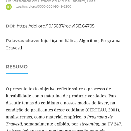
Universidade do Estado do Rio de Janeiro, Brasil
https://orcid.org/0000-0001-9049-5200
DOI:
https://doi.org/10.15687/rec.v15i3.64705
Injustiça midiática, Algoritmo, Programa
Palavras-chave:
Travesti
RESUMO
O presente texto objetiva refletir sobre o processo de
iterabilidade como máquina de produzir verdades. Para
discutir temas do cotidiano e nossos modos de fazer, na
condição de praticantes desse cotidiano (CERTEAU, 2001),
analisaremos, como material empírico, o
Programa de
Travesti
, semanalmente exibido, por
streaming
, na TV 247.
As (trans)alianças e o movimento causado naquela