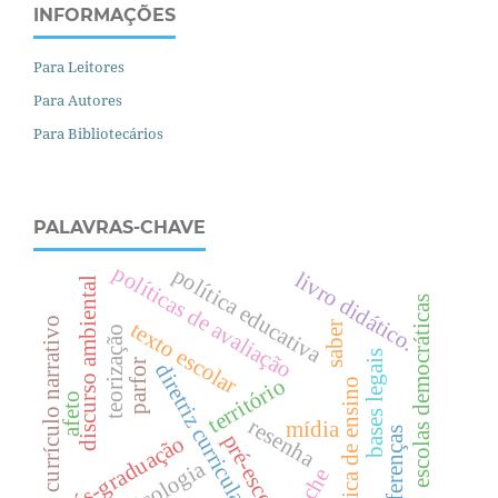
INFORMAÇÕES
Para Leitores
Para Autores
Para Bibliotecários
PALAVRAS-CHAVE
políticas de avaliação
política educativa
livro didático.
discurso ambiental
escolas democráticas
currículo narrativo
texto escolar
saber
teorização
bases legais
parfor
diretriz curricular
território
prática de ensino
afeto
resenha
mídia
diferenças
pré-escola
pós-graduação
psicologia
creche