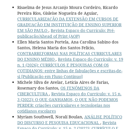
Risaelma de Jesus Arcanjo Moura Cordeiro, Ricardo
Pereira Rios, Gisleise Nogueira de Aguiar,
CURRICULARIZAÇÃO DA EXTENSÃO EM CURSOS DE
GRADUAÇÃO EM INSTITUIÇÃO DE ENSINO SUPERIOR
EM SÃO PAULO
,
Revista Espaço do Currículo: Pré-
publicação/Ahead of Print (AOP)
Ellen Maria Santos Portela, Ana Carolina Sabino dos
Santos, Helena Maria dos Santos Felício,
CONTRARREFORMAS NAS POLÍTICAS CURRICULARES
DO ENSINO MÉDIO
,
Revista Espaço do Currículo: v. 19
n. 1 (2026): CURRÍCULOS E PESQUISAS COM OS
COTIDIANOS: entre linhas de fabulações e escritas-de-
si [Publicação em Fluxo Contínuo]
Michele Silva de Avelar, Letícia Aires de Farias,
Rosemary dos Santos,
OS FENÔMENOS DA
CIBERCULTURA
,
Revista Espaço do Currículo: v. 15 n.
3 (2022): O QUE GANHAMOS, O QUE NÃO PODEMOS
PERDER: criações curriculares e tecnologias nos
cotidianos escolares
Myriam Southwell, Noralí Boulan,
ANÁLISE POLÍTICO
DO DISCURSO E PESQUISA EDUCACIONAL
,
Revista
Espaço do Currículo: v. 15 n. 2 (2022): CURRÍCULO E