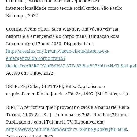
COLLINS, Patrícia Hill. Bem mais que ideias: a
interseccionalidade como teoria social crítica. São Paulo:
Boitempo, 2022.
CUNHA, Neon; YORK, Sara Wagner. Um vácuo “cis” na
história e a emergência do corpo trans. Fundação Rosa
Luxemburgo, 17 nov. 2020. Disponível em:
https://rosalux.org.br/um-vacuo-cis-na-historia-e-a-
emergencia-do-corpo-trans/?
fbclid=IwAR2RGQMofFeIHATi37Za6Ff8ufV97zf61csNzTbStcbpv
Acesso em: 1 nov. 2022.
DELEUZE, Gilles; GUATTARI, Félix. Capitalismo e
esquizofrenia. Rio de Janeiro: Ed. 34, 1995. (Mil Platôs, v. 1).
DIREITA terrorista quer provocar o caos e a barbárie: Célio
Turino, 11.07.22. [S.l.]: Tutaméia TV, 2022. 1 vídeo (21 min.).
Publicado no canal Tutaméia TV. Disponível em:
https://www.youtube.com/watch?v=XShbNyDbkwg&t=603s
.
Acesso em: 11 jul. 2022.