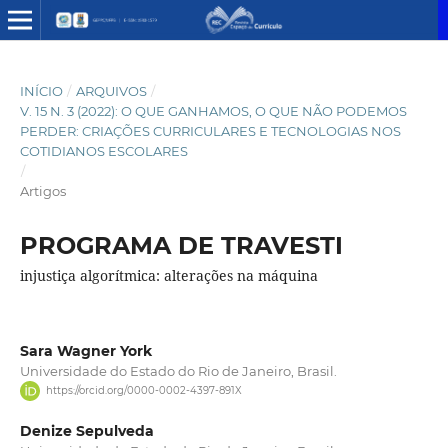
INÍCIO
/
ARQUIVOS
/
V. 15 N. 3 (2022): O QUE GANHAMOS, O QUE NÃO PODEMOS
PERDER: CRIAÇÕES CURRICULARES E TECNOLOGIAS NOS
COTIDIANOS ESCOLARES
/
Artigos
PROGRAMA DE TRAVESTI
injustiça algorítmica: alterações na máquina
Sara Wagner York
Universidade do Estado do Rio de Janeiro, Brasil.
https://orcid.org/0000-0002-4397-891X
Denize Sepulveda