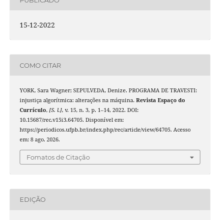
15-12-2022
COMO CITAR
YORK, Sara Wagner; SEPULVEDA, Denize. PROGRAMA DE TRAVESTI:
injustiça algorítmica: alterações na máquina.
Revista Espaço do
Currículo
,
[S. l.]
, v. 15, n. 3, p. 1–14, 2022. DOI:
10.15687/rec.v15i3.64705. Disponível em:
https://periodicos.ufpb.br/index.php/rec/article/view/64705. Acesso
em: 8 ago. 2026.
Fomatos de Citação
EDIÇÃO