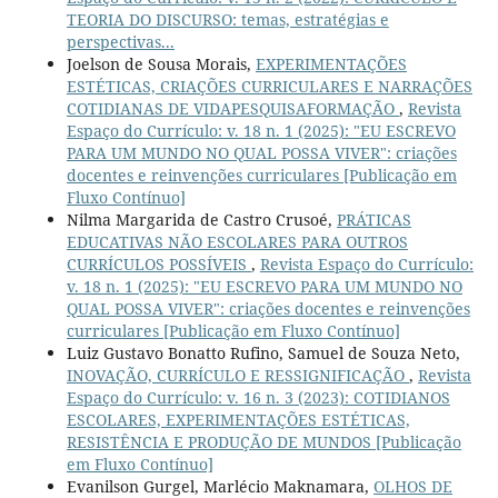
TEORIA DO DISCURSO: temas, estratégias e
perspectivas...
Joelson de Sousa Morais,
EXPERIMENTAÇÕES
ESTÉTICAS, CRIAÇÕES CURRICULARES E NARRAÇÕES
COTIDIANAS DE VIDAPESQUISAFORMAÇÃO
,
Revista
Espaço do Currículo: v. 18 n. 1 (2025): "EU ESCREVO
PARA UM MUNDO NO QUAL POSSA VIVER": criações
docentes e reinvenções curriculares [Publicação em
Fluxo Contínuo]
Nilma Margarida de Castro Crusoé,
PRÁTICAS
EDUCATIVAS NÃO ESCOLARES PARA OUTROS
CURRÍCULOS POSSÍVEIS
,
Revista Espaço do Currículo:
v. 18 n. 1 (2025): "EU ESCREVO PARA UM MUNDO NO
QUAL POSSA VIVER": criações docentes e reinvenções
curriculares [Publicação em Fluxo Contínuo]
Luiz Gustavo Bonatto Rufino, Samuel de Souza Neto,
INOVAÇÃO, CURRÍCULO E RESSIGNIFICAÇÃO
,
Revista
Espaço do Currículo: v. 16 n. 3 (2023): COTIDIANOS
ESCOLARES, EXPERIMENTAÇÕES ESTÉTICAS,
RESISTÊNCIA E PRODUÇÃO DE MUNDOS [Publicação
em Fluxo Contínuo]
Evanilson Gurgel, Marlécio Maknamara,
OLHOS DE