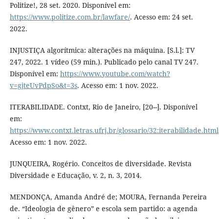
Politize!, 28 set. 2020. Disponível em:
https://www.politize.com.br/lawfare/
. Acesso em: 24 set.
2022.
INJUSTIÇA algorítmica: alterações na máquina. [S.l.]: TV
247, 2022. 1 vídeo (59 min.). Publicado pelo canal TV 247.
Disponível em:
https://www.youtube.com/watch?
v=gjteUvPdpSo&t=3s
. Acesso em: 1 nov. 2022.
ITERABILIDADE. Contxt, Rio de Janeiro, [20--]. Disponível
em:
https://www.contxt.letras.ufrj.br/glossario/32:iterabilidade.html
Acesso em: 1 nov. 2022.
JUNQUEIRA, Rogério. Conceitos de diversidade. Revista
Diversidade e Educação, v. 2, n. 3, 2014.
MENDONÇA, Amanda André de; MOURA, Fernanda Pereira
de. “Ideologia de gênero” e escola sem partido: a agenda