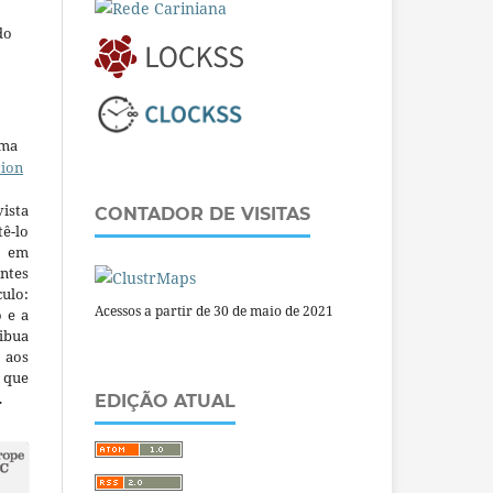
do
uma
tion
ista
CONTADOR DE VISITAS
ê-lo
m em
ntes
culo:
Acessos a partir de 30 de maio de 2021
o e a
ibua
 aos
a que
.
EDIÇÃO ATUAL