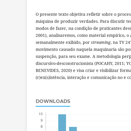
O presente texto objetiva refletir sobre o proce
máquina de produzir verdades. Para discutir te
modos de fazer, na condição de praticantes des
2001), analisaremos, como material empírico, o
semanalmente exibido, por
streaming
, na TV 24
movimento causado naquela maquinaria são pos
suspenção, para seu exame. A metodologia perp
discursivo-desconstrucionista (POCAHY, 2011; 
BENEVIDES, 2020) e visa criar e visibilizar form
(r)ex(s)istência, interação e comunicação no e 
DOWNLOADS