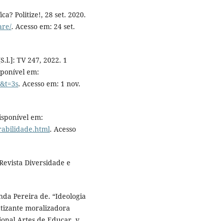
a? Politize!, 28 set. 2020.
are/
. Acesso em: 24 set.
.l.]: TV 247, 2022. 1
sponível em:
&t=3s
. Acesso em: 1 nov.
isponível em:
erabilidade.html
. Acesso
Revista Diversidade e
 Pereira de. “Ideologia
atizante moralizadora
ional Artes de Educar, v.