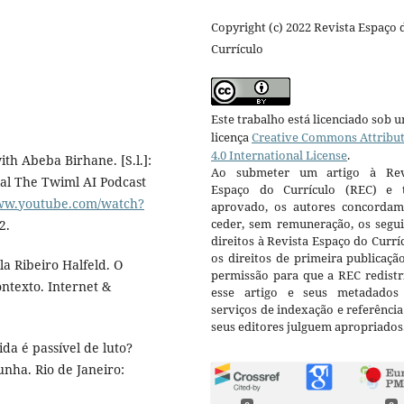
Copyright (c) 2022 Revista Espaço 
Currículo
Este trabalho está licenciado sob 
licença
Creative Commons Attribu
4.0 International License
.
th Abeba Birhane. [S.l.]:
Ao submeter um artigo à Rev
nal The Twiml AI Podcast
Espaço do Currículo (REC) e t
www.youtube.com/watch?
aprovado, os autores concorda
ceder, sem remuneração, os segui
2.
direitos à Revista Espaço do Currí
os direitos de primeira publicaçã
 Ribeiro Halfeld. O
permissão para que a REC redistr
ntexto. Internet &
esse artigo e seus metadados
serviços de indexação e referênci
seus editores julguem apropriados
da é passível de luto?
nha. Rio de Janeiro: