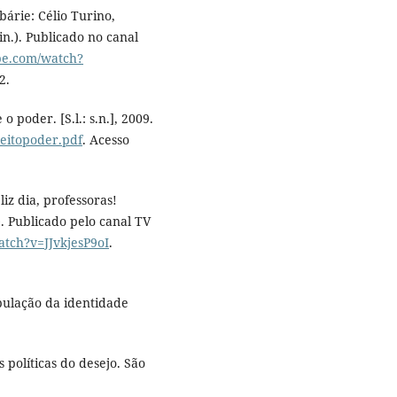
bárie: Célio Turino,
in.). Publicado no canal
be.com/watch?
2.
 poder. [S.l.: s.n.], 2009.
ujeitopoder.pdf
. Acesso
iz dia, professoras!
.). Publicado pelo canal TV
tch?v=JJvkjesP9oI
.
pulação da identidade
 políticas do desejo. São