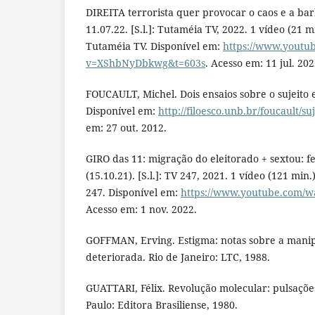
DIREITA terrorista quer provocar o caos e a bar
11.07.22. [S.l.]: Tutaméia TV, 2022. 1 vídeo (21 m
Tutaméia TV. Disponível em:
https://www.youtu
v=XShbNyDbkwg&t=603s
. Acesso em: 11 jul. 202
FOUCAULT, Michel. Dois ensaios sobre o sujeito e o
Disponível em:
http://filoesco.unb.br/foucault/s
em: 27 out. 2012.
GIRO das 11: migração do eleitorado + sextou: fel
(15.10.21). [S.l.]: TV 247, 2021. 1 vídeo (121 min
247. Disponível em:
https://www.youtube.com/wa
Acesso em: 1 nov. 2022.
GOFFMAN, Erving. Estigma: notas sobre a mani
deteriorada. Rio de Janeiro: LTC, 1988.
GUATTARI, Félix. Revolução molecular: pulsações
Paulo: Editora Brasiliense, 1980.