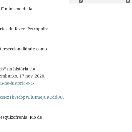
0
0
 féminisme de la
tes de fazer. Petrópolis:
interseccionalidade como
” na história e a
emburgo, 17 nov. 2020.
s-na-historia-e-a-
1csNzTbStcbpvLlUImeJCKCdd0U
.
 esquizofrenia. Rio de