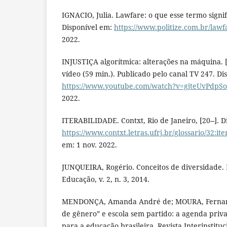
IGNACIO, Julia. Lawfare: o que esse termo signific
Disponível em:
https://www.politize.com.br/lawf
2022.
INJUSTIÇA algorítmica: alterações na máquina. [S
vídeo (59 min.). Publicado pelo canal TV 247. Di
https://www.youtube.com/watch?v=gjteUvPdpSo
2022.
ITERABILIDADE. Contxt, Rio de Janeiro, [20--]. D
https://www.contxt.letras.ufrj.br/glossario/32:it
em: 1 nov. 2022.
JUNQUEIRA, Rogério. Conceitos de diversidade. 
Educação, v. 2, n. 3, 2014.
MENDONÇA, Amanda André de; MOURA, Fernanda
de gênero” e escola sem partido: a agenda priv
para a educação brasileira. Revista Interinstituc