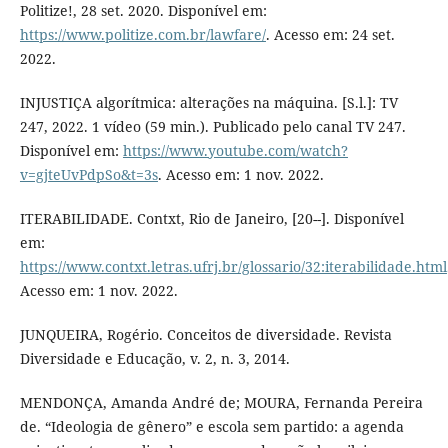
Politize!, 28 set. 2020. Disponível em:
https://www.politize.com.br/lawfare/
. Acesso em: 24 set.
2022.
INJUSTIÇA algorítmica: alterações na máquina. [S.l.]: TV
247, 2022. 1 vídeo (59 min.). Publicado pelo canal TV 247.
Disponível em:
https://www.youtube.com/watch?
v=gjteUvPdpSo&t=3s
. Acesso em: 1 nov. 2022.
ITERABILIDADE. Contxt, Rio de Janeiro, [20--]. Disponível
em:
https://www.contxt.letras.ufrj.br/glossario/32:iterabilidade.html
Acesso em: 1 nov. 2022.
JUNQUEIRA, Rogério. Conceitos de diversidade. Revista
Diversidade e Educação, v. 2, n. 3, 2014.
MENDONÇA, Amanda André de; MOURA, Fernanda Pereira
de. “Ideologia de gênero” e escola sem partido: a agenda