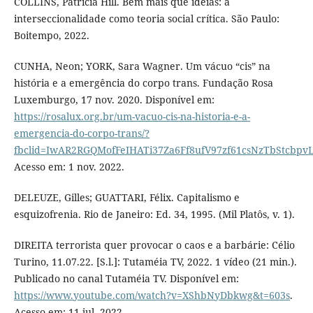
COLLINS, Patrícia Hill. Bem mais que ideias: a
interseccionalidade como teoria social crítica. São Paulo:
Boitempo, 2022.
CUNHA, Neon; YORK, Sara Wagner. Um vácuo “cis” na
história e a emergência do corpo trans. Fundação Rosa
Luxemburgo, 17 nov. 2020. Disponível em:
https://rosalux.org.br/um-vacuo-cis-na-historia-e-a-
emergencia-do-corpo-trans/?
fbclid=IwAR2RGQMofFeIHATi37Za6Ff8ufV97zf61csNzTbStcbpv
Acesso em: 1 nov. 2022.
DELEUZE, Gilles; GUATTARI, Félix. Capitalismo e
esquizofrenia. Rio de Janeiro: Ed. 34, 1995. (Mil Platôs, v. 1).
DIREITA terrorista quer provocar o caos e a barbárie: Célio
Turino, 11.07.22. [S.l.]: Tutaméia TV, 2022. 1 vídeo (21 min.).
Publicado no canal Tutaméia TV. Disponível em:
https://www.youtube.com/watch?v=XShbNyDbkwg&t=603s
.
Acesso em: 11 jul. 2022.