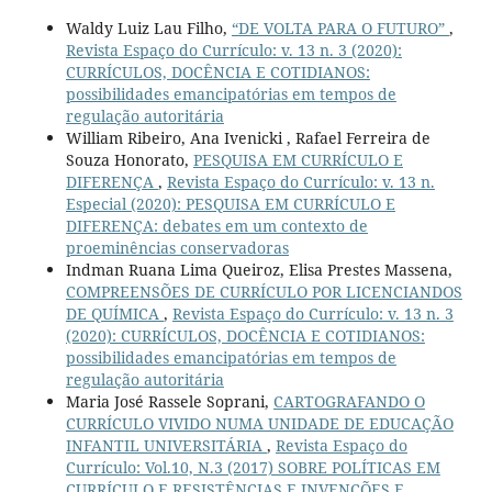
Waldy Luiz Lau Filho,
“DE VOLTA PARA O FUTURO”
,
Revista Espaço do Currículo: v. 13 n. 3 (2020):
CURRÍCULOS, DOCÊNCIA E COTIDIANOS:
possibilidades emancipatórias em tempos de
regulação autoritária
William Ribeiro, Ana Ivenicki , Rafael Ferreira de
Souza Honorato,
PESQUISA EM CURRÍCULO E
DIFERENÇA
,
Revista Espaço do Currículo: v. 13 n.
Especial (2020): PESQUISA EM CURRÍCULO E
DIFERENÇA: debates em um contexto de
proeminências conservadoras
Indman Ruana Lima Queiroz, Elisa Prestes Massena,
COMPREENSÕES DE CURRÍCULO POR LICENCIANDOS
DE QUÍMICA
,
Revista Espaço do Currículo: v. 13 n. 3
(2020): CURRÍCULOS, DOCÊNCIA E COTIDIANOS:
possibilidades emancipatórias em tempos de
regulação autoritária
Maria José Rassele Soprani,
CARTOGRAFANDO O
CURRÍCULO VIVIDO NUMA UNIDADE DE EDUCAÇÃO
INFANTIL UNIVERSITÁRIA
,
Revista Espaço do
Currículo: Vol.10, N.3 (2017) SOBRE POLÍTICAS EM
CURRÍCULO E RESISTÊNCIAS E INVENÇÕES E