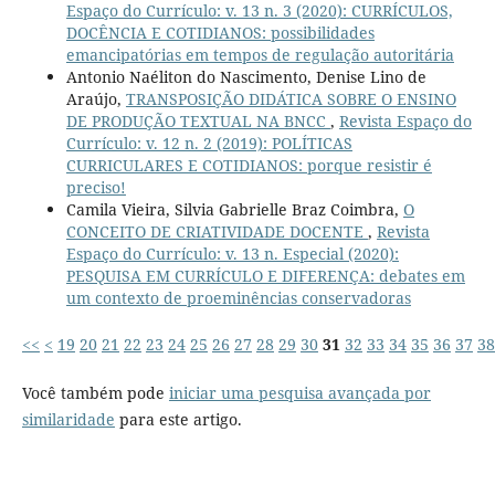
Espaço do Currículo: v. 13 n. 3 (2020): CURRÍCULOS,
DOCÊNCIA E COTIDIANOS: possibilidades
emancipatórias em tempos de regulação autoritária
Antonio Naéliton do Nascimento, Denise Lino de
Araújo,
TRANSPOSIÇÃO DIDÁTICA SOBRE O ENSINO
DE PRODUÇÃO TEXTUAL NA BNCC
,
Revista Espaço do
Currículo: v. 12 n. 2 (2019): POLÍTICAS
CURRICULARES E COTIDIANOS: porque resistir é
preciso!
Camila Vieira, Silvia Gabrielle Braz Coimbra,
O
CONCEITO DE CRIATIVIDADE DOCENTE
,
Revista
Espaço do Currículo: v. 13 n. Especial (2020):
PESQUISA EM CURRÍCULO E DIFERENÇA: debates em
um contexto de proeminências conservadoras
<<
<
19
20
21
22
23
24
25
26
27
28
29
30
31
32
33
34
35
36
37
38
Você também pode
iniciar uma pesquisa avançada por
similaridade
para este artigo.