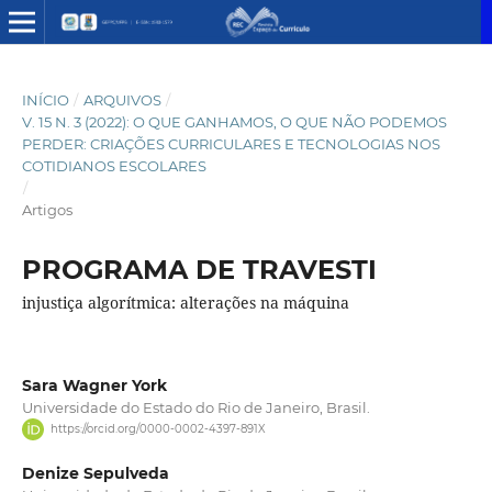
INÍCIO
/
ARQUIVOS
/
V. 15 N. 3 (2022): O QUE GANHAMOS, O QUE NÃO PODEMOS
PERDER: CRIAÇÕES CURRICULARES E TECNOLOGIAS NOS
COTIDIANOS ESCOLARES
/
Artigos
PROGRAMA DE TRAVESTI
injustiça algorítmica: alterações na máquina
Sara Wagner York
Universidade do Estado do Rio de Janeiro, Brasil.
https://orcid.org/0000-0002-4397-891X
Denize Sepulveda