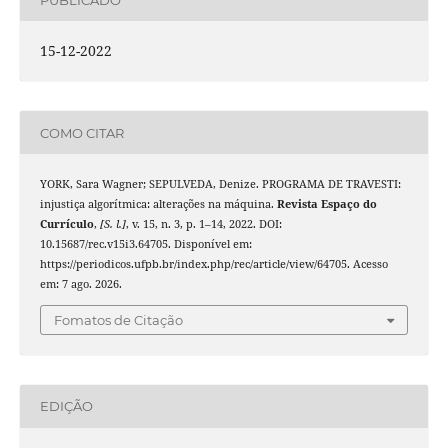
15-12-2022
COMO CITAR
YORK, Sara Wagner; SEPULVEDA, Denize. PROGRAMA DE TRAVESTI:
injustiça algorítmica: alterações na máquina.
Revista Espaço do
Currículo
,
[S. l.]
, v. 15, n. 3, p. 1–14, 2022. DOI:
10.15687/rec.v15i3.64705. Disponível em:
https://periodicos.ufpb.br/index.php/rec/article/view/64705. Acesso
em: 7 ago. 2026.
Fomatos de Citação
EDIÇÃO