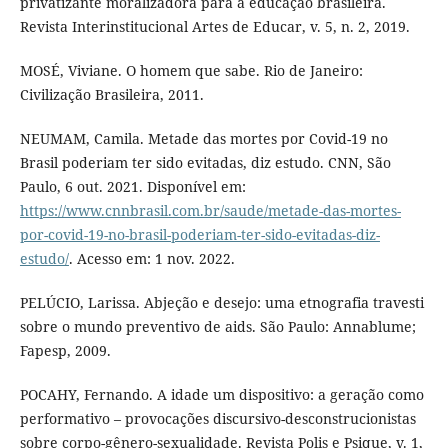
privatizante moralizadora para a educação brasileira.
Revista Interinstitucional Artes de Educar, v. 5, n. 2, 2019.
MOSÉ, Viviane. O homem que sabe. Rio de Janeiro:
Civilização Brasileira, 2011.
NEUMAM, Camila. Metade das mortes por Covid-19 no
Brasil poderiam ter sido evitadas, diz estudo. CNN, São
Paulo, 6 out. 2021. Disponível em:
https://www.cnnbrasil.com.br/saude/metade-das-mortes-
por-covid-19-no-brasil-poderiam-ter-sido-evitadas-diz-
estudo/
. Acesso em: 1 nov. 2022.
PELÚCIO, Larissa. Abjeção e desejo: uma etnografia travesti
sobre o mundo preventivo de aids. São Paulo: Annablume;
Fapesp, 2009.
POCAHY, Fernando. A idade um dispositivo: a geração como
performativo – provocações discursivo-desconstrucionistas
sobre corpo-gênero-sexualidade. Revista Polis e Psique, v. 1,