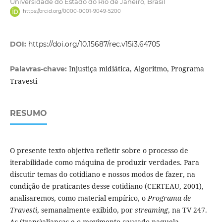
Universidade do Estado do Rio de Janeiro, Brasil
https://orcid.org/0000-0001-9049-5200
DOI:
https://doi.org/10.15687/rec.v15i3.64705
Injustiça midiática, Algoritmo, Programa
Palavras-chave:
Travesti
RESUMO
O presente texto objetiva refletir sobre o processo de
iterabilidade como máquina de produzir verdades. Para
discutir temas do cotidiano e nossos modos de fazer, na
condição de praticantes desse cotidiano (CERTEAU, 2001),
analisaremos, como material empírico, o
Programa de
Travesti
, semanalmente exibido, por
streaming
, na TV 247.
As (trans)alianças e o movimento causado naquela