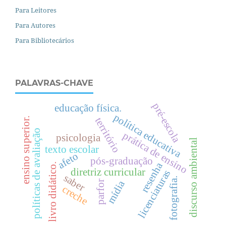
Para Leitores
Para Autores
Para Bibliotecários
PALAVRAS-CHAVE
pré-escola
educação física.
política educativa
território
.
políticas de avaliação
prática de ensino
psicologia
discurso ambiental
texto escolar
afeto
e
n
s
i
n
o
s
u
p
e
r
i
o
r
pós-graduação
resenha
livro didático.
diretriz curricular
licenciaturas
saber
fotografia.
mídia
parfor
creche