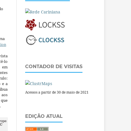
do
uma
tion
ista
ê-lo
CONTADOR DE VISITAS
m em
ntes
culo:
o e a
ibua
Acessos a partir de 30 de maio de 2021
 aos
a que
.
EDIÇÃO ATUAL