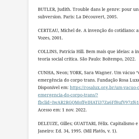
BUTLER, Judith. Trouble dans le genre: pour un
subversion. Paris: La Découvert, 2005.
CERTEAU, Michel de. A invenção do cotidiano: ar
Vozes, 2001.
COLLINS, Patrícia Hill. Bem mais que ideias: a 
teoria social crítica. São Paulo: Boitempo, 2022.
CUNHA, Neon; YORK, Sara Wagner. Um vácuo “cis
emergência do corpo trans. Fundação Rosa Lux
Disponível em:
https://rosalux.org.br/um-vacuo-ci
emergencia-do-corpo-trans/?
fbclid=IwAR2RGQMofFeIHATi37Za6Ff8ufV97zf6
Acesso em: 1 nov. 2022.
DELEUZE, Gilles; GUATTARI, Félix. Capitalismo e
Janeiro: Ed. 34, 1995. (Mil Platôs, v. 1).