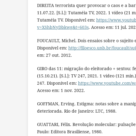
DIREITA terrorista quer provocar o caos e a bar
11.07.22. [S.l.]: Tutaméia TV, 2022. 1 vídeo (21 m
Tutaméia TV. Disponível em:
https://www.youtu
v=XShbNyDbkwg&t=603s
. Acesso em: 11 jul. 202
FOUCAULT, Michel. Dois ensaios sobre o sujeito e o
Disponível em:
http://filoesco.unb.br/foucault/s
em: 27 out. 2012.
GIRO das 11: migração do eleitorado + sextou: fel
(15.10.21). [S.l.]: TV 247, 2021. 1 vídeo (121 min
247. Disponível em:
https://www.youtube.com/wa
Acesso em: 1 nov. 2022.
GOFFMAN, Erving. Estigma: notas sobre a mani
deteriorada. Rio de Janeiro: LTC, 1988.
GUATTARI, Félix. Revolução molecular: pulsações
Paulo: Editora Brasiliense, 1980.