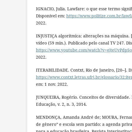
IGNACIO, Julia. Lawfare: o que esse termo signific
Disponível em:
https://www.politize.com.br/lawf
2022.
INJUSTIÇA algorítmica: alterações na máquina. [S
vídeo (59 min.). Publicado pelo canal TV 247. Di
https://www.youtube.com/watch?v=gjteUvPdpSo
2022.
ITERABILIDADE. Contxt, Rio de Janeiro, [20--]. D
https://www.contxt.letras.ufrj.br/glossario/32:it
em: 1 nov. 2022.
JUNQUEIRA, Rogério. Conceitos de diversidade. 
Educação, v. 2, n. 3, 2014.
MENDONÇA, Amanda André de; MOURA, Fernanda
de gênero” e escola sem partido: a agenda priv
para a educação brasileira. Revista Interinstituc