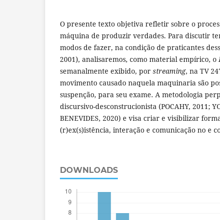
O presente texto objetiva refletir sobre o proce
máquina de produzir verdades. Para discutir te
modos de fazer, na condição de praticantes des
2001), analisaremos, como material empírico, o
semanalmente exibido, por
streaming
, na TV 24
movimento causado naquela maquinaria são pos
suspenção, para seu exame. A metodologia perp
discursivo-desconstrucionista (POCAHY, 2011; 
BENEVIDES, 2020) e visa criar e visibilizar form
(r)ex(s)istência, interação e comunicação no e 
DOWNLOADS