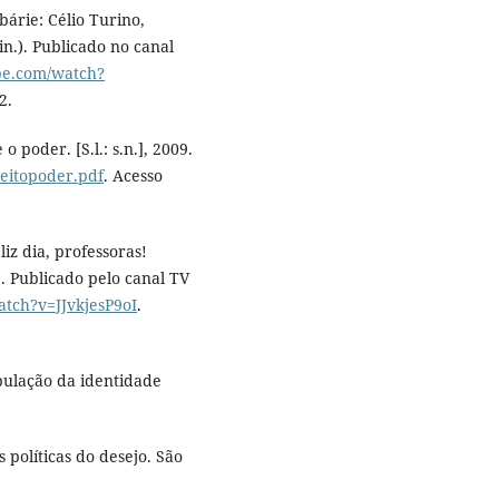
bárie: Célio Turino,
in.). Publicado no canal
be.com/watch?
2.
 poder. [S.l.: s.n.], 2009.
ujeitopoder.pdf
. Acesso
iz dia, professoras!
.). Publicado pelo canal TV
tch?v=JJvkjesP9oI
.
pulação da identidade
 políticas do desejo. São