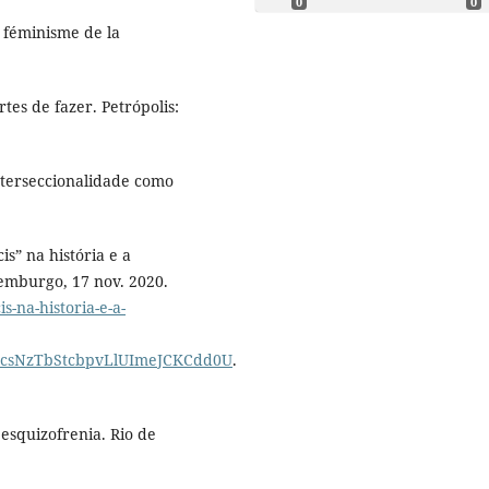
0
0
 féminisme de la
tes de fazer. Petrópolis:
interseccionalidade como
” na história e a
emburgo, 17 nov. 2020.
s-na-historia-e-a-
1csNzTbStcbpvLlUImeJCKCdd0U
.
 esquizofrenia. Rio de