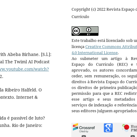
Copyright (c) 2022 Revista Espaço 
Currículo
Este trabalho está licenciado sob 
licença
Creative Commons Attribu
4.0 International License
.
th Abeba Birhane. [S.l.]:
Ao submeter um artigo à Rev
nal The Twiml AI Podcast
Espaço do Currículo (REC) e t
www.youtube.com/watch?
aprovado, os autores concorda
ceder, sem remuneração, os segui
2.
direitos à Revista Espaço do Currí
os direitos de primeira publicaçã
 Ribeiro Halfeld. O
permissão para que a REC redistr
ntexto. Internet &
esse artigo e seus metadados
serviços de indexação e referênci
seus editores julguem apropriados
da é passível de luto?
nha. Rio de Janeiro: