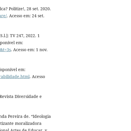
a? Politize!, 28 set. 2020.
are/
. Acesso em: 24 set.
.l.]: TV 247, 2022. 1
sponível em:
&t=3s
. Acesso em: 1 nov.
isponível em:
erabilidade.html
. Acesso
Revista Diversidade e
 Pereira de. “Ideologia
atizante moralizadora
ional Artes de Educar, v.