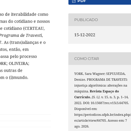
PDF
sso de iterabilidade como
PUBLICADO
mas do cotidiano e nossos
se cotidiano (CERTEAU,
15-12-2022
Programa de Travesti
,
7. As (trans)alianças e o
tos, então, em
assa pelo processo
COMO CITAR
YORK; OLIVEIRA;
as outras de
YORK, Sara Wagner; SEPULVEDA,
com o (i)mundo.
Denize. PROGRAMA DE TRAVESTI:
injustiça algorítmica: alterações na
máquina.
Revista Espaço do
Currículo
,
[S. l.]
, v. 15, n. 3, p. 1–14,
2022. DOI: 10.15687/rec.v15i3.64705.
Disponível em:
https://periodicos.ufpb.br/index.php/
ec/article/view/64705. Acesso em: 7
ago. 2026.