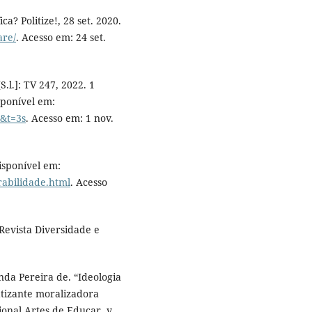
a? Politize!, 28 set. 2020.
are/
. Acesso em: 24 set.
.l.]: TV 247, 2022. 1
sponível em:
&t=3s
. Acesso em: 1 nov.
isponível em:
erabilidade.html
. Acesso
Revista Diversidade e
 Pereira de. “Ideologia
atizante moralizadora
ional Artes de Educar, v.