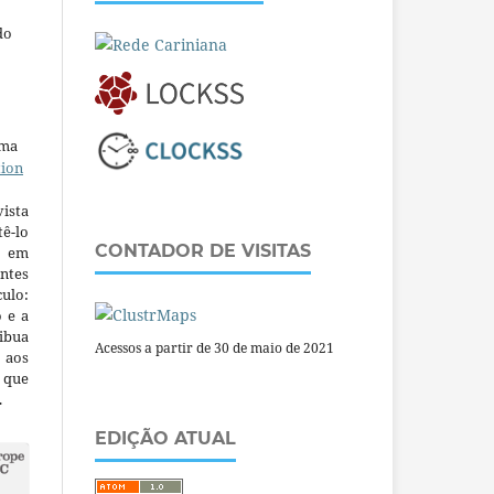
do
uma
tion
ista
ê-lo
CONTADOR DE VISITAS
m em
ntes
culo:
o e a
ibua
Acessos a partir de 30 de maio de 2021
 aos
a que
.
EDIÇÃO ATUAL