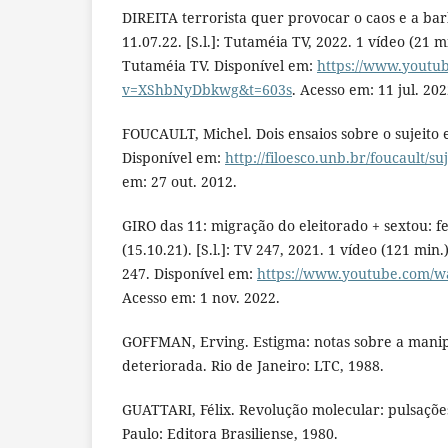
DIREITA terrorista quer provocar o caos e a bar
11.07.22. [S.l.]: Tutaméia TV, 2022. 1 vídeo (21 m
Tutaméia TV. Disponível em:
https://www.youtu
v=XShbNyDbkwg&t=603s
. Acesso em: 11 jul. 202
FOUCAULT, Michel. Dois ensaios sobre o sujeito e o
Disponível em:
http://filoesco.unb.br/foucault/s
em: 27 out. 2012.
GIRO das 11: migração do eleitorado + sextou: fel
(15.10.21). [S.l.]: TV 247, 2021. 1 vídeo (121 min
247. Disponível em:
https://www.youtube.com/wa
Acesso em: 1 nov. 2022.
GOFFMAN, Erving. Estigma: notas sobre a mani
deteriorada. Rio de Janeiro: LTC, 1988.
GUATTARI, Félix. Revolução molecular: pulsações
Paulo: Editora Brasiliense, 1980.