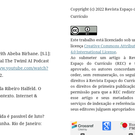
Copyright (c) 2022 Revista Espaço 
Currículo
Este trabalho está licenciado sob 
licença
Creative Commons Attribu
4.0 International License
.
th Abeba Birhane. [S.l.]:
Ao submeter um artigo à Rev
nal The Twiml AI Podcast
Espaço do Currículo (REC) e t
www.youtube.com/watch?
aprovado, os autores concorda
ceder, sem remuneração, os segui
2.
direitos à Revista Espaço do Currí
os direitos de primeira publicaçã
 Ribeiro Halfeld. O
permissão para que a REC redistr
ntexto. Internet &
esse artigo e seus metadados
serviços de indexação e referênci
seus editores julguem apropriados
da é passível de luto?
nha. Rio de Janeiro: