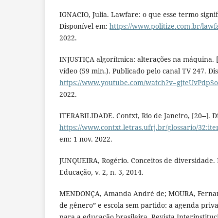
IGNACIO, Julia. Lawfare: o que esse termo signific
Disponível em:
https://www.politize.com.br/lawf
2022.
INJUSTIÇA algorítmica: alterações na máquina. [S
vídeo (59 min.). Publicado pelo canal TV 247. Di
https://www.youtube.com/watch?v=gjteUvPdpSo
2022.
ITERABILIDADE. Contxt, Rio de Janeiro, [20--]. D
https://www.contxt.letras.ufrj.br/glossario/32:it
em: 1 nov. 2022.
JUNQUEIRA, Rogério. Conceitos de diversidade. 
Educação, v. 2, n. 3, 2014.
MENDONÇA, Amanda André de; MOURA, Fernanda
de gênero” e escola sem partido: a agenda priv
para a educação brasileira. Revista Interinstituc