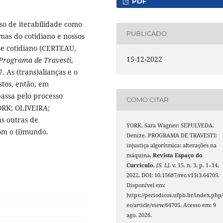
PDF
sso de iterabilidade como
PUBLICADO
mas do cotidiano e nossos
se cotidiano (CERTEAU,
15-12-2022
Programa de Travesti
,
7. As (trans)alianças e o
tos, então, em
assa pelo processo
COMO CITAR
YORK; OLIVEIRA;
as outras de
YORK, Sara Wagner; SEPULVEDA,
com o (i)mundo.
Denize. PROGRAMA DE TRAVESTI:
injustiça algorítmica: alterações na
máquina.
Revista Espaço do
Currículo
,
[S. l.]
, v. 15, n. 3, p. 1–14,
2022. DOI: 10.15687/rec.v15i3.64705.
Disponível em:
https://periodicos.ufpb.br/index.php/
ec/article/view/64705. Acesso em: 9
ago. 2026.