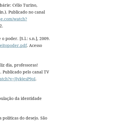
bárie: Célio Turino,
in.). Publicado no canal
be.com/watch?
2.
 poder. [S.l.: s.n.], 2009.
ujeitopoder.pdf
. Acesso
iz dia, professoras!
.). Publicado pelo canal TV
tch?v=JJvkjesP9oI
.
pulação da identidade
 políticas do desejo. São