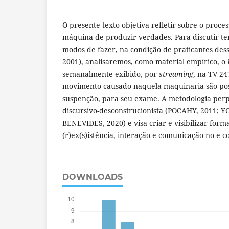
O presente texto objetiva refletir sobre o proce
máquina de produzir verdades. Para discutir te
modos de fazer, na condição de praticantes des
2001), analisaremos, como material empírico, o
semanalmente exibido, por
streaming
, na TV 24
movimento causado naquela maquinaria são pos
suspenção, para seu exame. A metodologia perp
discursivo-desconstrucionista (POCAHY, 2011; 
BENEVIDES, 2020) e visa criar e visibilizar form
(r)ex(s)istência, interação e comunicação no e 
DOWNLOADS