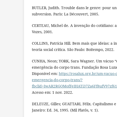
BUTLER, Judith. Trouble dans le genre: pour un
subversion. Paris: La Découvert, 2005.
CERTEAU, Michel de. A invenção do cotidiano: ar
Vozes, 2001.
COLLINS, Patrícia Hill. Bem mais que ideias: a 
teoria social crítica. São Paulo: Boitempo, 2022.
CUNHA, Neon; YORK, Sara Wagner. Um vácuo “cis
emergência do corpo trans. Fundação Rosa Lux
Disponível em:
https://rosalux.org.br/um-vacuo-ci
emergencia-do-corpo-trans/?
fbclid=IwAR2RGQMofFeIHATi37Za6Ff8ufV97zf6
Acesso em: 1 nov. 2022.
DELEUZE, Gilles; GUATTARI, Félix. Capitalismo e
Janeiro: Ed. 34, 1995. (Mil Platôs, v. 1).