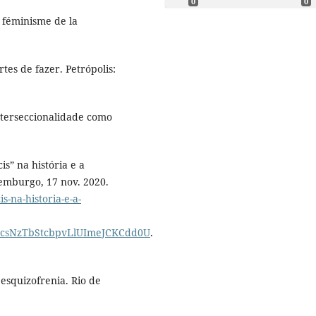
0
0
 féminisme de la
tes de fazer. Petrópolis:
interseccionalidade como
” na história e a
emburgo, 17 nov. 2020.
s-na-historia-e-a-
1csNzTbStcbpvLlUImeJCKCdd0U
.
 esquizofrenia. Rio de