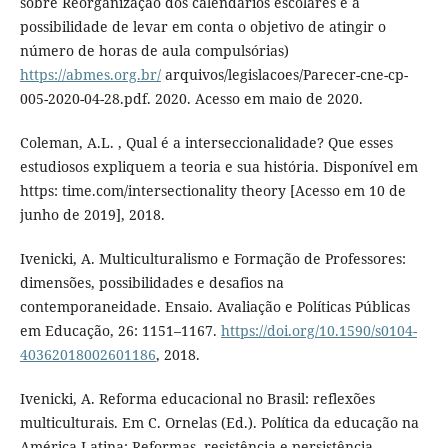
sobre Reorganização dos calendários escolares e a
possibilidade de levar em conta o objetivo de atingir o
número de horas de aula compulsórias)
https://abmes.org.br/
arquivos/legislacoes/Parecer-cne-cp-
005-2020-04-28.pdf. 2020. Acesso em maio de 2020.
Coleman, A.L. , Qual é a interseccionalidade? Que esses
estudiosos expliquem a teoria e sua história. Disponível em
https: time.com/intersectionality theory [Acesso em 10 de
junho de 2019], 2018.
Ivenicki, A. Multiculturalismo e Formação de Professores:
dimensões, possibilidades e desafios na
contemporaneidade. Ensaio. Avaliação e Políticas Públicas
em Educação, 26: 1151–1167.
https://doi.org/10.1590/s0104-
40362018002601186
, 2018.
Ivenicki, A. Reforma educacional no Brasil: reflexões
multiculturais. Em C. Ornelas (Ed.). Política da educação na
América Latina: Reformas, resistência e persistência