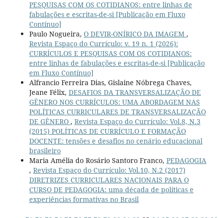
PESQUISAS COM OS COTIDIANOS: entre linhas de
fabulações e escritas-de-si [Publicação em Fluxo
Contínuo]
Paulo Nogueira,
O DEVIR-ONÍRICO DA IMAGEM
,
Revista Espaço do Currículo: v. 19 n. 1 (2026):
CURRÍCULOS E PESQUISAS COM OS COTIDIANOS:
entre linhas de fabulações e escritas-de-si [Publicação
em Fluxo Contínuo]
Alfrancio Ferreira Dias, Gislaine Nóbrega Chaves,
Jeane Félix,
DESAFIOS DA TRANSVERSALIZAÇÃO DE
GÊNERO NOS CURRÍCULOS: UMA ABORDAGEM NAS
POLÍTICAS CURRICULARES DE TRANSVERSALIZAÇÃO
DE GÊNERO
,
Revista Espaço do Currículo: Vol.8, N.3
(2015) POLÍTICAS DE CURRÍCULO E FORMAÇÃO
DOCENTE: tensões e desafios no cenário educacional
brasileiro
Maria Amélia do Rosário Santoro Franco,
PEDAGOGIA
,
Revista Espaço do Currículo: Vol.10, N.2 (2017)
DIRETRIZES CURRICULARES NACIONAIS PARA O
CURSO DE PEDAGOGIA: uma década de políticas e
experiências formativas no Brasil