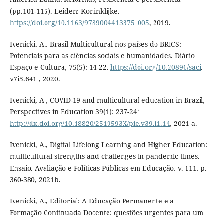
(pp.101-115). Leiden: Koninklijke.
https://doi.org/10.1163/9789004413375_005
, 2019.
Ivenicki, A., Brasil Multicultural nos países do BRICS:
Potenciais para as ciências sociais e humanidades. Diário
Espaço e Cultura, 75(5): 14-22.
https://doi.org/10.20896/saci
.
v7i5.641 , 2020.
Ivenicki, A , COVID-19 and multicultural education in Brazil,
Perspectives in Education 39(1): 237-241
http://dx.doi.org/10.18820/2519593X/pie.v39.i1.14
, 2021 a.
Ivenicki, A., Digital Lifelong Learning and Higher Education:
multicultural strengths and challenges in pandemic times.
Ensaio. Avaliação e Políticas Públicas em Educação, v. 111, p.
360-380, 2021b.
Ivenicki, A., Editorial: A Educação Permanente e a
Formação Continuada Docente: questões urgentes para um