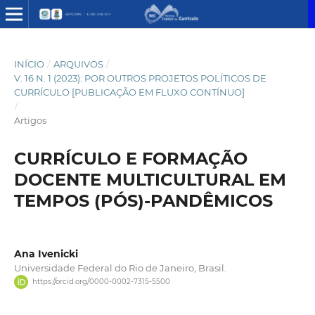
INÍCIO
/
ARQUIVOS
/
V. 16 N. 1 (2023): POR OUTROS PROJETOS POLÍTICOS DE
CURRÍCULO [PUBLICAÇÃO EM FLUXO CONTÍNUO]
/
Artigos
CURRÍCULO E FORMAÇÃO
DOCENTE MULTICULTURAL EM
TEMPOS (PÓS)-PANDÊMICOS
Ana Ivenicki
Universidade Federal do Rio de Janeiro, Brasil.
https://orcid.org/0000-0002-7315-5500