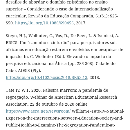
desafios de abordar o domínio epistêmico no ensino
superior – Considerando o caso da internacionalização
curricular, Revisão da Educação Comparada, 61(S1): S25-
S50.
https://doi.org/10.1086/690456
, 2017.
Steyn, H.J., Wolhuter, C., Vos, D., De Beer, L. & Ivenicki, A.
BRICS: Um "caminho e cinturão" para pesquisadores sul-
africanos em educação estarem envolvidos em pesquisas de
impacto. In: C. Wolhuter (Ed.). Elevando o impacto da
pesquisa educacional na África (pp. 285-308). Cidade do
Cabo: AOSIS (Pty).
https://doi.org/10.4102/aosis.2018.BK53.13
, 2018.
Tate IV, W.F. 2020. Palestra marrom: A pandemia de
segregação, Webinar da American Educational Research
Association, 22 de outubro de 2020 online
https://www.aera.net/Newsroom/
William-F-Tate-IV-National-
Expert-on-the-Intersections-Between-Education-Society-and-
Public-Health-to-Examine-The-Segregation-Pandemic-at-