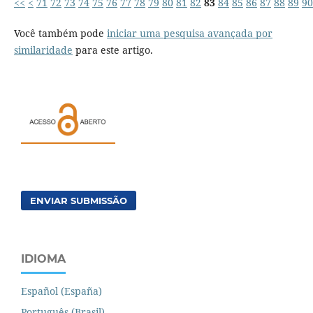
<<
<
71
72
73
74
75
76
77
78
79
80
81
82
83
84
85
86
87
88
89
90
Você também pode
iniciar uma pesquisa avançada por
similaridade
para este artigo.
ENVIAR SUBMISSÃO
IDIOMA
Español (España)
Português (Brasil)