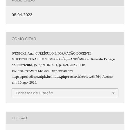
08-04-2023
COMO CITAR
IVENICKI, Ana. CURRÍCULO E FORMAÇÃO DOCENTE
MULTICULTURAL EM TEMPOS (PÓS)-PANDÊMICOS.
Revista Espaço
do Currículo
,
[S. l.]
, v. 16, n. 1, p. 1–9, 2023. DOI:
10.15687/rec.v16i1.64764. Disponível em:
https://periodicos.ufpb.br/index.php/rec/article/view/64764. Acesso
em: 10 ago. 2026.
Fomatos de Citação
EDIÇÃO