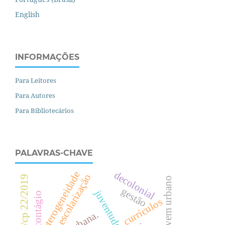
English
INFORMAÇÕES
Para Leitores
Para Autores
Para Bibliotecários
PALAVRAS-CHAVE
decolonial
heterogeneidade
escolarização
parecer cne/cp 22/2019
projovem urbano
gestão
contágio
currículos
.