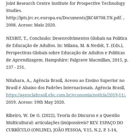
Joint Research Centre Institute for Prospective Technology
Studies.
htttp://ipts.jrc.ec.europa.eu/Documents/JRC48708.TN.pdf. ,
2008. Acesso: Maio 2020.
NESBIT, T., Conclusão: Desenvolvimentos Globais na Política
de Educação de Adultos. In: Milana, M. & Nesbit, T. (Eds.),
Perspectivas Globais sobre Educação de Adultos e Políticas
de Aprendizagem. Hampshire: Palgrave Macmillan, 2015, p.
237 - 251.
Nitahara, A., Agência Brasil, Acesso ao Ensino Superior no
Brasil é Abaixo dos Padrões Internacionais. Agência Brasil,
https://agenciabrasil.ebc.com.br/economia/noticia/2019-11/
,
2019. Acesso: 19th May 2020.
Ribeiro, W. De G. (2022), Teoria do Discurso e a Questão
Multicultural: articulações (im)possíveis? REV. ESPAÇO DO
CURRÍCULO (ONLINE), JOÃO PESSOA, V.15, N.2, P. 1-14,