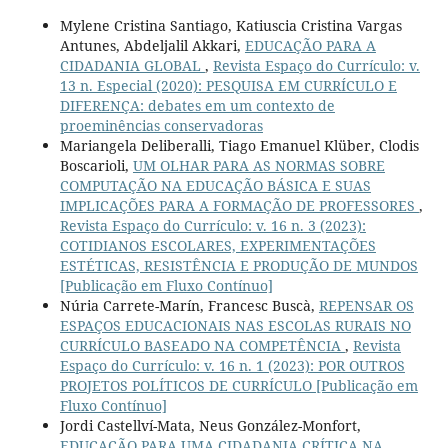
Mylene Cristina Santiago, Katiuscia Cristina Vargas
Antunes, Abdeljalil Akkari,
EDUCAÇÃO PARA A
CIDADANIA GLOBAL
,
Revista Espaço do Currículo: v.
13 n. Especial (2020): PESQUISA EM CURRÍCULO E
DIFERENÇA: debates em um contexto de
proeminências conservadoras
Mariangela Deliberalli, Tiago Emanuel Klüber, Clodis
Boscarioli,
UM OLHAR PARA AS NORMAS SOBRE
COMPUTAÇÃO NA EDUCAÇÃO BÁSICA E SUAS
IMPLICAÇÕES PARA A FORMAÇÃO DE PROFESSORES
,
Revista Espaço do Currículo: v. 16 n. 3 (2023):
COTIDIANOS ESCOLARES, EXPERIMENTAÇÕES
ESTÉTICAS, RESISTÊNCIA E PRODUÇÃO DE MUNDOS
[Publicação em Fluxo Contínuo]
Núria Carrete-Marín, Francesc Buscà,
REPENSAR OS
ESPAÇOS EDUCACIONAIS NAS ESCOLAS RURAIS NO
CURRÍCULO BASEADO NA COMPETÊNCIA
,
Revista
Espaço do Currículo: v. 16 n. 1 (2023): POR OUTROS
PROJETOS POLÍTICOS DE CURRÍCULO [Publicação em
Fluxo Contínuo]
Jordi Castellví-Mata, Neus González-Monfort,
EDUCAÇÃO PARA UMA CIDADANIA CRÍTICA NA