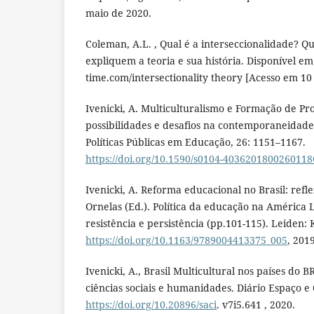
maio de 2020.
Coleman, A.L. , Qual é a interseccionalidade? Qu
expliquem a teoria e sua história. Disponível em
time.com/intersectionality theory [Acesso em 10
Ivenicki, A. Multiculturalismo e Formação de Pr
possibilidades e desafios na contemporaneidade.
Políticas Públicas em Educação, 26: 1151–1167.
https://doi.org/10.1590/s0104-4036201800260118
Ivenicki, A. Reforma educacional no Brasil: refl
Ornelas (Ed.). Política da educação na América 
resistência e persistência (pp.101-115). Leiden: 
https://doi.org/10.1163/9789004413375_005
, 2019
Ivenicki, A., Brasil Multicultural nos países do B
ciências sociais e humanidades. Diário Espaço e C
https://doi.org/10.20896/saci
. v7i5.641 , 2020.