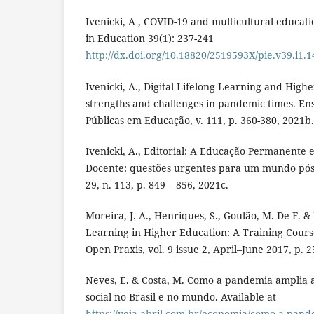
Ivenicki, A , COVID-19 and multicultural educatio
in Education 39(1): 237-241
http://dx.doi.org/10.18820/2519593X/pie.v39.i1.1
Ivenicki, A., Digital Lifelong Learning and High
strengths and challenges in pandemic times. Ensa
Públicas em Educação, v. 111, p. 360-380, 2021b.
Ivenicki, A., Editorial: A Educação Permanente
Docente: questões urgentes para um mundo pós-
29, n. 113, p. 849 – 856, 2021c.
Moreira, J. A., Henriques, S., Goulão, M. De F. & 
Learning in Higher Education: A Training Cours
Open Praxis, vol. 9 issue 2, April–June 2017, p. 
Neves, E. & Costa, M. Como a pandemia amplia a
social no Brasil e no mundo. Available at
https://veja.abril.com.br/economia/como-a-pande