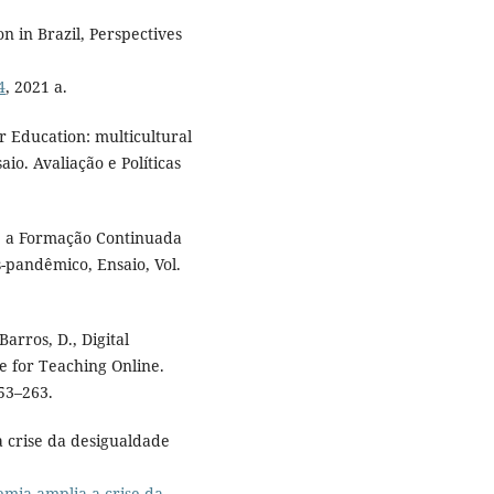
n in Brazil, Perspectives
4
, 2021 a.
er Education: multicultural
io. Avaliação e Políticas
 e a Formação Continuada
pandêmico, Ensaio, Vol.
Barros, D., Digital
e for Teaching Online.
253–263.
 crise da desigualdade
mia-amplia-a-crise-da-