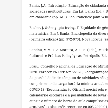
Banks, J.A.. Introdução: Educação de cidadania
sociedades multiculturais. Em J.A. Banks (Ed.).
em cidadania (pp.3-15). São Francisco: John Will
Boaler, J. & Sengupta-Irving, T. Equidade de gê
matemática. Em J. Banks. Enciclopédia da diver
(primeira edição) (pp. 972-975). Nova Iorque: Sa
Candau, V. M. F. & Moreira, A. F. B. (Eds.), Mult
Culturais e Práticas Pedagógicas. Petrópolis: Ed.
Brasil, Conselho Nacional de Educação do Minis
2020. Parecer CNE/CP Nº: 5/2020, Reorganização
da possibilidade de cômputo de atividades não p
cumprimento da carga horária mínima anual, 
COVID-19 (Recomendação Oficial Especial sobre
calendários escolares e a possibilidade de levar
atingir o número de horas de aula compulsória
arquivos/legislacoes/Parecer-cne-cp-005-2020-04