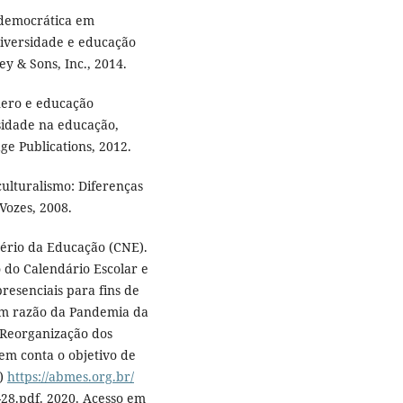
 democrática em
 Diversidade e educação
ey & Sons, Inc., 2014.
nero e educação
sidade na educação,
ge Publications, 2012.
iculturalismo: Diferenças
 Vozes, 2008.
tério da Educação (CNE).
 do Calendário Escolar e
resenciais para fins de
em razão da Pandemia da
 Reorganização dos
 em conta o objetivo de
s)
https://abmes.org.br/
-28.pdf. 2020. Acesso em