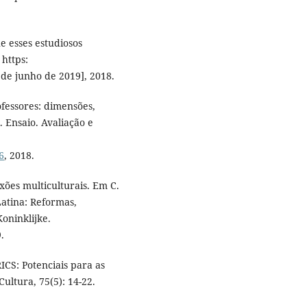
e esses estudiosos
 https:
 de junho de 2019], 2018.
ofessores: dimensões,
 Ensaio. Avaliação e
6
, 2018.
exões multiculturais. Em C.
Latina: Reformas,
Koninklijke.
.
RICS: Potenciais para as
ultura, 75(5): 14-22.