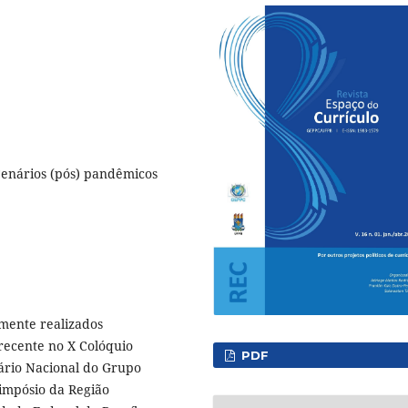
 Cenários (pós) pandêmicos
rmente realizados
 recente no X Colóquio
PDF
nário Nacional do Grupo
Simpósio da Região