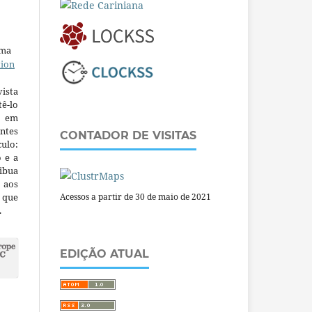
uma
tion
ista
ê-lo
m em
ntes
CONTADOR DE VISITAS
culo:
o e a
ibua
 aos
a que
Acessos a partir de 30 de maio de 2021
.
EDIÇÃO ATUAL