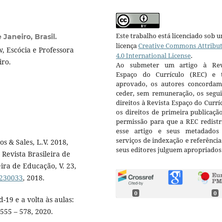
Este trabalho está licenciado sob 
Janeiro, Brasil.
licença
Creative Commons Attribu
, Escócia e Professora
4.0 International License
.
iro.
Ao submeter um artigo à Rev
Espaço do Currículo (REC) e t
aprovado, os autores concorda
ceder, sem remuneração, os segui
direitos à Revista Espaço do Currí
os direitos de primeira publicaçã
permissão para que a REC redistr
esse artigo e seus metadados
serviços de indexação e referênci
os & Sales, L.V. 2018,
seus editores julguem apropriados
Revista Brasileira de
ira de Educação, V. 23,
8230033
, 2018.
0
0
id-19 e a volta às aulas:
 555 – 578, 2020.