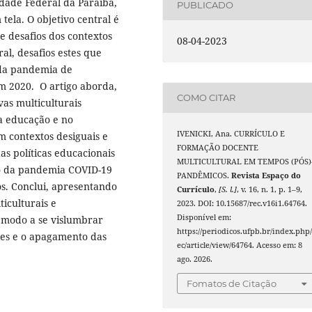
idade Federal da Paraíba,
PUBLICADO
ela. O objetivo central é
e desafios dos contextos
08-04-2023
al, desafios estes que
 da pandemia de
m 2020. O artigo aborda,
COMO CITAR
vas multiculturais
na educação e no
IVENICKI, Ana. CURRÍCULO E
m contextos desiguais e
FORMAÇÃO DOCENTE
as políticas educacionais
MULTICULTURAL EM TEMPOS (PÓS)
to da pandemia COVID-19
PANDÊMICOS.
Revista Espaço do
os. Conclui, apresentando
Currículo
,
[S. l.]
, v. 16, n. 1, p. 1–9,
iculturais e
2023. DOI: 10.15687/rec.v16i1.64764.
Disponível em:
 modo a se vislumbrar
https://periodicos.ufpb.br/index.php/
es e o apagamento das
ec/article/view/64764. Acesso em: 8
ago. 2026.
Fomatos de Citação