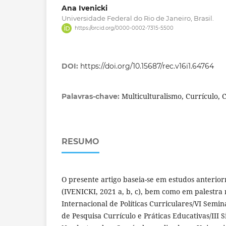
Ana Ivenicki
Universidade Federal do Rio de Janeiro, Brasil.
https://orcid.org/0000-0002-7315-5500
DOI:
https://doi.org/10.15687/rec.v16i1.64764
Multiculturalismo, Currículo,
Palavras-chave:
RESUMO
O presente artigo baseia-se em estudos anterio
(IVENICKI, 2021 a, b, c), bem como em palestra
Internacional de Políticas Curriculares/VI Semi
de Pesquisa Currículo e Práticas Educativas/III 