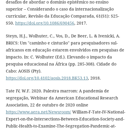
desafios de abordar o domínio epistêmico no ensino
superior – Considerando o caso da internacionalização
curricular, Revisão da Educação Comparada, 61(S1): S25-
S50.
https://doi.org/10.1086/690456
, 2017.
Steyn, H.J., Wolhuter, C., Vos, D., De Beer, L. & Ivenicki, A.
BRICS: Um "caminho e cinturão" para pesquisadores sul-
africanos em educação estarem envolvidos em pesquisas de
impacto. In: C. Wolhuter (Ed.). Elevando o impacto da
pesquisa educacional na África (pp. 285-308). Cidade do
Cabo: AOSIS (Pty).
https://doi.org/10.4102/aosis.2018.BK53.13
, 2018.
Tate IV, W.F. 2020. Palestra marrom: A pandemia de
segregação, Webinar da American Educational Research
Association, 22 de outubro de 2020 online
https://www.aera.net/Newsroom/
William-F-Tate-IV-National-
Expert-on-the-Intersections-Between-Education-Society-and-
Public-Health-to-Examine-The-Segregation-Pandemic-at-