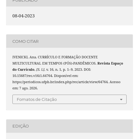
08-04-2023
COMO CITAR
IVENICKI, Ana. CURRÍCULO E FORMAÇÃO DOCENTE
MULTICULTURAL EM TEMPOS (PÓS)-PANDÊMICOS.
Revista Espaço
do Currículo
,
[S. l.]
, v. 16, n. 1, p. 1–9, 2023. DOI:
10.15687/rec.v16i1.64764. Disponível em:
https://periodicos.ufpb.br/index.php/rec/article/view/64764. Acesso
em: 7 ago. 2026.
Fomatos de Citação
EDIÇÃO