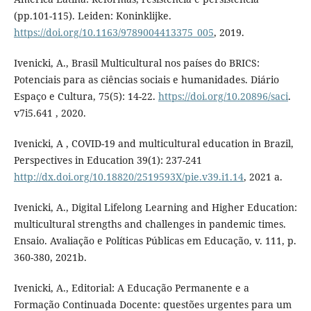
(pp.101-115). Leiden: Koninklijke.
https://doi.org/10.1163/9789004413375_005
, 2019.
Ivenicki, A., Brasil Multicultural nos países do BRICS:
Potenciais para as ciências sociais e humanidades. Diário
Espaço e Cultura, 75(5): 14-22.
https://doi.org/10.20896/saci
.
v7i5.641 , 2020.
Ivenicki, A , COVID-19 and multicultural education in Brazil,
Perspectives in Education 39(1): 237-241
http://dx.doi.org/10.18820/2519593X/pie.v39.i1.14
, 2021 a.
Ivenicki, A., Digital Lifelong Learning and Higher Education:
multicultural strengths and challenges in pandemic times.
Ensaio. Avaliação e Políticas Públicas em Educação, v. 111, p.
360-380, 2021b.
Ivenicki, A., Editorial: A Educação Permanente e a
Formação Continuada Docente: questões urgentes para um