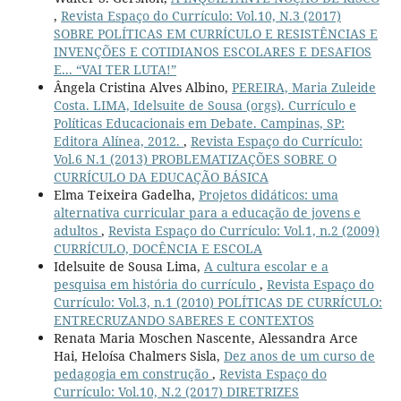
,
Revista Espaço do Currículo: Vol.10, N.3 (2017)
SOBRE POLÍTICAS EM CURRÍCULO E RESISTÊNCIAS E
INVENÇÕES E COTIDIANOS ESCOLARES E DESAFIOS
E... “VAI TER LUTA!”
Ângela Cristina Alves Albino,
PEREIRA, Maria Zuleide
Costa. LIMA, Idelsuite de Sousa (orgs). Currículo e
Políticas Educacionais em Debate. Campinas, SP:
Editora Alínea, 2012.
,
Revista Espaço do Currículo:
Vol.6 N.1 (2013) PROBLEMATIZAÇÕES SOBRE O
CURRÍCULO DA EDUCAÇÃO BÁSICA
Elma Teixeira Gadelha,
Projetos didáticos: uma
alternativa curricular para a educação de jovens e
adultos
,
Revista Espaço do Currículo: Vol.1, n.2 (2009)
CURRÍCULO, DOCÊNCIA E ESCOLA
Idelsuite de Sousa Lima,
A cultura escolar e a
pesquisa em história do currículo
,
Revista Espaço do
Currículo: Vol.3, n.1 (2010) POLÍTICAS DE CURRÍCULO:
ENTRECRUZANDO SABERES E CONTEXTOS
Renata Maria Moschen Nascente, Alessandra Arce
Hai, Heloísa Chalmers Sisla,
Dez anos de um curso de
pedagogia em construção
,
Revista Espaço do
Currículo: Vol.10, N.2 (2017) DIRETRIZES