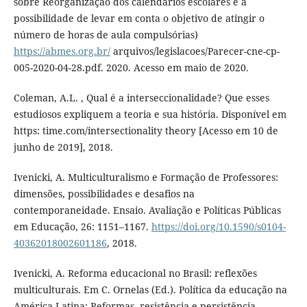
sobre Reorganização dos calendários escolares e a
possibilidade de levar em conta o objetivo de atingir o
número de horas de aula compulsórias)
https://abmes.org.br/
arquivos/legislacoes/Parecer-cne-cp-
005-2020-04-28.pdf. 2020. Acesso em maio de 2020.
Coleman, A.L. , Qual é a interseccionalidade? Que esses
estudiosos expliquem a teoria e sua história. Disponível em
https: time.com/intersectionality theory [Acesso em 10 de
junho de 2019], 2018.
Ivenicki, A. Multiculturalismo e Formação de Professores:
dimensões, possibilidades e desafios na
contemporaneidade. Ensaio. Avaliação e Políticas Públicas
em Educação, 26: 1151–1167.
https://doi.org/10.1590/s0104-
40362018002601186
, 2018.
Ivenicki, A. Reforma educacional no Brasil: reflexões
multiculturais. Em C. Ornelas (Ed.). Política da educação na
América Latina: Reformas, resistência e persistência