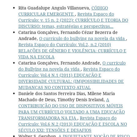
Rita Guadalupe Angulo Villanueva,
CÓDIGO
CURRICULAR EMERGENTE
,
Revista Espaço do
Currículo: v. 15 n. 2 (2022): CURRÍCULO E TEORIA DO
DISCURSO: temas, estratégias e perspectivas...
Catarina Gonçalves, Fernando Cézar Bezerra de
Andrade,
O currículo do bullying na novela da vida
,
Revista Espaço do Currículo: Vol.2, n.2 (2010)
RELAÇÕES DE GÊNERO E VIOLÊNCIA: CURRÍCULO E
VIDA NA ESCOLA
Catarina Gonçalves, Fernando Andrade,
O currículo
do Bullying na novela da vida
,
Revista Espaço do
Currículo: Vol.4 N.1 (2011) EDUCAÇÃO E
DIVERSIDADE CULTURAL: (IM)POSSIBILIDADES DE
MUDANÇAS NO CONTEXTO ATUAL
Daniele dos Santos Ferreira Dias, Milene Maria
Machado de Deus, Timothy Denis Ireland,
A
CONTRIBUIÇÃO DO USO DE DISPOSITIVOS MÓVEIS
PARA UM CURRÍCULO VOLTADO A UMA EDUCAÇÃO
TRANSFORMADORA NA EJA
,
Revista Espaço do
Currículo: Vol.6 N.2 (2013) EDUCAÇÃO E ESCOLA NO
SÉCULO XXI: TENSÕES E DESAFIOS
Walter S. Gershon,
A INQUIETANTE NOÇÃO DE RISCO