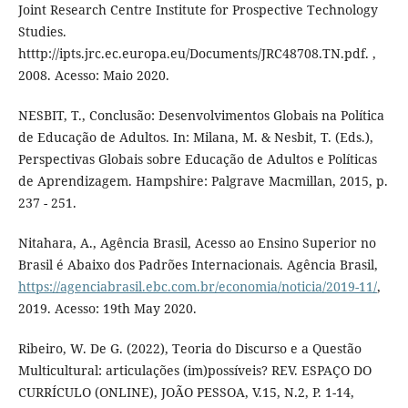
Joint Research Centre Institute for Prospective Technology
Studies.
htttp://ipts.jrc.ec.europa.eu/Documents/JRC48708.TN.pdf. ,
2008. Acesso: Maio 2020.
NESBIT, T., Conclusão: Desenvolvimentos Globais na Política
de Educação de Adultos. In: Milana, M. & Nesbit, T. (Eds.),
Perspectivas Globais sobre Educação de Adultos e Políticas
de Aprendizagem. Hampshire: Palgrave Macmillan, 2015, p.
237 - 251.
Nitahara, A., Agência Brasil, Acesso ao Ensino Superior no
Brasil é Abaixo dos Padrões Internacionais. Agência Brasil,
https://agenciabrasil.ebc.com.br/economia/noticia/2019-11/
,
2019. Acesso: 19th May 2020.
Ribeiro, W. De G. (2022), Teoria do Discurso e a Questão
Multicultural: articulações (im)possíveis? REV. ESPAÇO DO
CURRÍCULO (ONLINE), JOÃO PESSOA, V.15, N.2, P. 1-14,