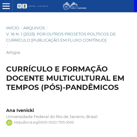
INÍCIO
/
ARQUIVOS
/
V. 16 N. 1 (2023): POR OUTROS PROJETOS POLÍTICOS DE
CURRÍCULO [PUBLICAÇÃO EM FLUXO CONTÍNUO]
/
Artigos
CURRÍCULO E FORMAÇÃO
DOCENTE MULTICULTURAL EM
TEMPOS (PÓS)-PANDÊMICOS
Ana Ivenicki
Universidade Federal do Rio de Janeiro, Brasil.
https://orcid.org/0000-0002-7315-5500