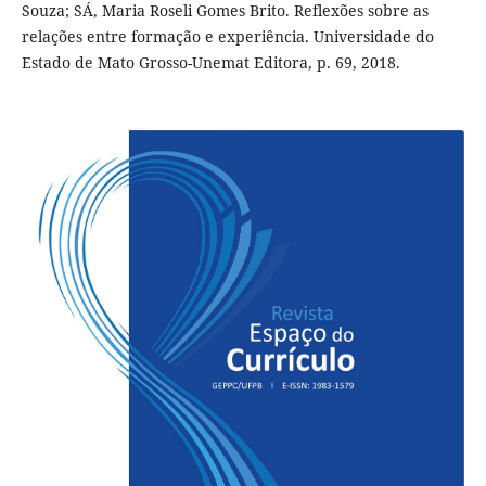
Souza; SÁ, Maria Roseli Gomes Brito. Reflexões sobre as
relações entre formação e experiência. Universidade do
Estado de Mato Grosso-Unemat Editora, p. 69, 2018.