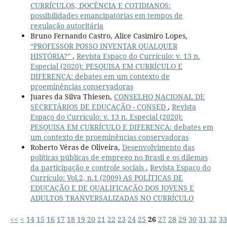
CURRÍCULOS, DOCÊNCIA E COTIDIANOS:
possibilidades emancipatórias em tempos de
regulação autoritária
Bruno Fernando Castro, Alice Casimiro Lopes,
“PROFESSOR POSSO INVENTAR QUALQUER
HISTÓRIA?”
,
Revista Espaço do Currículo: v. 13 n.
Especial (2020): PESQUISA EM CURRÍCULO E
DIFERENÇA: debates em um contexto de
proeminências conservadoras
Juares da Silva Thiesen,
CONSELHO NACIONAL DE
SECRETÁRIOS DE EDUCAÇÃO - CONSED
,
Revista
Espaço do Currículo: v. 13 n. Especial (2020):
PESQUISA EM CURRÍCULO E DIFERENÇA: debates em
um contexto de proeminências conservadoras
Roberto Véras de Oliveira,
Desenvolvimento das
políticas públicas de emprego no Brasil e os dilemas
da participação e controle sociais
,
Revista Espaço do
Currículo: Vol.2, n.1 (2009) AS POLÍTICAS DE
EDUCAÇÃO E DE QUALIFICAÇÃO DOS JOVENS E
ADULTOS TRANVERSALIZADAS NO CURRÍCULO
<<
<
14
15
16
17
18
19
20
21
22
23
24
25
26
27
28
29
30
31
32
33