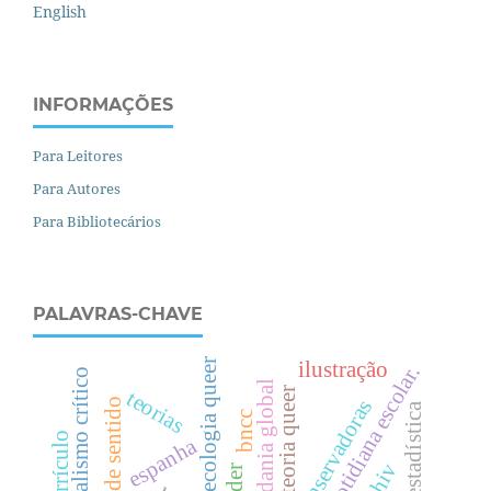
English
INFORMAÇÕES
Para Leitores
Para Autores
Para Bibliotecários
PALAVRAS-CHAVE
ecologia queer
ilustração
.
multiculturalismo crítico
cidadania global
teoria queer
teorias
efeitos de sentido
bncc
espanha