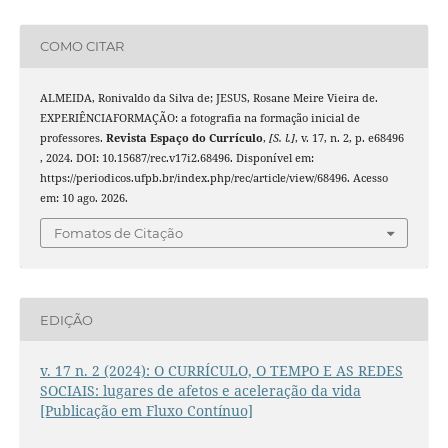
COMO CITAR
ALMEIDA, Ronivaldo da Silva de; JESUS, Rosane Meire Vieira de.
EXPERIÊNCIAFORMAÇÃO: a fotografia na formação inicial de
professores.
Revista Espaço do Currículo
,
[S. l.]
, v. 17, n. 2, p. e68496
, 2024. DOI: 10.15687/rec.v17i2.68496. Disponível em:
https://periodicos.ufpb.br/index.php/rec/article/view/68496. Acesso
em: 10 ago. 2026.
Fomatos de Citação
EDIÇÃO
v. 17 n. 2 (2024): O CURRÍCULO, O TEMPO E AS REDES
SOCIAIS: lugares de afetos e aceleração da vida
[Publicação em Fluxo Contínuo]