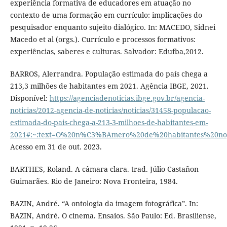
experiência formativa de educadores em atuação no
contexto de uma formação em currículo: implicações do
pesquisador enquanto sujeito dialógico. In: MACEDO, Sidnei
Macedo et al (orgs.). Currículo e processos formativos:
experiências, saberes e culturas. Salvador: Edufba,2012.
BARROS, Alerrandra. População estimada do país chega a
213,3 milhões de habitantes em 2021. Agência IBGE, 2021.
Disponível:
https://agenciadenoticias.ibge.gov.br/agencia-
noticias/2012-agencia-de-noticias/noticias/31458-populacao-
estimada-do-pais-chega-a-213-3-milhoes-de-habitantes-em-
2021#:~:text=O%20n%C3%BAmero%20de%20habitantes%20no
Acesso em 31 de out. 2023.
BARTHES, Roland. A câmara clara. trad. Júlio Castañon
Guimarães. Rio de Janeiro: Nova Fronteira, 1984.
BAZIN, André. “A ontologia da imagem fotográfica”. In:
BAZIN, André. O cinema. Ensaios. São Paulo: Ed. Brasiliense,