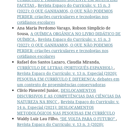
FACETAS
,
Revista Espaço do Currículo: v. 15 n. 3
(2022): O QUE GANHAMOS, O QUE NÃO PODEMOS
PERDER: criações curriculares e tecnologias nos
cotidianos escolares
Ana Maria Perdomo Varago, Robson Simplicio de
Sousa,
A QUÍMICA ORGÂNICA NO LIVRO DIDÁTICO DE
QUÍMICA
,
Revista Espaço do Currículo: v. 15 n. 3
(2022): O QUE GANHAMOS, O QUE NÃO PODEMOS
PERDER: criações curriculares e tecnologias nos
cotidianos escolares
Rafael dos Santos Lazaro, Claudia Miranda,
CURRÍCULO DE LETRAS (PORTUGUÊS-ESPANHOL)
,
Revista Espaço do Currículo: v. 13 n. Especial (2020):
PESQUISA EM CURRÍCULO E DIFERENÇA: debates em
um contexto de proeminências conservadoras
Clívio Pimentel Junior,
DESLOCAMENTOS
DISCURSIVOS E AS COMPETÊNCIAS DAS CIÊNCIAS DA
NATUREZA NA BNCC
,
Revista Espaço do Currículo: v.
14 n. Especial (2021): DESLOCAMENTOS
METODOLÓGICOS NAS PESQUISAS EM CURRÍCULO
Waldy Luiz Lau Filho,
“DE VOLTA PARA O FUTURO”
,
Revista Espaço do Currículo: v. 13 n. 3 (2020):