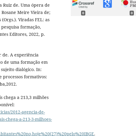
a Ruiz de. Uma ópera de
S, Rosane Meire Vieira de;
0
0
 (Orgs.). Viradas FEL: as
 pesquisa formação,
tes Editores, 2022, p.
 de. A experiência
xto de uma formação em
ujeito dialógico. In:
e processos formativos:
fba,2012.
s chega a 213,3 milhões
onível:
ticias/2012-agencia-de-
ais-chega-a-213-3-milhoes-
itantes%20no,hoje%20(27)%20pelo%20IBGE
.