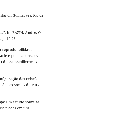
astañon Guimarães. Rio de
ca”. In: BAZIN, André. O
, p. 19-26.
a reprodutibilidade
rte e política: ensaios
 Editora Brasiliense, 3ª
onfiguração das relações
Ciências Sociais da PUC-
aja: Um estudo sobre as
 observadas em um