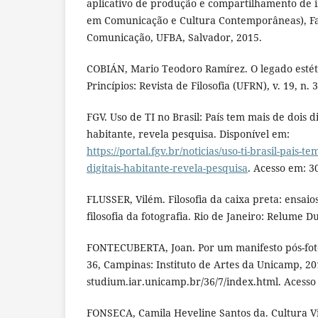
aplicativo de produção e compartilhamento de 
em Comunicação e Cultura Contemporâneas), F
Comunicação, UFBA, Salvador, 2015.
COBIÁN, Mario Teodoro Ramírez. O legado esté
Princípios: Revista de Filosofia (UFRN), v. 19, n. 
FGV. Uso de TI no Brasil: País tem mais de dois di
habitante, revela pesquisa. Disponível em:
https://portal.fgv.br/noticias/uso-ti-brasil-pais-te
digitais-habitante-revela-pesquisa
. Acesso em: 3
FLUSSER, Vilém. Filosofia da caixa preta: ensai
filosofia da fotografia. Rio de Janeiro: Relume 
FONTECUBERTA, Joan. Por um manifesto pós-foto
36, Campinas: Instituto de Artes da Unicamp, 20
studium.iar.unicamp.br/36/7/index.html. Acesso
FONSECA, Camila Heveline Santos da. Cultura 