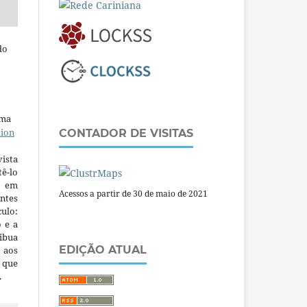
do
uma
tion
CONTADOR DE VISITAS
ista
ê-lo
m em
Acessos a partir de 30 de maio de 2021
ntes
culo:
o e a
ibua
EDIÇÃO ATUAL
 aos
a que
.