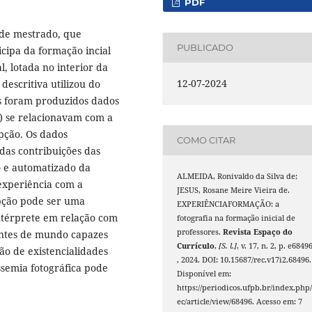
PDF
 de mestrado, que
PUBLICADO
cipa da formação incial
, lotada no interior da
12-07-2024
descritiva utilizou do
is foram produzidos dados
s) se relacionavam com a
pção. Os dados
COMO CITAR
das contribuições das
o e automatizado da
ALMEIDA, Ronivaldo da Silva de;
experiência com a
JESUS, Rosane Meire Vieira de.
pção pode ser uma
EXPERIÊNCIAFORMAÇÃO: a
intérprete em relação com
fotografia na formação inicial de
professores.
Revista Espaço do
zontes de mundo capazes
Currículo
,
[S. l.]
, v. 17, n. 2, p. e6849
ão de existencialidades
, 2024. DOI: 10.15687/rec.v17i2.68496.
ssemia fotográfica pode
Disponível em:
https://periodicos.ufpb.br/index.php/
ec/article/view/68496. Acesso em: 7