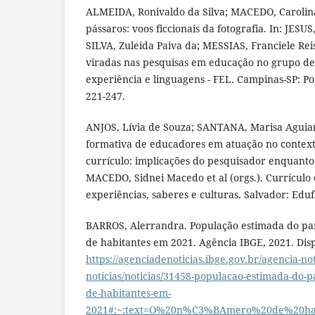
ALMEIDA, Ronivaldo da Silva; MACEDO, Carolin
pássaros: voos ficcionais da fotografia. In: JESU
SILVA, Zuleida Paiva da; MESSIAS, Franciele Reis
viradas nas pesquisas em educação no grupo de
experiência e linguagens - FEL. Campinas-SP: Pon
221-247.
ANJOS, Lívia de Souza; SANTANA, Marisa Aguiar
formativa de educadores em atuação no conte
currículo: implicações do pesquisador enquanto s
MACEDO, Sidnei Macedo et al (orgs.). Currículo 
experiências, saberes e culturas. Salvador: Edu
BARROS, Alerrandra. População estimada do paí
de habitantes em 2021. Agência IBGE, 2021. Disp
https://agenciadenoticias.ibge.gov.br/agencia-no
noticias/noticias/31458-populacao-estimada-do-p
de-habitantes-em-
2021#:~:text=O%20n%C3%BAmero%20de%20hab