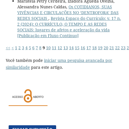
Maristela Petry Cerdeira, Izadora Agueda Ovelha,
Alessandra Nunes Caldas,
Os COTIDIANOS, SUAS
VIVÊNCIAS E CIRCULAÇÕES NO ‘DENTROFORA’ DAS
REDES SOCIAIS
,
Revista Espaço do Currículo: v. 17 n.
2 (2024): O CURRÍCULO, O TEMPO E AS REDES
SOCIAIS: lugares de afetos e aceleração da vida
[Publicação em Fluxo Contínuo]
<<
<
1
2
3
4
5
6
7
8
9
10
11
12
13
14
15
16
17
18
19
20
21
22
23
2
Você também pode
iniciar uma pesquisa avançada por
similaridade
para este artigo.