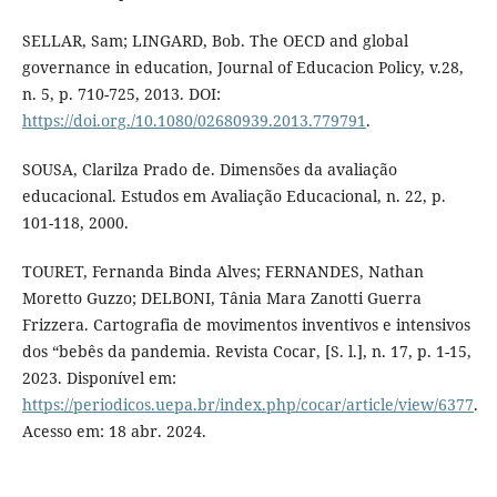
SELLAR, Sam; LINGARD, Bob. The OECD and global
governance in education, Journal of Educacion Policy, v.28,
n. 5, p. 710-725, 2013. DOI:
https://doi.org./10.1080/02680939.2013.779791
.
SOUSA, Clarilza Prado de. Dimensões da avaliação
educacional. Estudos em Avaliação Educacional, n. 22, p.
101-118, 2000.
TOURET, Fernanda Binda Alves; FERNANDES, Nathan
Moretto Guzzo; DELBONI, Tânia Mara Zanotti Guerra
Frizzera. Cartografia de movimentos inventivos e intensivos
dos “bebês da pandemia. Revista Cocar, [S. l.], n. 17, p. 1-15,
2023. Disponível em:
https://periodicos.uepa.br/index.php/cocar/article/view/6377
.
Acesso em: 18 abr. 2024.