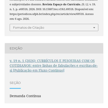
e subjetividades docente.
Revista Espaço do Currículo
,
[S. l.]
, v. 19,
n. 1, p. e69518, 2026. DOI: 10.15687/rec.v19i1.69518. Disponível em:
https://periodicos.ufpb.br/index.php/rec/article/view/69518. Acesso
em: 6 ago. 2026.
Fomatos de Citação
EDIÇÃO
v. 19 n. 1 (2026): CURRÍCULOS E PESQUISAS COM OS
COTIDIANOS: entre linhas de fabulações e escritas-de-
si [Publicação em Fluxo Contínuo]
SEÇÃO
Demanda Contínua