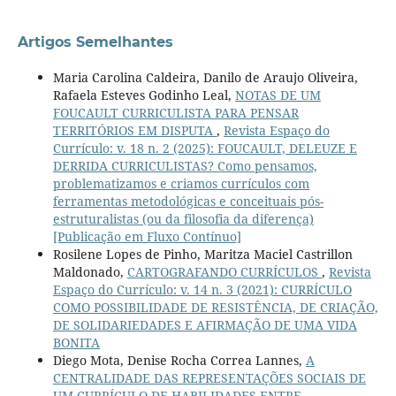
Artigos Semelhantes
Maria Carolina Caldeira, Danilo de Araujo Oliveira,
Rafaela Esteves Godinho Leal,
NOTAS DE UM
FOUCAULT CURRICULISTA PARA PENSAR
TERRITÓRIOS EM DISPUTA
,
Revista Espaço do
Currículo: v. 18 n. 2 (2025): FOUCAULT, DELEUZE E
DERRIDA CURRICULISTAS? Como pensamos,
problematizamos e criamos currículos com
ferramentas metodológicas e conceituais pós-
estruturalistas (ou da filosofia da diferença)
[Publicação em Fluxo Contínuo]
Rosilene Lopes de Pinho, Maritza Maciel Castrillon
Maldonado,
CARTOGRAFANDO CURRÍCULOS
,
Revista
Espaço do Currículo: v. 14 n. 3 (2021): CURRÍCULO
COMO POSSIBILIDADE DE RESISTÊNCIA, DE CRIAÇÃO,
DE SOLIDARIEDADES E AFIRMAÇÃO DE UMA VIDA
BONITA
Diego Mota, Denise Rocha Correa Lannes,
A
CENTRALIDADE DAS REPRESENTAÇÕES SOCIAIS DE
UM CURRÍCULO DE HABILIDADES ENTRE