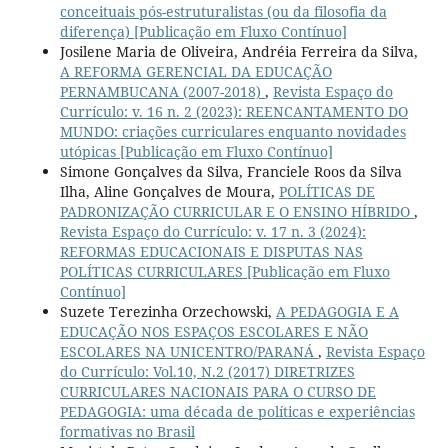
conceituais pós-estruturalistas (ou da filosofia da
diferença) [Publicação em Fluxo Contínuo]
Josilene Maria de Oliveira, Andréia Ferreira da Silva,
A REFORMA GERENCIAL DA EDUCAÇÃO
PERNAMBUCANA (2007-2018)
,
Revista Espaço do
Currículo: v. 16 n. 2 (2023): REENCANTAMENTO DO
MUNDO: criações curriculares enquanto novidades
utópicas [Publicação em Fluxo Contínuo]
Simone Gonçalves da Silva, Franciele Roos da Silva
Ilha, Aline Gonçalves de Moura,
POLÍTICAS DE
PADRONIZAÇÃO CURRICULAR E O ENSINO HÍBRIDO
,
Revista Espaço do Currículo: v. 17 n. 3 (2024):
REFORMAS EDUCACIONAIS E DISPUTAS NAS
POLÍTICAS CURRICULARES [Publicação em Fluxo
Contínuo]
Suzete Terezinha Orzechowski,
A PEDAGOGIA E A
EDUCAÇÃO NOS ESPAÇOS ESCOLARES E NÃO
ESCOLARES NA UNICENTRO/PARANÁ
,
Revista Espaço
do Currículo: Vol.10, N.2 (2017) DIRETRIZES
CURRICULARES NACIONAIS PARA O CURSO DE
PEDAGOGIA: uma década de políticas e experiências
formativas no Brasil