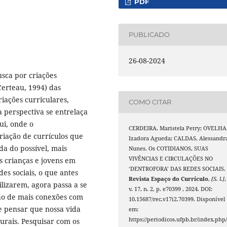
PDF
PUBLICADO
26-08-2024
usca por criações
Certeau, 1994) das
riações curriculares,
COMO CITAR
 perspectiva se entrelaça
ui, onde o
CERDEIRA, Maristela Petry; OVELHA
riação de currículos que
Izadora Agueda; CALDAS, Alessandr
da do possível, mais
Nunes. Os COTIDIANOS, SUAS
VIVÊNCIAS E CIRCULAÇÕES NO
s crianças e jovens em
‘DENTROFORA’ DAS REDES SOCIAIS.
des sociais, o que antes
Revista Espaço do Currículo
,
[S. l.]
,
ilizarem, agora passa a se
v. 17, n. 2, p. e70399 , 2024. DOI:
ão de mais conexões com
10.15687/rec.v17i2.70399. Disponível
e pensar que nossa vida
em:
https://periodicos.ufpb.br/index.php/
urais. Pesquisar com os