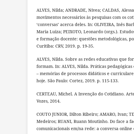
ALVES, Nilda; ANDRADE, Nívea; CALDAS, Aless
movimentos necessários às pesquisas com os cot
‘conversas’ acerca deles. In: OLIVEIRA, Inês B
Maria Luiza; PEIXOTO, Leonardo (orgs.). Estudos
e formação docente: questões metodológicas, pol
Curitiba: CRV, 2019. p. 19-35.
ALVES, Nilda. Sobre as redes educativas que f
formam. In: ALVES, Nilda. Práticas pedagógicas
– memórias de processos didáticos e curriculare
hoje. São Paulo: Cortez, 2019. p. 115-133.
CERTEAU, Michel. A Invenção do Cotidiano. Artes
Vozes, 2014.
COUTO JUNIOR, Dilton Ribeiro; AMARO, Ivan; TE
Medeiros; RUANI, Ruann Moutinho. Do face a fa
comunicacionais em/na rede: a conversa onlin