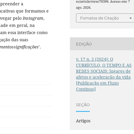
ec/article/view/70399. Acesso em: 7
mpreender a
ago. 2026.
ucativas que formamos e
avegar pelo
Instagram
,
Fomatos de Citação
edade em geral, na
sam essa interface como
gação das suas
EDIÇÃO
mentossignificações
’.
v. 17 n. 2 (2024): O
CURRÍCULO, O TEMPO E AS
REDES SOCIAIS: lugares de
afetos e aceleração da vida
[Publicação em Fluxo
Contínuo]
SEÇÃO
Artigos