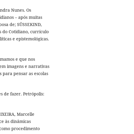
andra Nunes. Os
idianos – após muitas
arbosa de; SÜSSEKIND,
 do Cotidiano, currículo
íticas e epistemológicas.
ormamos e que nos
 em imagens e narrativas
s para pensar as escolas
 de fazer. Petrópolis:
IXEIRA, Marcelle
ce às dinâmicas
e como procedimento