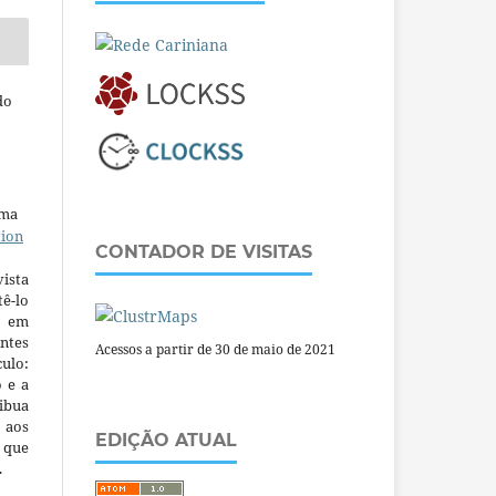
do
uma
tion
CONTADOR DE VISITAS
ista
ê-lo
m em
ntes
Acessos a partir de 30 de maio de 2021
culo:
o e a
ibua
 aos
EDIÇÃO ATUAL
a que
.