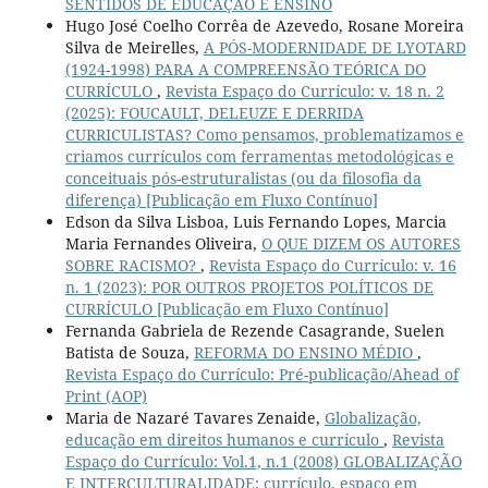
SENTIDOS DE EDUCAÇÃO E ENSINO
Hugo José Coelho Corrêa de Azevedo, Rosane Moreira
Silva de Meirelles,
A PÓS-MODERNIDADE DE LYOTARD
(1924-1998) PARA A COMPREENSÃO TEÓRICA DO
CURRÍCULO
,
Revista Espaço do Currículo: v. 18 n. 2
(2025): FOUCAULT, DELEUZE E DERRIDA
CURRICULISTAS? Como pensamos, problematizamos e
criamos currículos com ferramentas metodológicas e
conceituais pós-estruturalistas (ou da filosofia da
diferença) [Publicação em Fluxo Contínuo]
Edson da Silva Lisboa, Luis Fernando Lopes, Marcia
Maria Fernandes Oliveira,
O QUE DIZEM OS AUTORES
SOBRE RACISMO?
,
Revista Espaço do Currículo: v. 16
n. 1 (2023): POR OUTROS PROJETOS POLÍTICOS DE
CURRÍCULO [Publicação em Fluxo Contínuo]
Fernanda Gabriela de Rezende Casagrande, Suelen
Batista de Souza,
REFORMA DO ENSINO MÉDIO
,
Revista Espaço do Currículo: Pré-publicação/Ahead of
Print (AOP)
Maria de Nazaré Tavares Zenaide,
Globalização,
educação em direitos humanos e currículo
,
Revista
Espaço do Currículo: Vol.1, n.1 (2008) GLOBALIZAÇÃO
E INTERCULTURALIDADE: currículo, espaço em