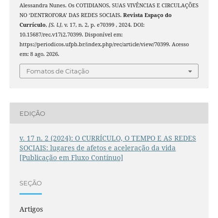
Alessandra Nunes. Os COTIDIANOS, SUAS VIVÊNCIAS E CIRCULAÇÕES
NO ‘DENTROFORA’ DAS REDES SOCIAIS.
Revista Espaço do
Currículo
,
[S. l.]
, v. 17, n. 2, p. e70399 , 2024. DOI:
10.15687/rec.v17i2.70399. Disponível em:
https://periodicos.ufpb.br/index.php/rec/article/view/70399. Acesso
em: 8 ago. 2026.
Fomatos de Citação
EDIÇÃO
v. 17 n. 2 (2024): O CURRÍCULO, O TEMPO E AS REDES
SOCIAIS: lugares de afetos e aceleração da vida
[Publicação em Fluxo Contínuo]
SEÇÃO
Artigos