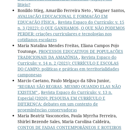
litígio?
Ronildo Stieg, Amarílio Ferreira Neto , Wagner Santos,
AVALIAÇÃO EDUCACIONAL E FORMAÇÃO EM
EDUCAÇÃO FÍSICA
,
Revista Espaço do Currículo: v. 15
n. 3 (2022): O QUE GANHAMOS, O QUE NÃO PODEMOS
PERDER: criações curriculares e tecnologias nos
cotidianos escolares
Maria Natalina Mendes Freitas, Eliana Campos Pojo
Toutonge,
PROCESSOS EDUCATIVOS DE POPULAÇÕES
TRADICIONAIS DA AMAZÔNIA
,
Revista Espaço do
Currículo: v. 14 n. 2 (2021): CURRÍCULO E ESCOLAS
DO CAMPO: políticas e práticas em territorialidades
camponesas
Marcio Caetano, Paulo Melgaço da Silva Junior,
“REGRAS SÃO REGRAS, MESMO QUANDO ELAS NÃO
EXISTEM”
,
Revista Espaço do Currículo: v. 13 n.
Especial (2020): PESQUISA EM CURRÍCULO E
DIFERENÇA: debates em um contexto de
proeminências conservadoras
Maria Beatriz Vasconcelos, Paula Myrrha Ferreira,
Shirlei Rezende Sales, Maria Carolina Caldeira,
CONTOS DE FADAS CONTEMPORÂNEOS E ROTEIROS