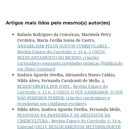
Artigos mais lidos pelo mesmo(s) autor(es)
Rafaela Rodrigues da Conceicao, Maristela Petry
Cerdeira, Maria Cecília Sousa de Castro,
ANDARILHAR PELOS GUETOS CURRICULARES
,
Revista Espaço do Currículo: v. 16 n. 2 (2023):
REENCANTAMENTO DO MUNDO: criações
curriculares enquanto novidades utópicas [Publicação
em Fluxo Contínuo]
Izadora Agueda Ovelha, Alessandra Nunes Caldas,
Nilda Alves, Fernanda Cavalcanti de Mello,
A
REDESCOBERTA DOS SONS
,
Revista Espaço do
Currículo: v. 15 n. 3 (2022): O QUE GANHAMOS, O QUE
NÃO PODEMOS PERDER: criações curriculares e
tecnologias nos cotidianos escolares
Nilda Alves, Izadora Agueda Ovelha, Fernanda Mello,
PESQUISAS NA PANDEMIA E OS ARTEFATOS DA
CIBERCULTURA
,
Revista Espaço do Currículo: v. 14 n.
Especial (2021): DESLOCAMENTOS METODOLÓGICOS