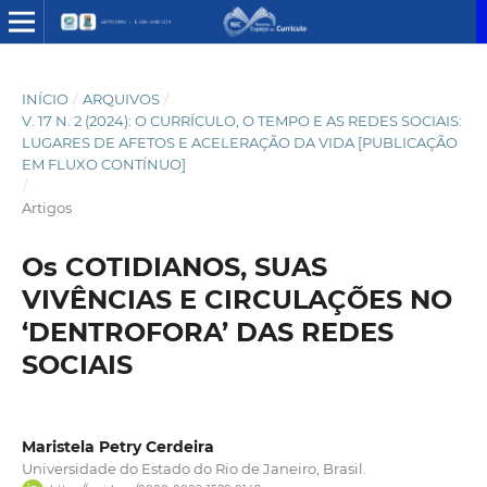
INÍCIO
/
ARQUIVOS
/
V. 17 N. 2 (2024): O CURRÍCULO, O TEMPO E AS REDES SOCIAIS:
LUGARES DE AFETOS E ACELERAÇÃO DA VIDA [PUBLICAÇÃO
EM FLUXO CONTÍNUO]
/
Artigos
Os COTIDIANOS, SUAS
VIVÊNCIAS E CIRCULAÇÕES NO
‘DENTROFORA’ DAS REDES
SOCIAIS
Maristela Petry Cerdeira
Universidade do Estado do Rio de Janeiro, Brasil.