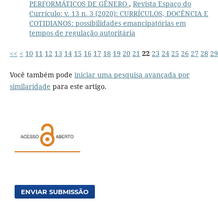
PERFORMÁTICOS DE GÊNERO
,
Revista Espaço do
Currículo: v. 13 n. 3 (2020): CURRÍCULOS, DOCÊNCIA E
COTIDIANOS: possibilidades emancipatórias em
tempos de regulação autoritária
<<
<
10
11
12
13
14
15
16
17
18
19
20
21
22
23
24
25
26
27
28
29
Você também pode
iniciar uma pesquisa avançada por
similaridade
para este artigo.
ENVIAR SUBMISSÃO