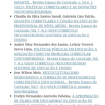
INFANTIL
,
Revista Espaço do Currículo: v. 14 n. 1
(2021): POLÍTICAS CURRICULARES E AS INOVAÇÕES
(NEO)CONSERVADORAS
Cláudia da Silva Santos Sansil, Gabriela Lins Falcão,
DESAFIOS CURRICULARES E EVASÃO NA EDUCAÇÃO
PROFISSIONAL DE NÍVEL MÉDIO
,
Revista Espaço do
Currículo: Vol. 7, N.1 (2014) CURRÍCULO:
(RE)CONSTRUINDO SENTIDOS DE EDUCAÇÃO E
ENSINO
André Vitor Fernandes dos Santos, Letícia Terreri
Serra Lima,
POLÍTICAS PÚBLICAS EM EDUCAÇÃO: A
AVALIAÇÃO COMO UM PROBLEMA CURRICULAR
CONTEMPORÂNEO
,
Revista Espaço do Currículo: Vol.
7, N.1 (2014) CURRÍCULO: (RE)CONSTRUINDO
SENTIDOS DE EDUCAÇÃO E ENSINO
Jose Wilson Melo,
MULTICULTURALISMO
DEMOCRÁTICO: A FORMAÇÃO DE PROFESSORES/AS
COMO POLÍTICA EDUCACIONAL.
,
Revista Espaço do
Currículo: Vol.7, N.3 (2014) CURRÍCULO: mosaico
interdisciplinar
Evelyn Fernandes Azevedo Faheina,
A APROPRIAÇÃO
DE FILMES POR EDUCADORAS NA EDUCAÇÃO DE