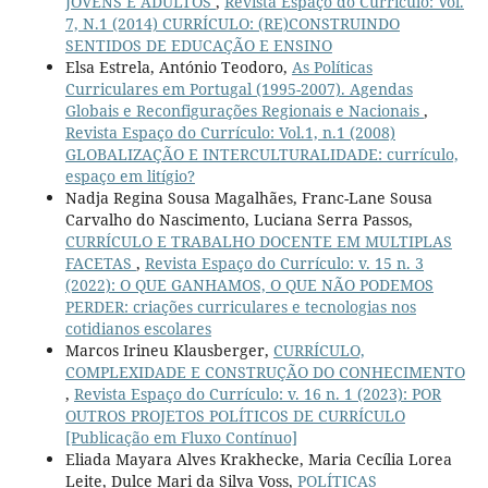
JOVENS E ADULTOS
,
Revista Espaço do Currículo: Vol.
7, N.1 (2014) CURRÍCULO: (RE)CONSTRUINDO
SENTIDOS DE EDUCAÇÃO E ENSINO
Elsa Estrela, António Teodoro,
As Políticas
Curriculares em Portugal (1995-2007). Agendas
Globais e Reconfigurações Regionais e Nacionais
,
Revista Espaço do Currículo: Vol.1, n.1 (2008)
GLOBALIZAÇÃO E INTERCULTURALIDADE: currículo,
espaço em litígio?
Nadja Regina Sousa Magalhães, Franc-Lane Sousa
Carvalho do Nascimento, Luciana Serra Passos,
CURRÍCULO E TRABALHO DOCENTE EM MULTIPLAS
FACETAS
,
Revista Espaço do Currículo: v. 15 n. 3
(2022): O QUE GANHAMOS, O QUE NÃO PODEMOS
PERDER: criações curriculares e tecnologias nos
cotidianos escolares
Marcos Irineu Klausberger,
CURRÍCULO,
COMPLEXIDADE E CONSTRUÇÃO DO CONHECIMENTO
,
Revista Espaço do Currículo: v. 16 n. 1 (2023): POR
OUTROS PROJETOS POLÍTICOS DE CURRÍCULO
[Publicação em Fluxo Contínuo]
Eliada Mayara Alves Krakhecke, Maria Cecília Lorea
Leite, Dulce Mari da Silva Voss,
POLÍTICAS