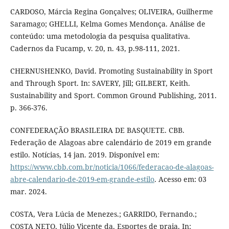
CARDOSO, Márcia Regina Gonçalves; OLIVEIRA, Guilherme
Saramago; GHELLI, Kelma Gomes Mendonça. Análise de
conteúdo: uma metodologia da pesquisa qualitativa.
Cadernos da Fucamp, v. 20, n. 43, p.98-111, 2021.
CHERNUSHENKO, David. Promoting Sustainability in Sport
and Through Sport. In: SAVERY, Jill; GILBERT, Keith.
Sustainability and Sport. Common Ground Publishing, 2011.
p. 366-376.
CONFEDERAÇÃO BRASILEIRA DE BASQUETE. CBB.
Federação de Alagoas abre calendário de 2019 em grande
estilo. Notícias, 14 jan. 2019. Disponível em:
https://www.cbb.com.br/noticia/1066/federacao-de-alagoas-
abre-calendario-de-2019-em-grande-estilo
. Acesso em: 03
mar. 2024.
COSTA, Vera Lúcia de Menezes.; GARRIDO, Fernando.;
COSTA NETO, Júlio Vicente da. Esportes de praia. In: