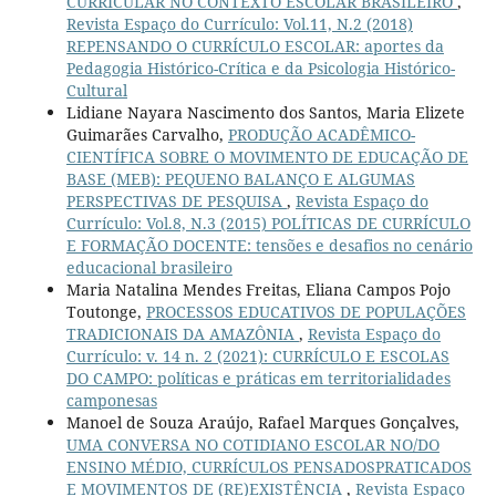
CURRICULAR NO CONTEXTO ESCOLAR BRASILEIRO
,
Revista Espaço do Currículo: Vol.11, N.2 (2018)
REPENSANDO O CURRÍCULO ESCOLAR: aportes da
Pedagogia Histórico-Crítica e da Psicologia Histórico-
Cultural
Lidiane Nayara Nascimento dos Santos, Maria Elizete
Guimarães Carvalho,
PRODUÇÃO ACADÊMICO-
CIENTÍFICA SOBRE O MOVIMENTO DE EDUCAÇÃO DE
BASE (MEB): PEQUENO BALANÇO E ALGUMAS
PERSPECTIVAS DE PESQUISA
,
Revista Espaço do
Currículo: Vol.8, N.3 (2015) POLÍTICAS DE CURRÍCULO
E FORMAÇÃO DOCENTE: tensões e desafios no cenário
educacional brasileiro
Maria Natalina Mendes Freitas, Eliana Campos Pojo
Toutonge,
PROCESSOS EDUCATIVOS DE POPULAÇÕES
TRADICIONAIS DA AMAZÔNIA
,
Revista Espaço do
Currículo: v. 14 n. 2 (2021): CURRÍCULO E ESCOLAS
DO CAMPO: políticas e práticas em territorialidades
camponesas
Manoel de Souza Araújo, Rafael Marques Gonçalves,
UMA CONVERSA NO COTIDIANO ESCOLAR NO/DO
ENSINO MÉDIO, CURRÍCULOS PENSADOSPRATICADOS
E MOVIMENTOS DE (RE)EXISTÊNCIA
,
Revista Espaço