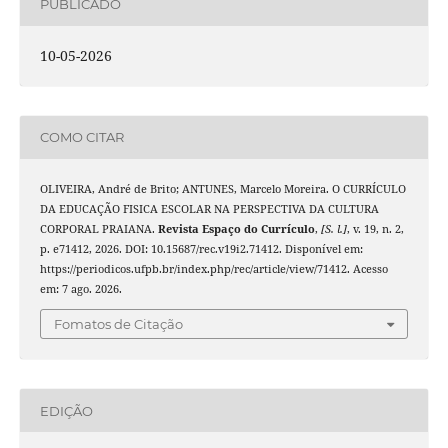
PUBLICADO
10-05-2026
COMO CITAR
OLIVEIRA, André de Brito; ANTUNES, Marcelo Moreira. O CURRÍCULO
DA EDUCAÇÃO FISICA ESCOLAR NA PERSPECTIVA DA CULTURA
CORPORAL PRAIANA.
Revista Espaço do Currículo
,
[S. l.]
, v. 19, n. 2,
p. e71412, 2026. DOI: 10.15687/rec.v19i2.71412. Disponível em:
https://periodicos.ufpb.br/index.php/rec/article/view/71412. Acesso
em: 7 ago. 2026.
Fomatos de Citação
EDIÇÃO