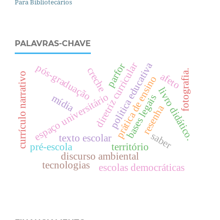
Para Bibliotecários
PALAVRAS-CHAVE
política educativa
diretriz curricular
parfor
pós-graduação
creche
fotografia.
currículo narrativo
afeto
prática de ensino
livro didático.
espaço universitário
mídia
bases legais
resenha
saber
texto escolar
pré-escola
território
discurso ambiental
tecnologias
escolas democráticas