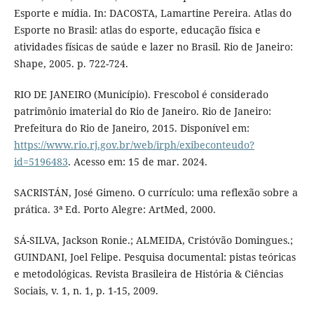
Esporte e mídia. In: DACOSTA, Lamartine Pereira. Atlas do
Esporte no Brasil: atlas do esporte, educação física e
atividades físicas de saúde e lazer no Brasil. Rio de Janeiro:
Shape, 2005. p. 722-724.
RIO DE JANEIRO (Município). Frescobol é considerado
patrimônio imaterial do Rio de Janeiro. Rio de Janeiro:
Prefeitura do Rio de Janeiro, 2015. Disponível em:
https://www.rio.rj.gov.br/web/irph/exibeconteudo?
id=5196483
. Acesso em: 15 de mar. 2024.
SACRISTÁN, José Gimeno. O currículo: uma reflexão sobre a
prática. 3ª Ed. Porto Alegre: ArtMed, 2000.
SÁ-SILVA, Jackson Ronie.; ALMEIDA, Cristóvão Domingues.;
GUINDANI, Joel Felipe. Pesquisa documental: pistas teóricas
e metodológicas. Revista Brasileira de História & Ciências
Sociais, v. 1, n. 1, p. 1-15, 2009.