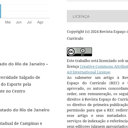
LICENÇA
Copyright (c) 2024 Revista Espaço 
Currículo
Este trabalho está licenciado sob 
ado do Rio de Janeiro –
licença
Creative Commons Attribu
4.0 International License
.
iversidade Salgado de
Ao submeter um artigo à Rev
Espaço do Currículo (REC) e t
 do Esporte pela
aprovado, os autores concorda
nte no Centro
ceder, sem remuneração, os segui
direitos à Revista Espaço do Currí
os direitos de primeira publicaçã
stado do Rio de Janeiro
permissão para que a REC redistr
esse artigo e seus metadados
serviços de indexação e referênci
stadual de Campinas e
seus editores julguem apropriados