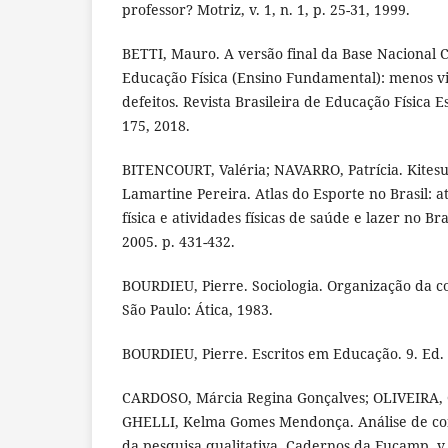
professor? Motriz, v. 1, n. 1, p. 25-31, 1999.
BETTI, Mauro. A versão final da Base Nacional
Educação Física (Ensino Fundamental): menos v
defeitos. Revista Brasileira de Educação Física Esc
175, 2018.
BITENCOURT, Valéria; NAVARRO, Patrícia. Kitesu
Lamartine Pereira. Atlas do Esporte no Brasil: a
física e atividades físicas de saúde e lazer no Bra
2005. p. 431-432.
BOURDIEU, Pierre. Sociologia. Organização da co
São Paulo: Ática, 1983.
BOURDIEU, Pierre. Escritos em Educação. 9. Ed. P
CARDOSO, Márcia Regina Gonçalves; OLIVEIRA,
GHELLI, Kelma Gomes Mendonça. Análise de co
da pesquisa qualitativa. Cadernos da Fucamp, v. 