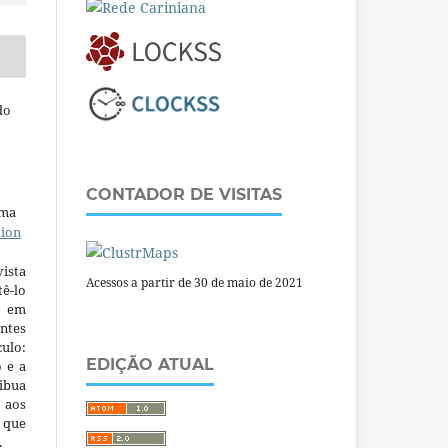
do
CONTADOR DE VISITAS
uma
tion
ista
Acessos a partir de 30 de maio de 2021
ê-lo
m em
ntes
culo:
EDIÇÃO ATUAL
o e a
ibua
 aos
a que
.