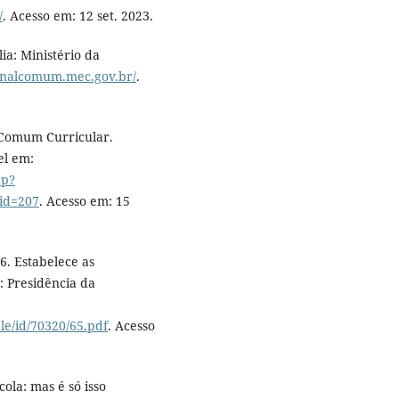
/
. Acesso em: 12 set. 2023.
ia: Ministério da
ionalcomum.mec.gov.br/
.
 Comum Curricular.
el em:
hp?
id=207
. Acesso em: 15
6. Estabelece as
a: Presidência da
le/id/70320/65.pdf
. Acesso
ola: mas é só isso