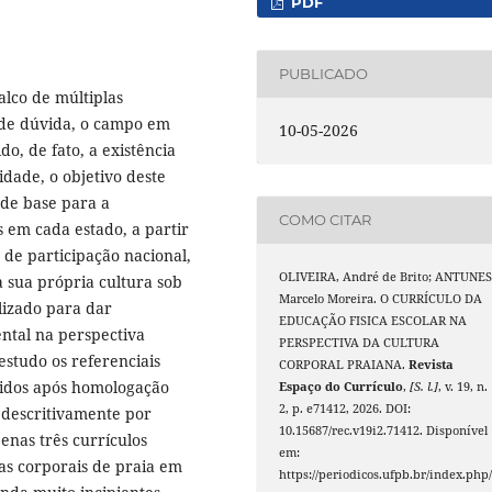
PDF
PUBLICADO
alco de múltiplas
 de dúvida, o campo em
10-05-2026
o, de fato, a existência
dade, o objetivo deste
 de base para a
COMO CITAR
s em cada estado, a partir
 de participação nacional,
OLIVEIRA, André de Brito; ANTUNES
 sua própria cultura sob
Marcelo Moreira. O CURRÍCULO DA
lizado para dar
EDUCAÇÃO FISICA ESCOLAR NA
ental na perspectiva
PERSPECTIVA DA CULTURA
estudo os referenciais
CORPORAL PRAIANA.
Revista
lvidos após homologação
Espaço do Currículo
,
[S. l.]
, v. 19, n.
2, p. e71412, 2026. DOI:
 descritivamente por
10.15687/rec.v19i2.71412. Disponível
nas três currículos
em:
as corporais de praia em
https://periodicos.ufpb.br/index.php/