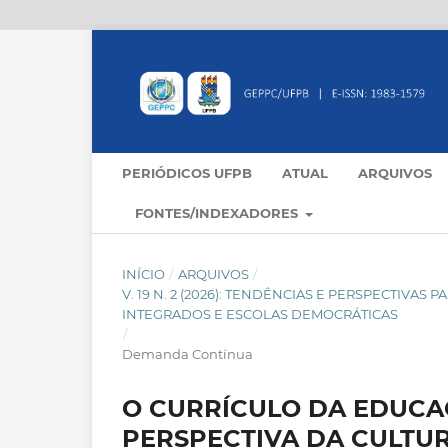
PERIÓDICOS UFPB
ATUAL
ARQUIVOS
FONTES/INDEXADORES
INÍCIO
/
ARQUIVOS
/
V. 19 N. 2 (2026): TENDÊNCIAS E PERSPECTIVA
INTEGRADOS E ESCOLAS DEMOCRÁTICAS
/
Demanda Contínua
O CURRÍCULO DA EDUCA
PERSPECTIVA DA CULTU