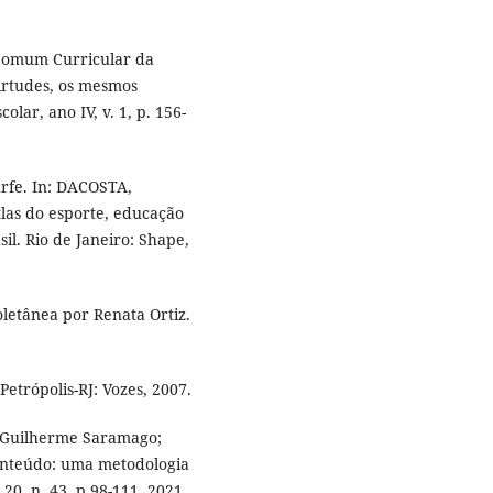
 Comum Curricular da
irtudes, os mesmos
olar, ano IV, v. 1, p. 156-
rfe. In: DACOSTA,
tlas do esporte, educação
sil. Rio de Janeiro: Shape,
letânea por Renata Ortiz.
etrópolis-RJ: Vozes, 2007.
 Guilherme Saramago;
nteúdo: uma metodologia
20, n. 43, p.98-111, 2021.