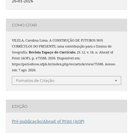
26-01-2026
COMO CITAR
VILELA, Carolina Lima. A CONSTRUÇÃO DE FUTUROS NOS
CURRÍCULOS DO PRESENTE: uma contribuição para o Ensino de
Geografia.
Revista Espaço do Currículo
,
[S. l.]
, v. 16, n. Ahead of
Print (AOP), p. e75588, 2026. Disponível em:
https://periodicos.ufpb.br/index.php/rec/article/view/75588. Acesso
em: 7 ago. 2026.
Fomatos de Citação
EDIÇÃO
Pré-publicação/Ahead of Print (AOP)