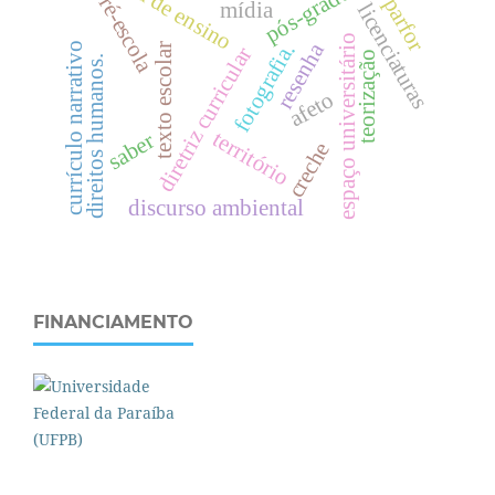
prática de ensino
pós-graduação
pré-escola
parfor
mídia
licenciaturas
espaço universitário
resenha
fotografia.
currículo narrativo
texto escolar
diretriz curricular
teorização
.
afeto
território
saber
creche
d
i
r
e
i
t
o
s
h
u
m
a
n
o
s
discurso ambiental
FINANCIAMENTO