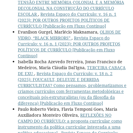
TENSÃO ENTRE MEMÓRIA COLONIAL E A MEMÓRIA
DECOLONIAL NA CONSTRUÇÃO DO CURRÍCULO
ESCOLAR
,
Revista Espaço do Currículo: v. 16 n. 1
(2023): POR OUTROS PROJETOS POLÍTICOS DE
CURRÍCULO [Publicação em Fluxo Contínuo]
Evanilson Gurgel, Marlécio Maknamara,
OLHOS DE
VIDRO, “BLACK MIRRORS”
,
Revista Espaço do
Currículo: v. 16 n. 1 (2023): POR OUTROS PROJETOS
POLÍTICOS DE CURRÍCULO [Publicação em Fluxo
Contínuo]
Isabella Rocha Azevedo Ferreira, Jonas Francisco de
Medeiros, Maria Cláudia Dal'Igna,
TERCEIRA CABAÇA
DE EXU
,
Revista Espaço do Currículo: v. 18 n. 2
(2025): FOUCAULT, DELEUZE E DERRIDA
CURRICULISTAS? Como pensamos, problematizamos e
criamos currículos com ferramentas metodológicas e
conceituais pós-estruturalistas (ou da filosofia da
diferença) [Publicação em Fluxo Contínuo]
Paulo Roberto Vieira, Flavia Temponi Goes, Maria
Auxiliadora Monteiro Oliveira,
REFLEXÕES NO
CAMPO DO CURRÍCULO: a proposta curricular como
instrumento da política curricular integrada a uma
política educacional
,
Revista Espaço do Currículo: