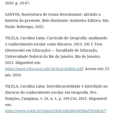
2010. p. 29-67.
SANTOS, Boaventura de Souza Descolonizar: abrindo a
história do presente. Belo Horizonte: Autêntica Editora; São
Paulo: Boitempo, 2022.
VILELA, Carolina Lima. Currículo de Geografia: analisando
o conhecimento escolar como discurso. 2013. 201 f. Tese
(Doutorado em Educação) — Faculdade de Educação,
Universidade Federal do Rio de Janeiro, Rio de Janeiro,
2013. Disponível em:
https://ppge.educacao.ufrj.br/tcarolvilela.pdf
. Acesso em: 23
jan. 2026.
VILELA, Carolina Lima. Interdiscursividade e interdição no
discurso do conhecimento escolar em Geografia. Pro-
Posições, Campinas, v. 26, n. 1, p. 199-216, 2015. Disponível
em:
https://www.scielo.br/j/pp/a/SX9CntRGBKSjZNbpFH36Rrh/?