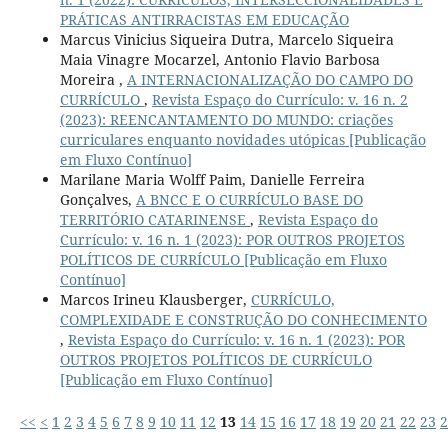
PRÁTICAS ANTIRRACISTAS EM EDUCAÇÃO
Marcus Vinicius Siqueira Dutra, Marcelo Siqueira
Maia Vinagre Mocarzel, Antonio Flavio Barbosa
Moreira ,
A INTERNACIONALIZAÇÃO DO CAMPO DO
CURRÍCULO
,
Revista Espaço do Currículo: v. 16 n. 2
(2023): REENCANTAMENTO DO MUNDO: criações
curriculares enquanto novidades utópicas [Publicação
em Fluxo Contínuo]
Marilane Maria Wolff Paim, Danielle Ferreira
Gonçalves,
A BNCC E O CURRÍCULO BASE DO
TERRITÓRIO CATARINENSE
,
Revista Espaço do
Currículo: v. 16 n. 1 (2023): POR OUTROS PROJETOS
POLÍTICOS DE CURRÍCULO [Publicação em Fluxo
Contínuo]
Marcos Irineu Klausberger,
CURRÍCULO,
COMPLEXIDADE E CONSTRUÇÃO DO CONHECIMENTO
,
Revista Espaço do Currículo: v. 16 n. 1 (2023): POR
OUTROS PROJETOS POLÍTICOS DE CURRÍCULO
[Publicação em Fluxo Contínuo]
<<
<
1
2
3
4
5
6
7
8
9
10
11
12
13
14
15
16
17
18
19
20
21
22
23
2