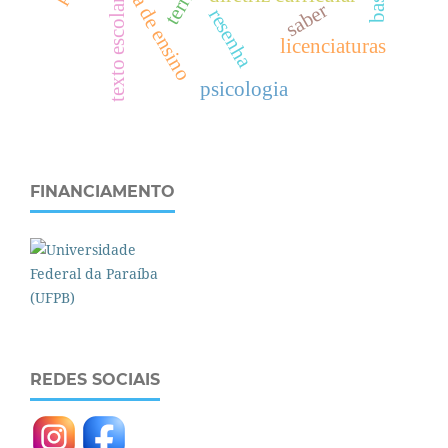
prática de ensino
texto escolar
saber
resenha
licenciaturas
psicologia
FINANCIAMENTO
REDES SOCIAIS