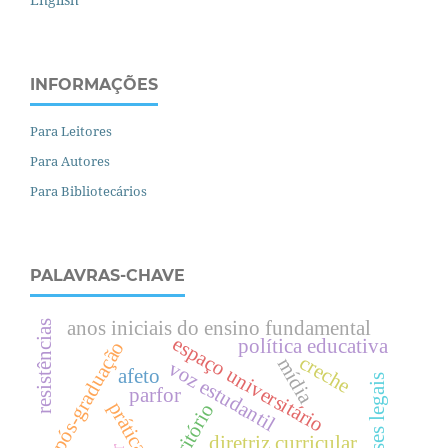
INFORMAÇÕES
Para Leitores
Para Autores
Para Bibliotecários
PALAVRAS-CHAVE
anos iniciais do ensino fundamental
resistências
espaço universitário
política educativa
pós-graduação
creche
mídia
voz estudantil
afeto
bases legais
parfor
território
diretriz curricular