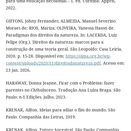
para uma educação decolonial – 1. ed. Curitiba: Appris,
2022.
GIFFONI, Johny Fernandes; ALMEIDA, Manuel Severino
Moraes de; RIOS, Mariza; OLIVEIRA, Vanessa Hason de.
Paradigmas dos direitos da natureza. In: LACERDA, Luiz
Felipe (Org.). Direitos da natureza: marcos para a
construção de uma teoria geral. São Leopoldo: Casa Leiria,
2020. p. 15-28. Disponível em:
https://olma.org.br/wp-
content/uploads/2020/11/direitosdanatureza.pdf
. Acesso em:
23 jan. 2026.
HARAWAY, Donna Jeanne. Ficar com o Problema: fazer
parentes no Chthuluceno. Tradução Ana Luiza Braga. São
Paulo: n-1 Edições. julho, 2023.
KRENAK, Ailton. Ideias para adiar o fim do mundo. São
Paulo: Companhia das Letras, 2019.
KRENAK. Ailton. Futuro Ancestral. São Paulo: Companhia