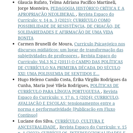
Glaucia Rufato, Telma Adriana Pacífico Martineli,
Jorge Monteiro,
PEDAGOGIA HISTÓRICO CRÍTICA E A
APROPRIAÇÃO NEOLIBERAL
,
Revista Espaço do
Currículo: v. 14 n. 3 (2021): CURRÍCULO COMO
POSSIBILIDADE DE RESISTÊNCIA, DE CRIAÇÃO, DE
SOLIDARIEDADES E AFIRMAÇÃO DE UMA VIDA
BONITA
Carmen Brunelli de Moura,
Currículo Psicagógico nos
discursos midiáticos: um lugar de transformação das
subjetividades de professores
,
Revista Espaço do
Currículo: Vol.3 N.2 (2011) O CAMPO DAS POLÍTICAS
DE CURRÍCULO NA PRIMEIRA DÉCADA DO SÉCULO
XXI: UMA POLISSEMIA DE SENTIDOS E...
Hugo Heleno Camilo Costa, Érika Virgílio Rodrigues da
Cunha, Maria José Vilela Rodrigues,
POLÍTICAS DE
CURRÍCULO PARA LÍNGUA PORTUGUESA
,
Revista
Espaço do Currículo: v. 17 n. 1 (2024): CURRICULO,
AVALIAÇÃO E ESCOLAS: tensionamentos entre a
norma e performatividade [Publicação em Fluxo
Contínuo]
Luciane dos Silva,
CURRÍCULO, CULTURA E
ANCESTRALIDADE
,
Revista Espaço do Currículo: v. 15
n. 1 (2022): CURRÍCULOS, INTERSECCIONALIDADES E