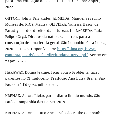
para uma educação decolonial – 1. ed. Curitiba: Appris,
2022.
GIFFONI, Johny Fernandes; ALMEIDA, Manuel Severino
Moraes de; RIOS, Mariza; OLIVEIRA, Vanessa Hason de.
Paradigmas dos direitos da natureza. In: LACERDA, Luiz
Felipe (Org.). Direitos da natureza: marcos para a
construção de uma teoria geral. São Leopoldo: Casa Leiria,
2020. p. 15-28. Disponível em:
https://olma.org.br/wp-
content/uploads/2020/11/direitosdanatureza.pdf
. Acesso em:
23 jan. 2026.
HARAWAY, Donna Jeanne. Ficar com o Problema: fazer
parentes no Chthuluceno. Tradução Ana Luiza Braga. São
Paulo: n-1 Edições. julho, 2023.
KRENAK, Ailton. Ideias para adiar o fim do mundo. São
Paulo: Companhia das Letras, 2019.
KRENAK. Ailton. Futuro Ancestral. São Paulo: Companhia