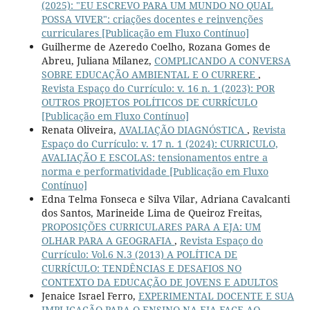
(2025): "EU ESCREVO PARA UM MUNDO NO QUAL
POSSA VIVER": criações docentes e reinvenções
curriculares [Publicação em Fluxo Contínuo]
Guilherme de Azeredo Coelho, Rozana Gomes de
Abreu, Juliana Milanez,
COMPLICANDO A CONVERSA
SOBRE EDUCAÇÃO AMBIENTAL E O CURRERE
,
Revista Espaço do Currículo: v. 16 n. 1 (2023): POR
OUTROS PROJETOS POLÍTICOS DE CURRÍCULO
[Publicação em Fluxo Contínuo]
Renata Oliveira,
AVALIAÇÃO DIAGNÓSTICA
,
Revista
Espaço do Currículo: v. 17 n. 1 (2024): CURRICULO,
AVALIAÇÃO E ESCOLAS: tensionamentos entre a
norma e performatividade [Publicação em Fluxo
Contínuo]
Edna Telma Fonseca e Silva Vilar, Adriana Cavalcanti
dos Santos, Marineide Lima de Queiroz Freitas,
PROPOSIÇÕES CURRICULARES PARA A EJA: UM
OLHAR PARA A GEOGRAFIA
,
Revista Espaço do
Currículo: Vol.6 N.3 (2013) A POLÍTICA DE
CURRÍCULO: TENDÊNCIAS E DESAFIOS NO
CONTEXTO DA EDUCAÇÃO DE JOVENS E ADULTOS
Jenaice Israel Ferro,
EXPERIMENTAL DOCENTE E SUA
IMPLICAÇÃO PARA O ENSINO NA EJA FACE AO