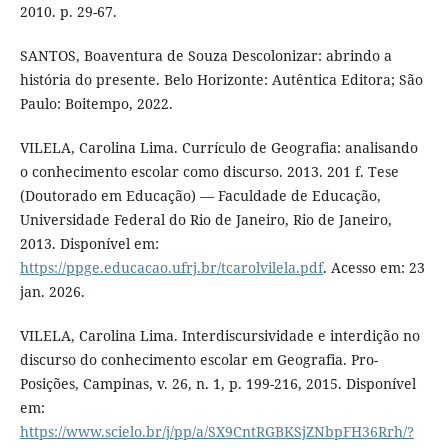
2010. p. 29-67.
SANTOS, Boaventura de Souza Descolonizar: abrindo a
história do presente. Belo Horizonte: Autêntica Editora; São
Paulo: Boitempo, 2022.
VILELA, Carolina Lima. Currículo de Geografia: analisando
o conhecimento escolar como discurso. 2013. 201 f. Tese
(Doutorado em Educação) — Faculdade de Educação,
Universidade Federal do Rio de Janeiro, Rio de Janeiro,
2013. Disponível em:
https://ppge.educacao.ufrj.br/tcarolvilela.pdf
. Acesso em: 23
jan. 2026.
VILELA, Carolina Lima. Interdiscursividade e interdição no
discurso do conhecimento escolar em Geografia. Pro-
Posições, Campinas, v. 26, n. 1, p. 199-216, 2015. Disponível
em:
https://www.scielo.br/j/pp/a/SX9CntRGBKSjZNbpFH36Rrh/?