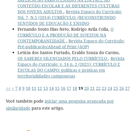
CONTEÚDO ESCOLAR E AS DIFERENTES CULTURAS
DOS JOVENS ADULTOS
,
Revista Espaço do Currículo:
Vol. 7, N.1 (2014) CURRÍCULO: (RE)CONSTRUINDO
SENTIDOS DE EDUCAÇÃO E ENSINO
Fernando Souto Dias Neto, Rodrigo Avila Colla,
O
CURRÍCULO E A PRODUÇÃO DE SUJEITOS NA
CONTEMPORANEIDADE
,
Revista Espaço do Currículo:
Pré-publicação/Ahead of Print (AOP)
Letícia dos Santos Furtado, Eraldo Souza do Carmo,
OS SABERES SILENCIADOS PELO CURRÍCULO
,
Revista
Espaço do Currículo: v. 14 n. 2 (2021): CURRÍCULO E
ESCOLAS DO CAMPO: políticas e práticas em
territorialidades camponesas
<<
<
7
8
9
10
11
12
13
14
15
16
17
18
19
20
21
22
23
24
25
26
27
Você também pode
iniciar uma pesquisa avançada por
similaridade
para este artigo.