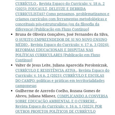
CURRÍCULO
,
Revista Espaço do Currículo: v. 18 n. 2
(2025): FOUCAULT, DELEUZE E DERRIDA
CURRICULISTAS? Como pensamos, problematizamos e
criamos currículos com ferramentas metodológicas e
conceituais pós-estruturalistas (ou da filosofia da
diferença) [Publicação em Fluxo Contínuo]
Bruna de Oliveira Gonçalves, José Fernandes da Silva,
O SUJEITO EMPREENDEDOR DE SI NO NOVO ENSINO
MÉDIO
,
Revista Espaço do Currículo: v. 17 n. 3 (2024):
REFORMAS EDUCACIONAIS E DISPUTAS NAS
POLÍTICAS CURRICULARES [Publicação em Fluxo
Contínuo]
Valter de Jesus Leite, Juliana Aparecida Poroloniczak,
CURRÍCULO E RESISTÊNCIA ATIVA
,
Revista Espaço do
Currículo: v. 14 n. 2 (2021): CURRÍCULO E ESCOLAS
DO CAMPO: políticas e práticas em territorialidades
camponesas
Guilherme de Azeredo Coelho, Rozana Gomes de
Abreu, Juliana Milanez,
COMPLICANDO A CONVERSA
SOBRE EDUCAÇÃO AMBIENTAL E O CURRERE
,
Revista Espaço do Currículo: v. 16 n. 1 (2023): POR
OUTROS PROJETOS POLÍTICOS DE CURRÍCULO