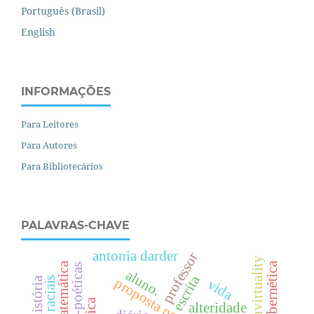
Português (Brasil)
English
INFORMAÇÕES
Para Leitores
Para Autores
Para Bibliotecários
PALAVRAS-CHAVE
antonia darder
professor
actuvirtuality
cibernética
aluno.
escrita
proposta pedagógica
vida
alteridade