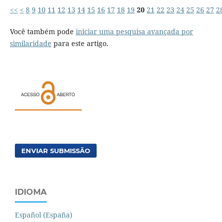
<<
<
8
9
10
11
12
13
14
15
16
17
18
19
20
21
22
23
24
25
26
27
2
Você também pode
iniciar uma pesquisa avançada por
similaridade
para este artigo.
ENVIAR SUBMISSÃO
IDIOMA
Español (España)