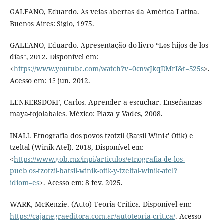
GALEANO, Eduardo. As veias abertas da América Latina.
Buenos Aires: Siglo, 1975.
GALEANO, Eduardo. Apresentação do livro “Los hijos de los
días”, 2012. Disponível em:
<
https://www.youtube.com/watch?v=0cnwJkqDMrI&t=525s
>.
Acesso em: 13 jun. 2012.
LENKERSDORF, Carlos. Aprender a escuchar. Enseñanzas
maya-tojolabales. México: Plaza y Vades, 2008.
INALI. Etnografia dos povos tzotzil (Batsil Winik' Otik) e
tzeltal (Winik Atel). 2018, Disponível em:
<
https://www.gob.mx/inpi/articulos/etnografia-de-los-
pueblos-tzotzil-batsil-winik-otik-y-tzeltal-winik-atel?
idiom=es
>. Acesso em: 8 fev. 2025.
WARK, McKenzie. (Auto) Teoria Crítica. Disponível em:
https://cajanegraeditora.com.ar/autoteoria-critica/
. Acesso