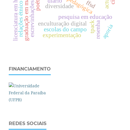
graduação em matemática
escrevinhações-poéticas
relações étnico raciais
licenciatura em história
poética
diário
ffsd
diversidade
pesquisa em educação
tpack
resenha
enculturação digital
aporia
escolas do campo
experimentação
FINANCIAMENTO
REDES SOCIAIS