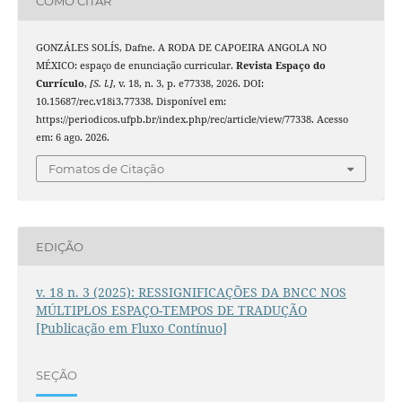
COMO CITAR
GONZÁLES SOLÍS, Dafne. A RODA DE CAPOEIRA ANGOLA NO
MÉXICO: espaço de enunciação curricular.
Revista Espaço do
Currículo
,
[S. l.]
, v. 18, n. 3, p. e77338, 2026. DOI:
10.15687/rec.v18i3.77338. Disponível em:
https://periodicos.ufpb.br/index.php/rec/article/view/77338. Acesso
em: 6 ago. 2026.
Fomatos de Citação
EDIÇÃO
v. 18 n. 3 (2025): RESSIGNIFICAÇÕES DA BNCC NOS
MÚLTIPLOS ESPAÇO-TEMPOS DE TRADUÇÃO
[Publicação em Fluxo Contínuo]
SEÇÃO