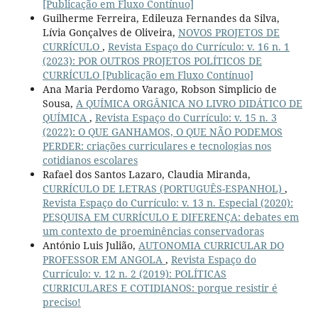
[Publicação em Fluxo Contínuo]
Guilherme Ferreira, Edileuza Fernandes da Silva,
Lívia Gonçalves de Oliveira,
NOVOS PROJETOS DE
CURRÍCULO
,
Revista Espaço do Currículo: v. 16 n. 1
(2023): POR OUTROS PROJETOS POLÍTICOS DE
CURRÍCULO [Publicação em Fluxo Contínuo]
Ana Maria Perdomo Varago, Robson Simplicio de
Sousa,
A QUÍMICA ORGÂNICA NO LIVRO DIDÁTICO DE
QUÍMICA
,
Revista Espaço do Currículo: v. 15 n. 3
(2022): O QUE GANHAMOS, O QUE NÃO PODEMOS
PERDER: criações curriculares e tecnologias nos
cotidianos escolares
Rafael dos Santos Lazaro, Claudia Miranda,
CURRÍCULO DE LETRAS (PORTUGUÊS-ESPANHOL)
,
Revista Espaço do Currículo: v. 13 n. Especial (2020):
PESQUISA EM CURRÍCULO E DIFERENÇA: debates em
um contexto de proeminências conservadoras
António Luis Julião,
AUTONOMIA CURRICULAR DO
PROFESSOR EM ANGOLA
,
Revista Espaço do
Currículo: v. 12 n. 2 (2019): POLÍTICAS
CURRICULARES E COTIDIANOS: porque resistir é
preciso!