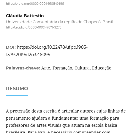
https://orcid.org/0000-0001-9108-0496
Cláudia Battestin
Universidade Comunitária da região de Chapecó, Brasil.
http://orcid.org/0000-0001-7871-9275
DOI:
https://doi.org/10.22478/ufpb.1983-
1579.2019v12n3.46095
Arte, Formação, Cultura, Educação
Palavras-chave:
RESUMO
A pretensão desta escrita é articular autores cujas linhas de
pensamento ajudem a fundamentar uma formação para
professores de artes visuais que atuam na escola básica
brasileira. Para isso, é necessário compreender com