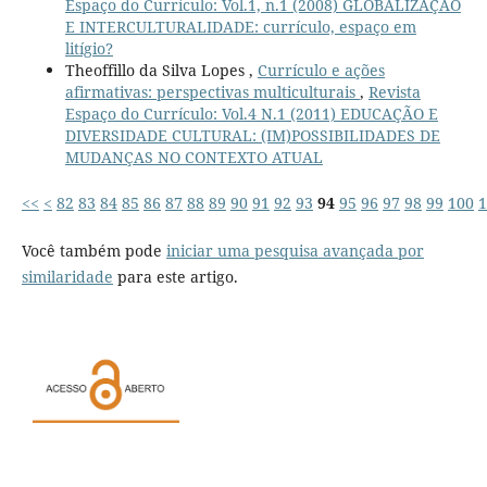
Espaço do Currículo: Vol.1, n.1 (2008) GLOBALIZAÇÃO
E INTERCULTURALIDADE: currículo, espaço em
litígio?
Theoffillo da Silva Lopes ,
Currículo e ações
afirmativas: perspectivas multiculturais
,
Revista
Espaço do Currículo: Vol.4 N.1 (2011) EDUCAÇÃO E
DIVERSIDADE CULTURAL: (IM)POSSIBILIDADES DE
MUDANÇAS NO CONTEXTO ATUAL
<<
<
82
83
84
85
86
87
88
89
90
91
92
93
94
95
96
97
98
99
100
1
Você também pode
iniciar uma pesquisa avançada por
similaridade
para este artigo.