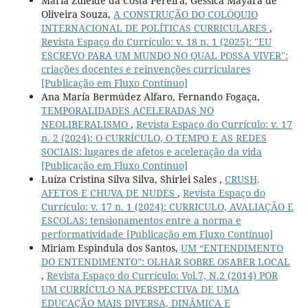
Maria Zuleide da Costa Pereira, Gessica Mayara de
Oliveira Souza,
A CONSTRUÇÃO DO COLÓQUIO
INTERNACIONAL DE POLÍTICAS CURRICULARES
,
Revista Espaço do Currículo: v. 18 n. 1 (2025): "EU
ESCREVO PARA UM MUNDO NO QUAL POSSA VIVER":
criações docentes e reinvenções curriculares
[Publicação em Fluxo Contínuo]
Ana María Bermúdez Alfaro, Fernando Fogaça,
TEMPORALIDADES ACELERADAS NO
NEOLIBERALISMO
,
Revista Espaço do Currículo: v. 17
n. 2 (2024): O CURRÍCULO, O TEMPO E AS REDES
SOCIAIS: lugares de afetos e aceleração da vida
[Publicação em Fluxo Contínuo]
Luíza Cristina Silva Silva, Shirlei Sales ,
CRUSH,
AFETOS E CHUVA DE NUDES
,
Revista Espaço do
Currículo: v. 17 n. 1 (2024): CURRICULO, AVALIAÇÃO E
ESCOLAS: tensionamentos entre a norma e
performatividade [Publicação em Fluxo Contínuo]
Miriam Espindula dos Santos,
UM “ENTENDIMENTO
DO ENTENDIMENTO”: OLHAR SOBRE OSABER LOCAL
,
Revista Espaço do Currículo: Vol.7, N.2 (2014) POR
UM CURRÍCULO NA PERSPECTIVA DE UMA
EDUCAÇÃO MAIS DIVERSA, DINÂMICA E