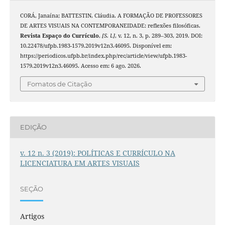
CORÁ, Janaína; BATTESTIN, Cláudia. A FORMAÇÃO DE PROFESSORES
DE ARTES VISUAIS NA CONTEMPORANEIDADE: reflexões filosóficas.
Revista Espaço do Currículo
,
[S. l.]
, v. 12, n. 3, p. 289–303, 2019. DOI:
10.22478/ufpb.1983-1579.2019v12n3.46095. Disponível em:
https://periodicos.ufpb.br/index.php/rec/article/view/ufpb.1983-
1579.2019v12n3.46095. Acesso em: 6 ago. 2026.
Fomatos de Citação
EDIÇÃO
v. 12 n. 3 (2019): POLÍTICAS E CURRÍCULO NA
LICENCIATURA EM ARTES VISUAIS
SEÇÃO
Artigos