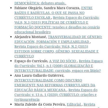
DEMOCRÁTICA: debates atuais..
Fabiane Olegário, Sandra Mara Corazza,
ENTRE
RAÍZES E RADÍCULAS. O QUE SE PASSA NO
CURRÍCULO ESCOLAR
,
Revista Espaço do Currículo:
Vol.8, N.3 (2015) POLÍTICAS DE CURRÍCULO E
FORMAÇÃO DOCENTE: tensões e desafios no cenário
educacional brasileiro
Alejandra Montané,
TRANSVERSALIDAD DE GÉNERO:
EDUCACIÓN, FORMACIÓN Y EMPLEABILIDAD
,
Revista Espaço do Currículo: Vol.8, N.2 (2015)
ESTUDOS SOBRE CORPO, GÊNERO, SEXUALIDADE E
CURRÍCULO
Espaço do Currículo,
A VOZ DO SÓCIO
,
Revista Espaço
do Currículo: Vol.1, n.1 (2008) GLOBALIZAÇÃO E
INTERCULTURALIDADE: currículo, espaço em litígio?
Ana Laura Gallardo Gutiérrez,
INTERCULTURALIDADE COMO DISCURSO
EMERGENTE NAS REFORMAS CURRICULARES DA
EDUCAÇÃO BÁSICA MEXICANA
,
Revista Espaço do
Currículo: v. 13 n. 1 (2020): CURRÍCULO: criações e
(re)insurgência
Maria Zuleide da Costa Pereira,
Editorial
,
Revista