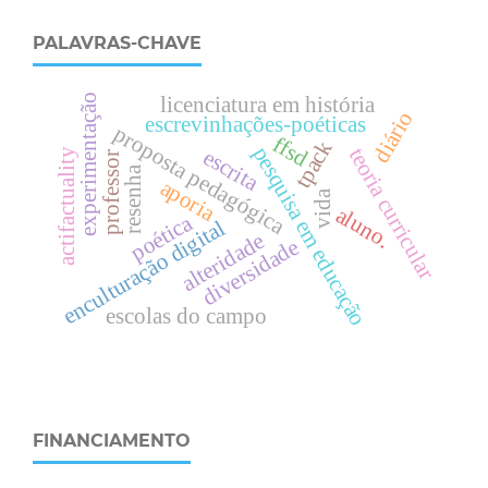
PALAVRAS-CHAVE
experimentação
licenciatura em história
diário
escrevinhações-poéticas
proposta pedagógica
ffsd
tpack
pesquisa em educação
teoria curricular
escrita
actifactuality
professor
resenha
aporia
vida
aluno.
poética
enculturação digital
alteridade
diversidade
escolas do campo
FINANCIAMENTO