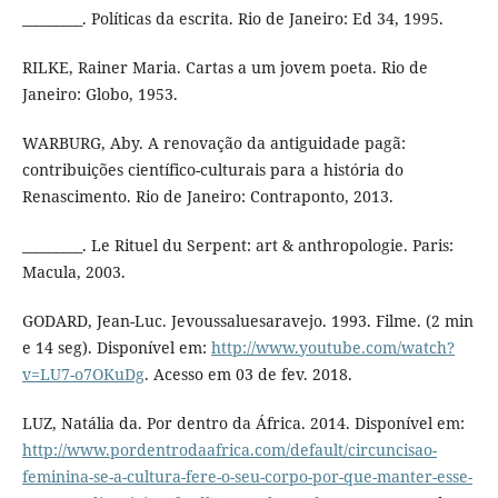
_________. Políticas da escrita. Rio de Janeiro: Ed 34, 1995.
RILKE, Rainer Maria. Cartas a um jovem poeta. Rio de
Janeiro: Globo, 1953.
WARBURG, Aby. A renovação da antiguidade pagã:
contribuições científico-culturais para a história do
Renascimento. Rio de Janeiro: Contraponto, 2013.
_________. Le Rituel du Serpent: art & anthropologie. Paris:
Macula, 2003.
GODARD, Jean-Luc. Jevoussaluesaravejo. 1993. Filme. (2 min
e 14 seg). Disponível em:
http://www.youtube.com/watch?
v=LU7-o7OKuDg
. Acesso em 03 de fev. 2018.
LUZ, Natália da. Por dentro da África. 2014. Disponível em:
http://www.pordentrodaafrica.com/default/circuncisao-
feminina-se-a-cultura-fere-o-seu-corpo-por-que-manter-esse-