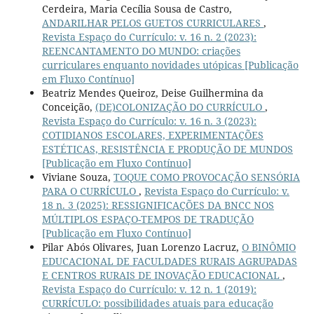
Cerdeira, Maria Cecília Sousa de Castro,
ANDARILHAR PELOS GUETOS CURRICULARES
,
Revista Espaço do Currículo: v. 16 n. 2 (2023):
REENCANTAMENTO DO MUNDO: criações
curriculares enquanto novidades utópicas [Publicação
em Fluxo Contínuo]
Beatriz Mendes Queiroz, Deise Guilhermina da
Conceição,
(DE)COLONIZAÇÃO DO CURRÍCULO
,
Revista Espaço do Currículo: v. 16 n. 3 (2023):
COTIDIANOS ESCOLARES, EXPERIMENTAÇÕES
ESTÉTICAS, RESISTÊNCIA E PRODUÇÃO DE MUNDOS
[Publicação em Fluxo Contínuo]
Viviane Souza,
TOQUE COMO PROVOCAÇÃO SENSÓRIA
PARA O CURRÍCULO
,
Revista Espaço do Currículo: v.
18 n. 3 (2025): RESSIGNIFICAÇÕES DA BNCC NOS
MÚLTIPLOS ESPAÇO-TEMPOS DE TRADUÇÃO
[Publicação em Fluxo Contínuo]
Pilar Abós Olivares, Juan Lorenzo Lacruz,
O BINÔMIO
EDUCACIONAL DE FACULDADES RURAIS AGRUPADAS
E CENTROS RURAIS DE INOVAÇÃO EDUCACIONAL
,
Revista Espaço do Currículo: v. 12 n. 1 (2019):
CURRÍCULO: possibilidades atuais para educação