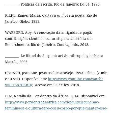
_________. Políticas da escrita. Rio de Janeiro: Ed 34, 1995.
RILKE, Rainer Maria. Cartas a um jovem poeta. Rio de
Janeiro: Globo, 1953.
WARBURG, Aby. A renovação da antiguidade pagã:
contribuições científico-culturais para a história do
Renascimento. Rio de Janeiro: Contraponto, 2013.
_________. Le Rituel du Serpent: art & anthropologie. Paris:
Macula, 2003.
GODARD, Jean-Luc. Jevoussaluesaravejo. 1993. Filme. (2 min
e 14 seg). Disponível em:
http://www.youtube.com/watch?
v=LU7-o7OKuDg
. Acesso em 03 de fev. 2018.
LUZ, Natália da. Por dentro da África. 2014. Disponível em:
http://www.pordentrodaafrica.com/default/circuncisao-
feminina-se-a-cultura-fere-o-seu-corpo-por-que-manter-esse-