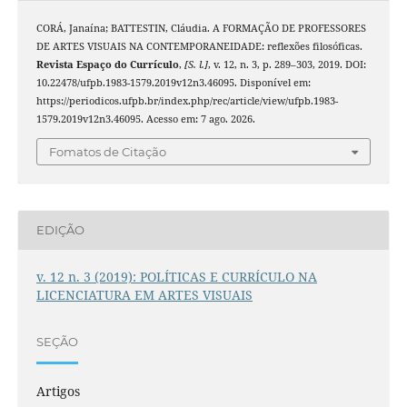
CORÁ, Janaína; BATTESTIN, Cláudia. A FORMAÇÃO DE PROFESSORES
DE ARTES VISUAIS NA CONTEMPORANEIDADE: reflexões filosóficas.
Revista Espaço do Currículo
,
[S. l.]
, v. 12, n. 3, p. 289–303, 2019. DOI:
10.22478/ufpb.1983-1579.2019v12n3.46095. Disponível em:
https://periodicos.ufpb.br/index.php/rec/article/view/ufpb.1983-
1579.2019v12n3.46095. Acesso em: 7 ago. 2026.
Fomatos de Citação
EDIÇÃO
v. 12 n. 3 (2019): POLÍTICAS E CURRÍCULO NA
LICENCIATURA EM ARTES VISUAIS
SEÇÃO
Artigos