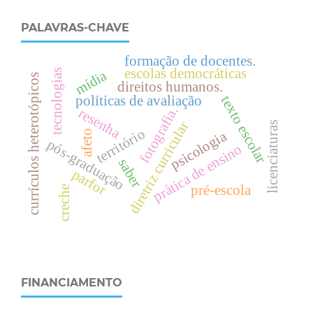
PALAVRAS-CHAVE
formação de docentes.
escolas democráticas
mídia
tecnologias
currículos heterotópicos
direitos humanos.
políticas de avaliação
texto escolar
fotografia.
resenha
diretriz curricular
licenciaturas
território
psicologia
afeto
pós-graduação
prática de ensino
saber
parfor
pré-escola
creche
FINANCIAMENTO