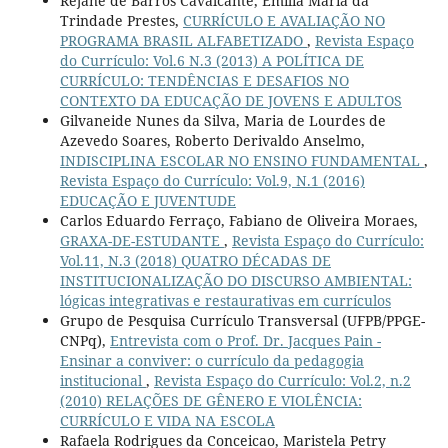
Rejane de Barros Cavalcante, Emília Maria da
Trindade Prestes,
CURRÍCULO E AVALIAÇÃO NO
PROGRAMA BRASIL ALFABETIZADO
,
Revista Espaço
do Currículo: Vol.6 N.3 (2013) A POLÍTICA DE
CURRÍCULO: TENDÊNCIAS E DESAFIOS NO
CONTEXTO DA EDUCAÇÃO DE JOVENS E ADULTOS
Gilvaneide Nunes da Silva, Maria de Lourdes de
Azevedo Soares, Roberto Derivaldo Anselmo,
INDISCIPLINA ESCOLAR NO ENSINO FUNDAMENTAL
,
Revista Espaço do Currículo: Vol.9, N.1 (2016)
EDUCAÇÃO E JUVENTUDE
Carlos Eduardo Ferraço, Fabiano de Oliveira Moraes,
GRAXA-DE-ESTUDANTE
,
Revista Espaço do Currículo:
Vol.11, N.3 (2018) QUATRO DÉCADAS DE
INSTITUCIONALIZAÇÃO DO DISCURSO AMBIENTAL:
lógicas integrativas e restaurativas em currículos
Grupo de Pesquisa Currículo Transversal (UFPB/PPGE-
CNPq),
Entrevista com o Prof. Dr. Jacques Pain -
Ensinar a conviver: o currículo da pedagogia
institucional
,
Revista Espaço do Currículo: Vol.2, n.2
(2010) RELAÇÕES DE GÊNERO E VIOLÊNCIA:
CURRÍCULO E VIDA NA ESCOLA
Rafaela Rodrigues da Conceicao, Maristela Petry