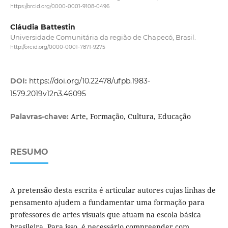
https://orcid.org/0000-0001-9108-0496
Cláudia Battestin
Universidade Comunitária da região de Chapecó, Brasil.
http://orcid.org/0000-0001-7871-9275
DOI:
https://doi.org/10.22478/ufpb.1983-
1579.2019v12n3.46095
Arte, Formação, Cultura, Educação
Palavras-chave:
RESUMO
A pretensão desta escrita é articular autores cujas linhas de
pensamento ajudem a fundamentar uma formação para
professores de artes visuais que atuam na escola básica
brasileira. Para isso, é necessário compreender com