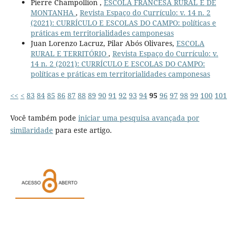
Pierre Champollion ,
ESCOLA FRANCESA RURAL E DE
MONTANHA
,
Revista Espaço do Currículo: v. 14 n. 2
(2021): CURRÍCULO E ESCOLAS DO CAMPO: políticas e
práticas em territorialidades camponesas
Juan Lorenzo Lacruz, Pilar Abós Olivares,
ESCOLA
RURAL E TERRITÓRIO
,
Revista Espaço do Currículo: v.
14 n. 2 (2021): CURRÍCULO E ESCOLAS DO CAMPO:
políticas e práticas em territorialidades camponesas
<<
<
83
84
85
86
87
88
89
90
91
92
93
94
95
96
97
98
99
100
101
Você também pode
iniciar uma pesquisa avançada por
similaridade
para este artigo.