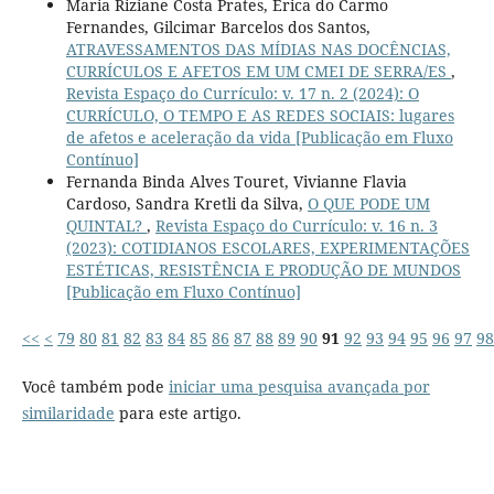
Maria Riziane Costa Prates, Érica do Carmo
Fernandes, Gilcimar Barcelos dos Santos,
ATRAVESSAMENTOS DAS MÍDIAS NAS DOCÊNCIAS,
CURRÍCULOS E AFETOS EM UM CMEI DE SERRA/ES
,
Revista Espaço do Currículo: v. 17 n. 2 (2024): O
CURRÍCULO, O TEMPO E AS REDES SOCIAIS: lugares
de afetos e aceleração da vida [Publicação em Fluxo
Contínuo]
Fernanda Binda Alves Touret, Vivianne Flavia
Cardoso, Sandra Kretli da Silva,
O QUE PODE UM
QUINTAL?
,
Revista Espaço do Currículo: v. 16 n. 3
(2023): COTIDIANOS ESCOLARES, EXPERIMENTAÇÕES
ESTÉTICAS, RESISTÊNCIA E PRODUÇÃO DE MUNDOS
[Publicação em Fluxo Contínuo]
<<
<
79
80
81
82
83
84
85
86
87
88
89
90
91
92
93
94
95
96
97
98
Você também pode
iniciar uma pesquisa avançada por
similaridade
para este artigo.