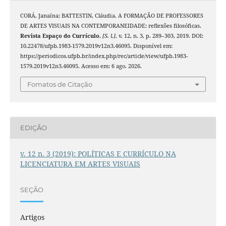
CORÁ, Janaína; BATTESTIN, Cláudia. A FORMAÇÃO DE PROFESSORES
DE ARTES VISUAIS NA CONTEMPORANEIDADE: reflexões filosóficas.
Revista Espaço do Currículo
,
[S. l.]
, v. 12, n. 3, p. 289–303, 2019. DOI:
10.22478/ufpb.1983-1579.2019v12n3.46095. Disponível em:
https://periodicos.ufpb.br/index.php/rec/article/view/ufpb.1983-
1579.2019v12n3.46095. Acesso em: 6 ago. 2026.
Fomatos de Citação
EDIÇÃO
v. 12 n. 3 (2019): POLÍTICAS E CURRÍCULO NA
LICENCIATURA EM ARTES VISUAIS
SEÇÃO
Artigos