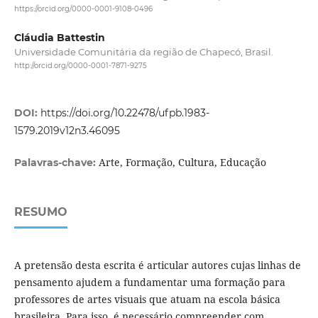
https://orcid.org/0000-0001-9108-0496
Cláudia Battestin
Universidade Comunitária da região de Chapecó, Brasil.
http://orcid.org/0000-0001-7871-9275
DOI:
https://doi.org/10.22478/ufpb.1983-
1579.2019v12n3.46095
Arte, Formação, Cultura, Educação
Palavras-chave:
RESUMO
A pretensão desta escrita é articular autores cujas linhas de
pensamento ajudem a fundamentar uma formação para
professores de artes visuais que atuam na escola básica
brasileira. Para isso, é necessário compreender com