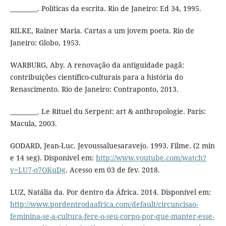
_________. Políticas da escrita. Rio de Janeiro: Ed 34, 1995.
RILKE, Rainer Maria. Cartas a um jovem poeta. Rio de
Janeiro: Globo, 1953.
WARBURG, Aby. A renovação da antiguidade pagã:
contribuições científico-culturais para a história do
Renascimento. Rio de Janeiro: Contraponto, 2013.
_________. Le Rituel du Serpent: art & anthropologie. Paris:
Macula, 2003.
GODARD, Jean-Luc. Jevoussaluesaravejo. 1993. Filme. (2 min
e 14 seg). Disponível em:
http://www.youtube.com/watch?
v=LU7-o7OKuDg
. Acesso em 03 de fev. 2018.
LUZ, Natália da. Por dentro da África. 2014. Disponível em:
http://www.pordentrodaafrica.com/default/circuncisao-
feminina-se-a-cultura-fere-o-seu-corpo-por-que-manter-esse-