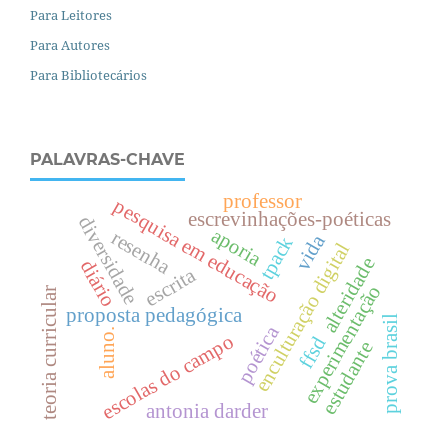
Para Leitores
Para Autores
Para Bibliotecários
PALAVRAS-CHAVE
professor
pesquisa em educação
escrevinhações-poéticas
diversidade
aporia
resenha
vida
tpack
enculturação digital
alteridade
diário
escrita
experimentação
teoria curricular
proposta pedagógica
prova brasil
poética
aluno.
escolas do campo
ffsd
estudante
antonia darder