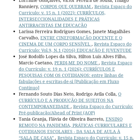
Lorraine Gonçalves, Victor Pereira de Sousa, Thiago
Ranniery,
CORPOS QUE QUEBRAM
,
Revista Espaço do
Currículo: v. 15 n. 1 (2022): CURRÍCULOS,
INTERSECCIONALIDADES E PRÁTICAS
ANTIRRACISTAS EM EDUCAÇÃO
Larissa Ferreira Rodrigues Gomes, Janete Magalhães
Carvalho,
ENTRE CINEFORMAÇÃO DOCENTE E O
CINEMA DE UM CORPO SENSÍVEL
,
Revista Espaço do
Currículo: Vol.9, N.1 (2016) EDUCAÇÃO E JUVENTUDE
José Rodolfo Lopes da Silva, Hilton Luis Alves Filho,
Marcio Caetano,
PERDI-ME DO NOME
,
Revista Espaço
do Currículo: v. 19 n. 1 (2026): CURRÍCULOS E
PESQUISAS COM OS COTIDIANOS: entre linhas de
fabulações e escritas-de-si [Publicação em Fluxo
Contínuo]
Fernando Souto Dias Neto, Rodrigo Avila Colla,
O
CURRÍCULO E A PRODUÇÃO DE SUJEITOS NA
CONTEMPORANEIDADE
,
Revista Espaço do Currículo:
Pré-publicação/Ahead of Print (AOP)
Tania Granja, Flávia de Oliveira Barreto,
ENSINO
REMOTO NA PANDEMIA, PRÁTICAS CURRICULARES E
COTIDIANOS ESCOLARES - DA SALA DE AULA À
“SALA DE CASA”
,
Revista Espaço do Currículo: v. 15 n.