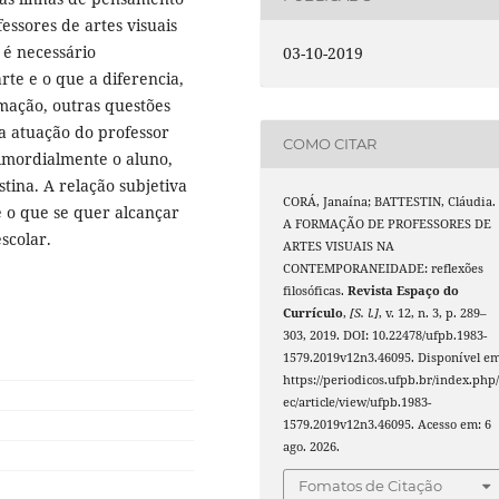
sores de artes visuais
 é necessário
03-10-2019
te e o que a diferencia,
rmação, outras questões
 a atuação do professor
COMO CITAR
imordialmente o aluno,
tina. A relação subjetiva
CORÁ, Janaína; BATTESTIN, Cláudia.
e o que se quer alcançar
A FORMAÇÃO DE PROFESSORES DE
scolar.
ARTES VISUAIS NA
CONTEMPORANEIDADE: reflexões
filosóficas.
Revista Espaço do
Currículo
,
[S. l.]
, v. 12, n. 3, p. 289–
303, 2019. DOI: 10.22478/ufpb.1983-
1579.2019v12n3.46095. Disponível em
https://periodicos.ufpb.br/index.php/
ec/article/view/ufpb.1983-
1579.2019v12n3.46095. Acesso em: 6
ago. 2026.
Fomatos de Citação