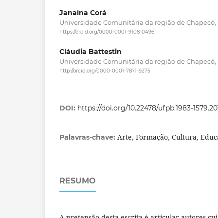
Janaína Corá
Universidade Comunitária da região de Chapecó, B
https://orcid.org/0000-0001-9108-0496
Cláudia Battestin
Universidade Comunitária da região de Chapecó, B
http://orcid.org/0000-0001-7871-9275
DOI:
https://doi.org/10.22478/ufpb.1983-1579.2
Arte, Formação, Cultura, Edu
Palavras-chave:
RESUMO
A pretensão desta escrita é articular autores c