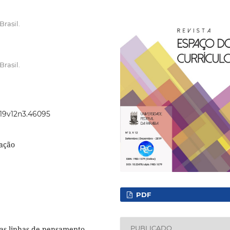
rasil.
rasil.
019v12n3.46095
cação
PDF
PUBLICADO
ujas linhas de pensamento