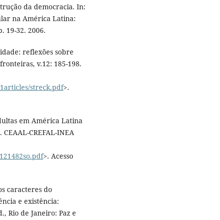
trução da democracia. In:
lar na América Latina:
. 19-32. 2006.
vidade: reflexões sobre
ronteiras, v.12: 185-198.
1articles/streck.pdf
>.
dultas em América Latina
XXI. CEAAL-CREFAL-INEA
/121482so.pdf
>. Acesso
s caracteres do
ência e existência:
d., Rio de Janeiro: Paz e