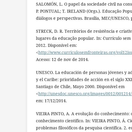
SALOMÓN, L. O papel da sociedade civil na cons
P. PONTUAL; T. IRELAND (Orgs.). Educação Popu
diálogos e perspectivas. Brasília, MEC/UNESCO, p
STRECK, D. R. Territórios de resistência e criati
lugares da educação popular. In: Currículo sem f
2012. Disponível em:
<
http://www.curriculosemfronteiras.org/vol12iss
Acesso: 12 de nov de 2014.
UNESCO. La educación de personas jóvenes y a
y el Caribe: prioridades de acción en el siglo 
Santiago de Chile, Mayo 2000. Disponível em
<
http://unesdoc.unesco.org/images/0012/001214
em: 17/12/2014.
VIEIRA PINTO, A. A evolução do conhecimento: o
conhecimento científico. In: VIEIRA PINTO, Á. Ci
problemas filosóficos da pesquisa científica. 2. e