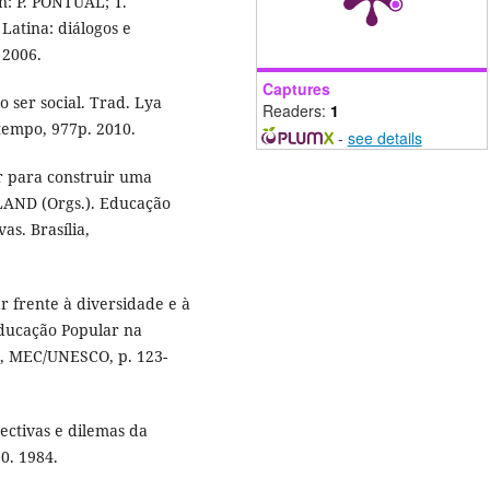
n: P. PONTUAL; T.
atina: diálogos e
 2006.
Captures
ser social. Trad. Lya
Readers:
1
tempo, 977p. 2010.
-
see details
r para construir uma
ELAND (Orgs.). Educação
as. Brasília,
 frente à diversidade e à
Educação Popular na
ia, MEC/UNESCO, p. 123-
pectivas e dilemas da
0. 1984.