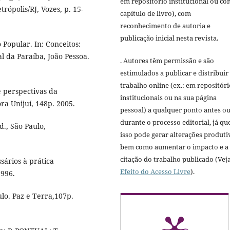
em repositório institucional ou c
trópolis/RJ, Vozes, p. 15-
capítulo de livro), com
reconhecimento de autoria e
publicação inicial nesta revista.
Popular. In: Conceitos:
l da Paraíba, João Pessoa.
. Autores têm permissão e são
estimulados a publicar e distribuir
trabalho online (ex.: em repositóri
e perspectivas da
institucionais ou na sua página
ra Unijuí, 148p. 2005.
pessoal) a qualquer ponto antes o
durante o processo editorial, já qu
d., São Paulo,
isso pode gerar alterações produti
bem como aumentar o impacto e a
citação do trabalho publicado (Vej
sários à prática
Efeito do Acesso Livre
).
1996.
ulo. Paz e Terra,107p.