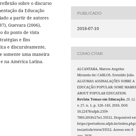
 reflexão sobre o discurso
amentação da Educação
PUBLICADO
iado a partir de autores
87), Guevara (2006),
2018-07-10
to do ponto de vista
tratégias e fins
rica e discursivamente,
COMO CITAR
ste somente uma maneira
 e na América Latina.
ALCANTARA, Marcos Angelus
Miranda de; CARLOS, Erenildo João.
ALGUMAS ASSINALAÇÕES SOBRE A
EDUCAÇÃO POPULAR: SOME MARK
ABOUT POPULAR EDUCATION.
Revista Temas em Educação
,
[S. l.]
,
v. 27, n. 1, p. 128–145, 2018. DOI:
10.22478/ufpb.2359-
7003.2018v27n1.33512. Disponível em
https://periodicos.ufpb.br/index.php/
teo/article/view/33512. Acesso em: 8
ago. 2026.