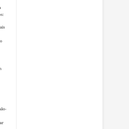
a
s:
ais
ho
m
não-
car