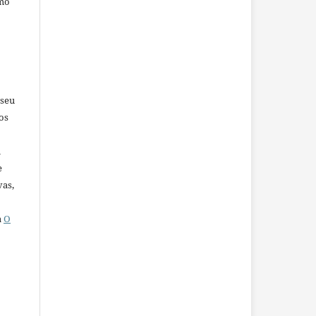
omo
 seu
os
u
e
vas,
a
O