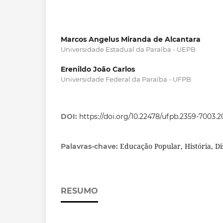
Marcos Angelus Miranda de Alcantara
Universidade Estadual da Paraíba - UEPB
Erenildo João Carlos
Universidade Federal da Paraíba - UFPB
DOI:
https://doi.org/10.22478/ufpb.2359-7003.2
Educação Popular, História, Di
Palavras-chave:
RESUMO