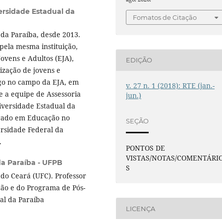
ersidade Estadual da
Fomatos de Citação
da Paraíba, desde 2013.
ela mesma instituição,
vens e Adultos (EJA),
EDIÇÃO
ização de jovens e
go no campo da EJA, em
v. 27 n. 1 (2018): RTE (jan.-
 a equipe de Assessoria
jun.)
iversidade Estadual da
orado em Educação no
SEÇÃO
rsidade Federal da
.
PONTOS DE
VISTAS/NOTAS/COMENTÁRI
da Paraíba - UFPB
S
do Ceará (UFC). Professor
o e do Programa de Pós-
al da Paraíba
LICENÇA