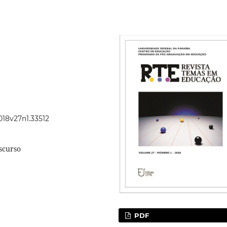
018v27n1.33512
scurso
PDF