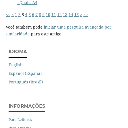
- Qualis A4
<<
<
1
2
3
4
5
6
7
8
9
10
11
12
13
14
15
>
>>
Você também pode
iniciar uma pesquisa avançada por
similaridade
para este artigo.
IDIOMA
English
Español (España)
Português (Brasil)
INFORMAÇÕES
Para Leitores
Para Autores