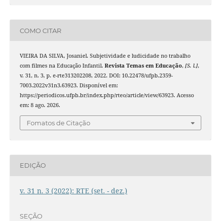
COMO CITAR
VIEIRA DA SILVA, Josaniel. Subjetividade e ludicidade no trabalho
com filmes na Educação Infantil.
Revista Temas em Educação
,
[S. l.]
,
v. 31, n. 3, p. e-rte313202208, 2022. DOI: 10.22478/ufpb.2359-
7003.2022v31n3.63923. Disponível em:
https://periodicos.ufpb.br/index.php/rteo/article/view/63923. Acesso
em: 8 ago. 2026.
Fomatos de Citação
EDIÇÃO
v. 31 n. 3 (2022): RTE (set. - dez.)
SEÇÃO