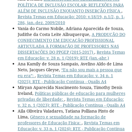
POLÍTICA DE INCLUSÃO ESCOLAR: REFLEXÕES PARA
ALÉM DE INCLUSÃO ENQUANTO INSERÇÃO FÍSICA
,
Revista Temas em Educação: 2010: v.18/19, n.1/2, p. 1-
286, jan.-dez. 2009/2010
Vania do Carmo Nobile, Adriana Aparecida de Souza,
Judithe da Costa Leite Albuquerque,
A PRODUÇÃO DO
CONHECIMENTO EM EDUCAÇÃO PROFISSIONAL
ARTICULADA À FORMAÇÃO DE PROFESSORES NAS
DISSERTAÇÕES DO PPGEP (2015-2017)
,
Revista Temas
em Educação: v. 28 n. 1 (2019): RTE (jan.-abr.)
Ana Kamily de Souza Sampaio, Avelino Aldo de Lima
Neto, Jacques Gleyse,
“Eu não sou mais a pessoa que
eu era”:
,
Revista Temas em Educação: v. 34 n. 1
(2025): RTE - Publicação Contínua - Qualis A4
Miryan Aparecida Nascimento Souza, Timothy Denis
Ireland,
Políticas públicas de educação para mulheres
privadas de liberdade:
,
Revista Temas em Educação:
v. 32 n. 1 (2023): RTE - Publicação Contínua - Qualis A4
Aila Oliveira Valadares, Tatiana Polliana Pinto de
Lima,
Gênero e sexualidade na formação de
professores de Educação Física:
,
Revista Temas em
Educação: v. 33 n. 1 (2024): RTE - Publicação Contínua