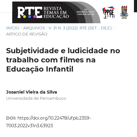
INÍCIO
/
ARQUIVOS
/
V. 31 N. 3 (2022): RTE (SET. - DEZ.)
/
ARTIGO DE REVISÃO
Subjetividade e ludicidade no
trabalho com filmes na
Educação Infantil
Josaniel Vieira da Silva
Universidade de Pernambuco
DOI:
https://doi.org/10.22478/ufpb.2359-
7003.2022v31n3.63923