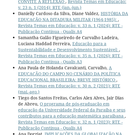
CONVITE À REFLEXÃO
,
Revista Temas em Educação:
v. 23 n. 1 (2014): RTE (jan.-jun.)
Danielly Cardoso da Silva, Diane Valdez,
HISTÓRIA DA
EDUCAÇÃO NA DITADURA MILITAR (1964-1985):
,
Revista Temas em Educação: v. 33 n. 1 (2024): RTE -
Publicação Contínua - Qualis A4
Samantha Galão Figueiredo de Carvalho Ladeira,
Luciana Haddad Ferreira,
Educação para a
Sustentabilidade e Desenvolvimento Sustentável:
,
Revista Temas em Educação: v. 35 n. 1 (2026): RTE -
Publicação Contínua - Qualis A3
Ana Paula de Holanda Cavalcanti, Carvalho,
A
EDUCAÇÃO DO CAMPO NO CENÁRIO DA POLÍTICA
EDUCACIONAL BRASILEIRA: BREVE HISTÓRICO
,
Revista Temas em Educação: v. 30 n. 2 (2021): RTE
(mai.-ago.)
Tiego dos Santos Freitas, Carlos Alex Alves, Jair Dias
de Abreu,
O programa de pós-graduação em
educação da Universidade Federal da Paraíba e seus
contributos para a educação matemática paraibana
,
Revista Temas em Educação: v. 32 n. 1 (2023): RTE -
Publicação Contínua - Qualis A4
Ana Dorziat,
IMPLICAÇÕES DA GLOBALIZAÇÃO NA