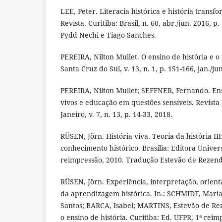
LEE, Peter. Literacia histórica e história trans
Revista. Curitiba: Brasil, n. 60, abr./jun. 2016, 
Pydd Nechi e Tiago Sanches.
PEREIRA, Nilton Mullet. O ensino de história e o
Santa Cruz do Sul, v. 13, n. 1, p. 151-166, jan./ju
PEREIRA, Nilton Mullet; SEFFNER, Fernando. Ens
vivos e educação em questões sensíveis. Revista 
Janeiro, v. 7, n. 13, p. 14-33, 2018.
RÜSEN, Jörn. História viva. Teoria da história II
conhecimento histórico. Brasília: Editora Univers
reimpressão, 2010. Tradução Estevão de Rezend
RÜSEN, Jörn. Experiência, interpretação, orient
da aprendizagem histórica. In.: SCHMIDT, Maria
Santos; BARCA, Isabel; MARTINS, Estevão de Rez
o ensino de história. Curitiba: Ed. UFPR, 1ª reim