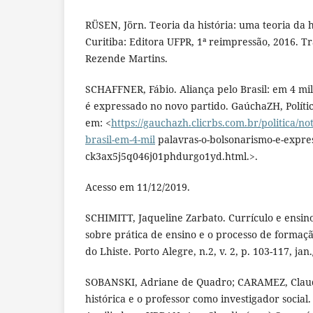
RÜSEN, Jörn. Teoria da história: uma teoria da h
Curitiba: Editora UFPR, 1ª reimpressão, 2016. 
Rezende Martins.
SCHAFFNER, Fábio. Aliança pelo Brasil: em 4 mil
é expressado no novo partido. GaúchaZH, Polític
em: <
https://gauchazh.clicrbs.com.br/politica/not
brasil-em-4-mil
palavras-o-bolsonarismo-e-expre
ck3ax5j5q046j01phdurgo1yd.html.>.
Acesso em 11/12/2019.
SCHIMITT, Jaqueline Zarbato. Currículo e ensino 
sobre prática de ensino e o processo de formaçã
do Lhiste. Porto Alegre, n.2, v. 2, p. 103-117, jan
SOBANSKI, Adriane de Quadro; CARAMEZ, Claud
histórica e o professor como investigador social