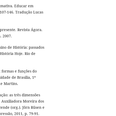
formativa. Educar em
p. 107-146. Tradução Lucas
 presente. Revista Ágora.
n. 2007.
ino de História: passados
História Hoje. Rio de
I: formas e funções do
idade de Brasília, 1ª
e Martins.
ação: as três dimensões
 Auxiliadora Moreira dos
ende (org.). Jörn Rüsen e
pressão, 2011, p. 79-91.