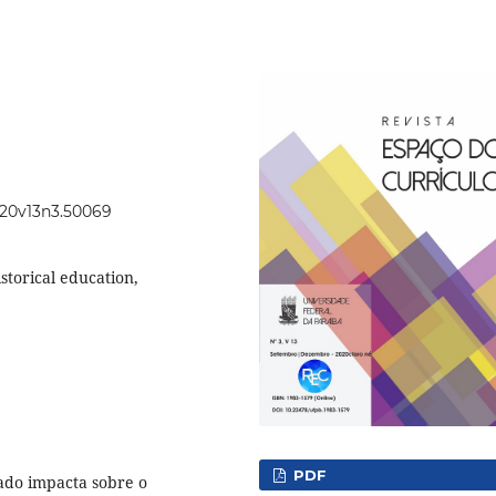
2020v13n3.50069
storical education,
PDF
do impacta sobre o