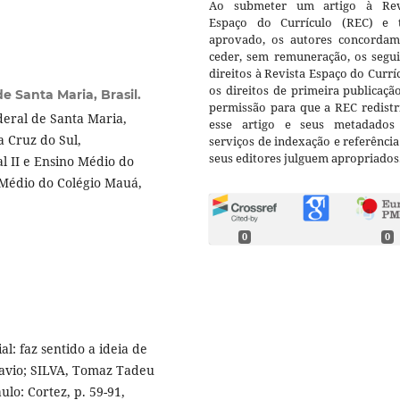
Ao submeter um artigo à Rev
Espaço do Currículo (REC) e t
aprovado, os autores concorda
ceder, sem remuneração, os segui
direitos à Revista Espaço do Currí
os direitos de primeira publicaçã
e Santa Maria, Brasil.
permissão para que a REC redistr
eral de Santa Maria,
esse artigo e seus metadados
a Cruz do Sul,
serviços de indexação e referênci
seus editores julguem apropriados
 II e Ensino Médio do
 Médio do Colégio Mauá,
0
0
l: faz sentido a ideia de
lavio; SILVA, Tomaz Tadeu
ulo: Cortez, p. 59-91,