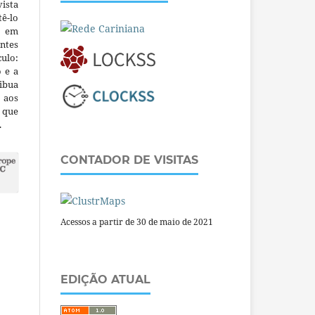
ista
ê-lo
m em
ntes
culo:
o e a
ibua
 aos
a que
.
CONTADOR DE VISITAS
Acessos a partir de 30 de maio de 2021
EDIÇÃO ATUAL