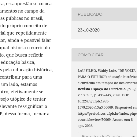
a, essa questão se coloca
camentos no campo da
PUBLICADO
as públicas no Brasil,
do próprio conceito de
23-10-2020
cial que repetidamente
sor, ainda é possível falar
 qual história o currículo
o, que busca refletir
COMO CITAR
 educação básica,
as pela educação histórica,
LAU FILHO, Waldy Luiz. “DE VOLTA
 contribuir para uma
PARA O FUTURO”: educação históric
e currículo em tempos de deslembrar
e um lado, estamos
Revista Espaço do Currículo
,
[S. l.]
,
utro, efetivamente se
v. 13, n. 3, p. 435–445, 2020. DOI:
sejo utópico de tentar
10.22478/ufpb.1983-
elevante ressignificar o
1579.2020v13n3.50069. Disponível em
E, dessa forma, tornar a
https://periodicos.ufpb.br/index.php/
ec/article/view/50069. Acesso em: 8
ago. 2026.
Fomatos de Citação