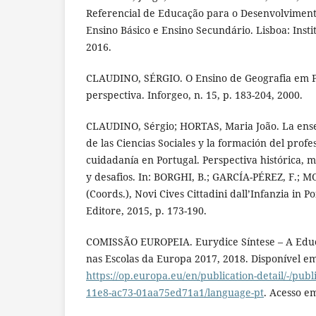
Referencial de Educação para o Desenvolviment
Ensino Básico e Ensino Secundário. Lisboa: Inst
2016.
CLAUDINO, SÉRGIO. O Ensino de Geografia em 
perspectiva. Inforgeo, n. 15, p. 183-204, 2000.
CLAUDINO, Sérgio; HORTAS, Maria João. La ense
de las Ciencias Sociales y la formación del prof
cuidadanía en Portugal. Perspectiva histórica, 
y desafios. In: BORGHI, B.; GARCÍA-PÉREZ, F.
(Coords.), Novi Cives Cittadini dall’Infanzia in P
Editore, 2015, p. 173-190.
COMISSÃO EUROPEIA. Eurydice Síntese – A Edu
nas Escolas da Europa 2017, 2018. Disponível e
https://op.europa.eu/en/publication-detail/-/publ
11e8-ac73-01aa75ed71a1/language-pt
. Acesso em