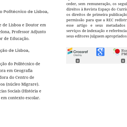
ceder, sem remuneração, os segui
direitos à Revista Espaço do Currí
 Politécnico de Lisboa,
os direitos de primeira publicaçã
permissão para que a REC redistr
 de Lisboa e Doutor em
esse artigo e seus metadados
serviços de indexação e referênci
lona, Professor Adjunto
seus editores julguem apropriados
ior de Educação.
ção de Lisboa,
0
0
ção do Politécnico de
tora em Geografia
dora do Centro de
boa (núcleo Migrare).
as Sociais (História e
 em contexto escolar.