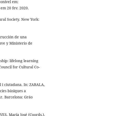
ponível em:
em 20 fev. 2020.
ural Society. New York:
rucción de una
uve y Ministerio de
hip: lifelong learning
ouncil for Cultural Co-
 i ciutadana. In: ZABALA,
cies bàsiques a
r. Barcelona: Gráo
ES, Maria José (Coords.).