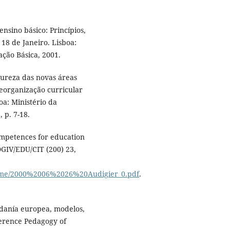
nsino básico: Princípios,
18 de Janeiro. Lisboa:
ção Básica, 2001.
tureza das novas áreas
Reorganização curricular
oa: Ministério da
 p. 7-18.
ompetences for education
DGIV/EDU/CIT (200) 23,
s/norme/2000%2006%2026%20Audigier_0.pdf
.
danía europea, modelos,
ference Pedagogy of