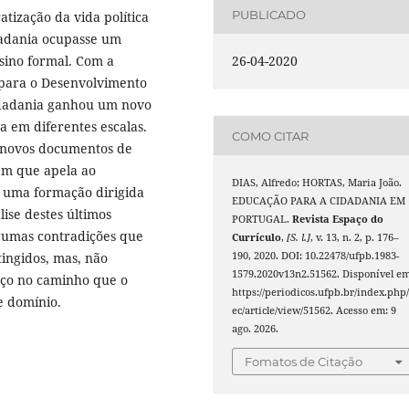
PUBLICADO
tização da vida política
dadania ocupasse um
sino formal. Com a
26-04-2020
 para o Desenvolvimento
cidadania ganhou um novo
 em diferentes escalas.
COMO CITAR
u novos documentos de
em que apela ao
DIAS, Alfredo; HORTAS, Maria João.
 uma formação dirigida
EDUCAÇÃO PARA A CIDADANIA EM
ise destes últimos
PORTUGAL.
Revista Espaço do
lgumas contradições que
Currículo
,
[S. l.]
, v. 13, n. 2, p. 176–
tingidos, mas, não
190, 2020. DOI: 10.22478/ufpb.1983-
1579.2020v13n2.51562. Disponível em
nço no caminho que o
https://periodicos.ufpb.br/index.php/
e domínio.
ec/article/view/51562. Acesso em: 9
ago. 2026.
Fomatos de Citação