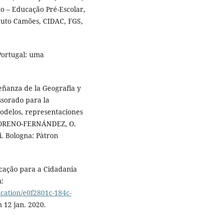
o – Educação Pré-Escolar,
ituto Camões, CIDAC, FGS,
Portugal: uma
ñanza de la Geografia y
essorado para la
modelos, representaciones
; MORENO-FERNÁNDEZ, O.
oi. Bologna: Pàtron
cação para a Cidadania
m:
ication/e0f2801c-184c-
 12 jan. 2020.