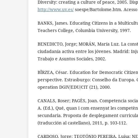
Diversity: creating a culture of peace, 2005. Dis
http://www.uv.es/
soespe/Bartolome.htm. Acesso 
BANKS, James. Educating Citizens in a Multicult
Teachers College, Columbia University, 1997.
BENEDICTO, Jorge; MORÁN, María Luz. La const
ciudadanía activa entre los jóvenes. Madrid: Inj
Trabajo e Asuntos Sociales, 2002.
BÏRZEA, César. Education for Democratic Citizens
perspective. Estrasburgo: Conselho da Europa. C
operation DGIV/EDU/CIT (21), 2000.
CANALS, Roser; PAGÈS, Joan. Competencia social
A. (Ed.), Qué, quan i com ensenyat les competèn
secundaria. Proposta de desplegament curricula
(traducción al castellano), 2011, p. 103-112.
CARDOSO, Jorge; TEOTÓNIO PEREIRA, Luísa; NEV