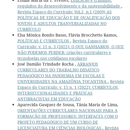
Emília Maria da T. Prestes,
Educação e trabalho:
requisitos do desenvolvimento e da sustentabilidade
,
Revista Espaço do Currículo: Vol.2, n.1 (2009) AS
POLÍTICAS DE EDUCAÇÃO E DE QUALIFICAÇÃO DOS
JOVENS E ADULTOS TRANVERSALIZADAS NO
CURRÍCULO
Elsa Mónica Bonito Basso, Flávia Brocchetto Ramos,
POLÍTICAS E CURRÍCULOS
,
Revista Espaço do
Currículo: v. 15 n. 3 (2022): O QUE GANHAMOS, O QUE
NÃO PODEMOS PERDER: criações curriculares e
tecnologias nos cotidianos escolares
José Damião Trindade Rocha ,
ARRANJOS
CURRICULARES DO TRABALHO DIDÁTICO
PEDAGÓGICO NA PANDEMIA EM ESCOLAS E
UNIVERSIDADES NA AMAZÔNIA TOCANTINA
,
Revista
Espaço do Currículo: v. 15 n. 1 (2022): CURRÍCULOS,
INTERSECCIONALIDADES E PRÁTICAS
ANTIRRACISTAS EM EDUCAÇÃO
Aparecida Gasquez de Sousa, Tânia Maria de Lima,
ORIENTAÇÕES CURRICULARES NACIONAIS PARA A
FORMAÇÃO DE PROFESSORES: INTERFACES COM O
PROJETO PEDAGÓGICO DE UM CURSO DE
LICENCIATURA EM CIÊNCIAS BIOLÓGICAS
,
Revista