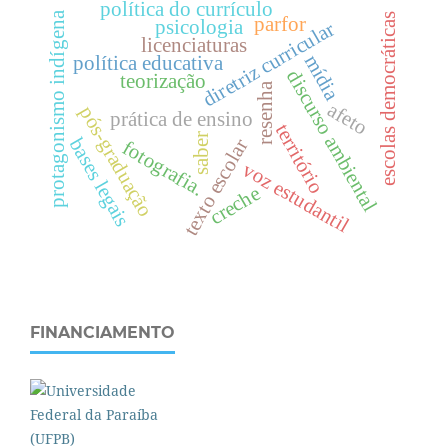
política do currículo
protagonismo indígena
escolas democráticas
parfor
psicologia
diretriz curricular
licenciaturas
mídia
política educativa
discurso ambiental
teorização
resenha
afeto
pós-graduação
prática de ensino
território
saber
bases legais
texto escolar
fotografia.
voz estudantil
creche
FINANCIAMENTO