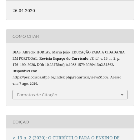
26-04-2020
COMO CITAR
DIAS, Alfredo; HORTAS, Maria João. EDUCAÇÃO PARA A CIDADANIA
EM PORTUGAL.
Revista Espaço do Currículo
,
[S. l.]
, v. 13, n. 2, p.
176–190, 2020. DOI: 10.22478/ufpb.1983-1579.2020v13n2.51562.
Disponível em:
https://periodicos.ufpb.br/index.php/rec/article/view/51562. Acesso
em: 7 ago. 2026.
Fomatos de Citação
EDIÇÃO
v. 13 n. 2 (2020): O CURRÍCULO PARA O ENSINO DE