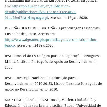
a Cidadania nas Escolas da Europa 2017, 2018. Disponível
em:
https://op.europa.eu/en/publication-
detail/-/publication/e0f2801c-184c-11e8-ac73-
01aa75ed71a1/language-pt
. Acesso em 12 jan. 2020.
DIREÇÃO GERAL DE EDUCAÇÃO. Aprendizagens essenciais.
Ensino básico, 2018. Acesso em:
https://www.dge.mec.pt/aprendizagens-essenciais-ensino-
basico
. Acesso em 24 fev. 2020.
IPAD. Uma Visão Estratégica para a Cooperação Portuguesa.
Lisboa: Instituto Português de Apoio ao Desenvolvimento,
2006.
IPAD. Estratégia Nacional de Educação para o
Desenvolvimento (2010-2015). Lisboa: Instituto Português de
Apoio ao Desenvolvimento, 2010.
MAIZTEGUI, Concha; EIZAGUIRRE, Marlen. Ciudadanía y
Educación: de la teoria a la práctica. Bilbao: Universidad de