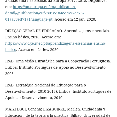
a Cidadania nas Escolas da Europa 2017, 2018. Disponível
em:
https://op.europa.eu/en/publication-
detail/-/publication/e0f2801c-184c-11e8-ac73-
01aa75ed71a1/language-pt
. Acesso em 12 jan. 2020.
DIREÇÃO GERAL DE EDUCAÇÃO. Aprendizagens essenciais.
Ensino básico, 2018. Acesso em:
https://www.dge.mec.pt/aprendizagens-essenciais-ensino-
basico
. Acesso em 24 fev. 2020.
IPAD. Uma Visão Estratégica para a Cooperação Portuguesa.
Lisboa: Instituto Português de Apoio ao Desenvolvimento,
2006.
IPAD. Estratégia Nacional de Educação para o
Desenvolvimento (2010-2015). Lisboa: Instituto Português de
Apoio ao Desenvolvimento, 2010.
MAIZTEGUI, Concha; EIZAGUIRRE, Marlen. Ciudadanía y
Educación: de la teoria a la práctica. Bilbao: Universidad de