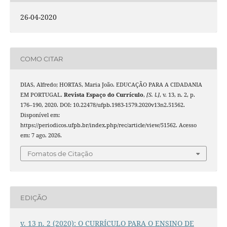
26-04-2020
COMO CITAR
DIAS, Alfredo; HORTAS, Maria João. EDUCAÇÃO PARA A CIDADANIA
EM PORTUGAL.
Revista Espaço do Currículo
,
[S. l.]
, v. 13, n. 2, p.
176–190, 2020. DOI: 10.22478/ufpb.1983-1579.2020v13n2.51562.
Disponível em:
https://periodicos.ufpb.br/index.php/rec/article/view/51562. Acesso
em: 7 ago. 2026.
Fomatos de Citação
EDIÇÃO
v. 13 n. 2 (2020): O CURRÍCULO PARA O ENSINO DE