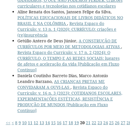
GANHAMOS, O QUE NÃO PODEMOS PERDER: criações
curriculares e tecnologias nos cotidianos escolares
Aline Renata dos Santos, Janssen Felipe da Silva,
POLÍTICAS EDUCACIONAIS DE LIVROS DIDÁTICOS NO
BRASIL E NA COLÔMBIA
,
Revista Espaço do
Currículo: v. 13 n. 1 (2020): CURRÍCULO: criações e
(re)insurgência
Getúlio Antero de Deus Júnior,
A CONSTRUÇÃO DE
CURRÍCULOS POR MEIO DE METODOLOGIAS ATIVAS
,
Revista Espaço do Currículo: v. 17 n. 2 (2024): O
CURRÍCULO, O TEMPO E AS REDES SOCIAIS: lugares
de afetos e aceleração da vida [Publicação em Fluxo
Contínuo]
Daniela Coutinho Barreto Dias, Marco Antonio
Leandro Barzano,
AS CRIANÇAS PRETAS ME
CONVIDARAM A OUVI-LAS
,
Revista Espaço do
Currículo: v. 16 n. 3 (2023): COTIDIANOS ESCOLARES,
EXPERIMENTAÇÕES ESTÉTICAS, RESISTÊNCIA E
PRODUÇÃO DE MUNDOS [Publicação em Fluxo
Contínuo]
<<
<
8
9
10
11
12
13
14
15
16
17
18
19
20
21
22
23
24
25
26
27
2