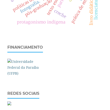
texto escolar
prática de ensino
licenciaturas
parfor
livro didático.
pós-graduação
fotografia.
creche
protagonismo indígena
FINANCIAMENTO
REDES SOCIAIS