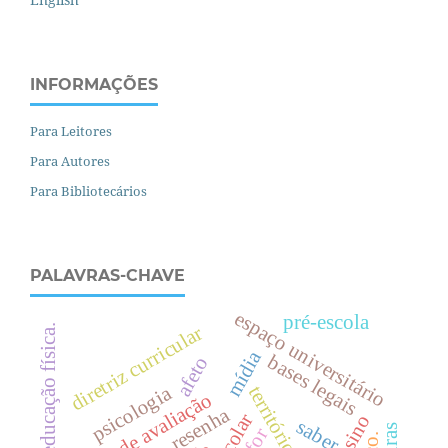
INFORMAÇÕES
Para Leitores
Para Autores
Para Bibliotecários
PALAVRAS-CHAVE
espaço universitário
pré-escola
diretriz curricular
.
mídia
bases legais
afeto
e
d
u
c
a
ç
ã
o
f
í
s
i
c
a
psicologia
território
políticas de avaliação
resenha
saber