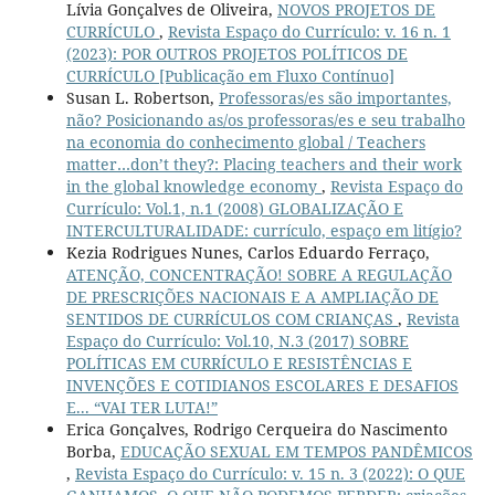
Lívia Gonçalves de Oliveira,
NOVOS PROJETOS DE
CURRÍCULO
,
Revista Espaço do Currículo: v. 16 n. 1
(2023): POR OUTROS PROJETOS POLÍTICOS DE
CURRÍCULO [Publicação em Fluxo Contínuo]
Susan L. Robertson,
Professoras/es são importantes,
não? Posicionando as/os professoras/es e seu trabalho
na economia do conhecimento global / Teachers
matter…don’t they?: Placing teachers and their work
in the global knowledge economy
,
Revista Espaço do
Currículo: Vol.1, n.1 (2008) GLOBALIZAÇÃO E
INTERCULTURALIDADE: currículo, espaço em litígio?
Kezia Rodrigues Nunes, Carlos Eduardo Ferraço,
ATENÇÃO, CONCENTRAÇÃO! SOBRE A REGULAÇÃO
DE PRESCRIÇÕES NACIONAIS E A AMPLIAÇÃO DE
SENTIDOS DE CURRÍCULOS COM CRIANÇAS
,
Revista
Espaço do Currículo: Vol.10, N.3 (2017) SOBRE
POLÍTICAS EM CURRÍCULO E RESISTÊNCIAS E
INVENÇÕES E COTIDIANOS ESCOLARES E DESAFIOS
E... “VAI TER LUTA!”
Erica Gonçalves, Rodrigo Cerqueira do Nascimento
Borba,
EDUCAÇÃO SEXUAL EM TEMPOS PANDÊMICOS
,
Revista Espaço do Currículo: v. 15 n. 3 (2022): O QUE