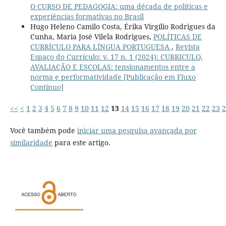
O CURSO DE PEDAGOGIA: uma década de políticas e
experiências formativas no Brasil
Hugo Heleno Camilo Costa, Érika Virgílio Rodrigues da
Cunha, Maria José Vilela Rodrigues,
POLÍTICAS DE
CURRÍCULO PARA LÍNGUA PORTUGUESA
,
Revista
Espaço do Currículo: v. 17 n. 1 (2024): CURRICULO,
AVALIAÇÃO E ESCOLAS: tensionamentos entre a
norma e performatividade [Publicação em Fluxo
Contínuo]
<<
<
1
2
3
4
5
6
7
8
9
10
11
12
13
14
15
16
17
18
19
20
21
22
23
2
Você também pode
iniciar uma pesquisa avançada por
similaridade
para este artigo.