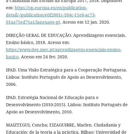
a Cidadania nas Escolas da Europa 2017, 2018. Disponível
em:
https://op.europa.eu/en/publication-
detail/-/publication/e0f2801c-184c-11e8-ac73-
01aa75ed71a1/language-pt
. Acesso em 12 jan. 2020.
DIREÇÃO GERAL DE EDUCAÇÃO. Aprendizagens essenciais.
Ensino básico, 2018. Acesso em:
https://www.dge.mec.pt/aprendizagens-essenciais-ensino-
basico
. Acesso em 24 fev. 2020.
IPAD. Uma Visão Estratégica para a Cooperação Portuguesa.
Lisboa: Instituto Português de Apoio ao Desenvolvimento,
2006.
IPAD. Estratégia Nacional de Educação para o
Desenvolvimento (2010-2015). Lisboa: Instituto Português de
Apoio ao Desenvolvimento, 2010.
MAIZTEGUI, Concha; EIZAGUIRRE, Marlen. Ciudadanía y
Educación: de la teoria a la práctica. Bilbao: Universidad de