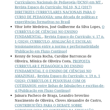
Curriculares Nacionais de Pedagogia (DCNS) em MT
,
Revista Espaço do Currículo: Vol.10, N.2 (2017)
DIRETRIZES CURRICULARES NACIONAIS PARA O
CURSO DE PEDAGOGIA: uma década de políticas e
experiências formativas no Brasil
Vitor Iotte Medeiros, José Guilherme da Silva Lopes,
O
CURRÍCULO DE CIÊNCIAS NO ENSINO
FUNDAMENTAL
,
Revista Espaço do Currículo: v. 17 n.
1 (2024): CURRICULO, AVALIAÇÃO E ESCOLAS:
tensionamentos entre a norma e performatividade
[Publicação em Fluxo Contínuo]
Kenny de Souza Rocha, Caroline Barroncas de
Oliveira, Mônica de Oliveira Costa,
PROPOSTA
CURRICULAR E PEDAGÓGICA DO ENSINO
FUNDAMENTAL E O ENSINO DE CIÊNCIAS NO
AMAZONAS
,
Revista Espaço do Currículo: v. 19 n. 1
(2026): CURRÍCULOS E PESQUISAS COM OS
COTIDIANOS: entre linhas de fabulações e escritas-de-
si [Publicação em Fluxo Contínuo]
Jainara Pacheco de Braga, Leandro Severino
Nascimento de Oliveira, Cloves Alexandre de Castro,
CONTRIBUIÇÕES PARA O DEBATE SOBRE