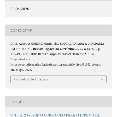
26-04-2020
COMO CITAR
DIAS, Alfredo; HORTAS, Maria João. EDUCAÇÃO PARA A CIDADANIA
EM PORTUGAL.
Revista Espaço do Currículo
,
[S. l.]
, v. 13, n. 2, p.
176–190, 2020. DOI: 10.22478/ufpb.1983-1579.2020v13n2.51562.
Disponível em:
https://periodicos.ufpb.br/index.php/rec/article/view/51562. Acesso
em: 6 ago. 2026.
Fomatos de Citação
EDIÇÃO
v. 13 n. 2 (2020): O CURRÍCULO PARA O ENSINO DE