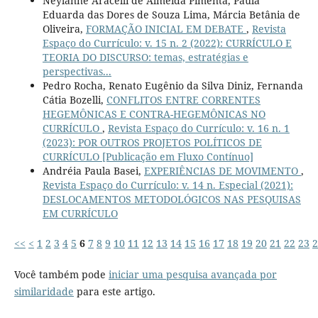
Neylanne Aracelli de Almeida Pimenta, Paula
Eduarda das Dores de Souza Lima, Márcia Betânia de
Oliveira,
FORMAÇÃO INICIAL EM DEBATE
,
Revista
Espaço do Currículo: v. 15 n. 2 (2022): CURRÍCULO E
TEORIA DO DISCURSO: temas, estratégias e
perspectivas...
Pedro Rocha, Renato Eugênio da Silva Diniz, Fernanda
Cátia Bozelli,
CONFLITOS ENTRE CORRENTES
HEGEMÔNICAS E CONTRA-HEGEMÔNICAS NO
CURRÍCULO
,
Revista Espaço do Currículo: v. 16 n. 1
(2023): POR OUTROS PROJETOS POLÍTICOS DE
CURRÍCULO [Publicação em Fluxo Contínuo]
Andréia Paula Basei,
EXPERIÊNCIAS DE MOVIMENTO
,
Revista Espaço do Currículo: v. 14 n. Especial (2021):
DESLOCAMENTOS METODOLÓGICOS NAS PESQUISAS
EM CURRÍCULO
<<
<
1
2
3
4
5
6
7
8
9
10
11
12
13
14
15
16
17
18
19
20
21
22
23
2
Você também pode
iniciar uma pesquisa avançada por
similaridade
para este artigo.