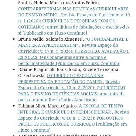
Santos, Helena Maria dos Santos Felício,
CONTRARREFORMAS NAS POLÍTICAS CURRICULARES
DO ENSINO MÉDIO
,
Revista Espaço do Currículo: v. 19
n. 1 (2026): CURRÍCULOS E PESQUISAS COM OS
COTIDIANOS: entre linhas de fabulações e escritas-de-
si [Publicação em Fluxo Contínuo]
Bruna Mello, Salomão Ximenes ,
“O FUNDAMENTAL É
MANTER A APRENDIZAGEM”
,
Revista Espaço do
Currículo: v. 17 n. 1 (2024): CURRICULO, AVALIAÇÃO E
ESCOLAS: tensionamentos entre a norma e
performatividade [Publicação em Fluxo Contínuo]
Daiane Braghirolli Rauschkolb, Suzete Terezinha
Orzechowski,
O CURRÍCULO ESCOLAR NA
PERSPECTIVA DA EDUCAÇÃO DO CAMPO
,
Revista
Espaço do Currículo: v. 13 n. 2 (2020): O CURRÍCULO
PARA O ENSINO DE CIÊNCIAS SOCIAIS: uma mirada
para o mundo Ibero Latin- Americano
Fabiana Silva, Marcio Santos,
A ESCOLA DE TEMPO
INTEGRAL E CURRÍCULO INTERDISCIPLINAR
,
Revista
Espaço do Currículo: v. 16 n. 1 (2023): POR OUTROS
PROJETOS POLÍTICOS DE CURRÍCULO [Publicação em
Fluxo Contínuo]