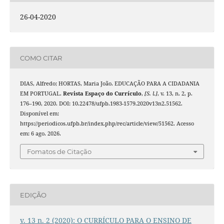
26-04-2020
COMO CITAR
DIAS, Alfredo; HORTAS, Maria João. EDUCAÇÃO PARA A CIDADANIA
EM PORTUGAL.
Revista Espaço do Currículo
,
[S. l.]
, v. 13, n. 2, p.
176–190, 2020. DOI: 10.22478/ufpb.1983-1579.2020v13n2.51562.
Disponível em:
https://periodicos.ufpb.br/index.php/rec/article/view/51562. Acesso
em: 6 ago. 2026.
Fomatos de Citação
EDIÇÃO
v. 13 n. 2 (2020): O CURRÍCULO PARA O ENSINO DE