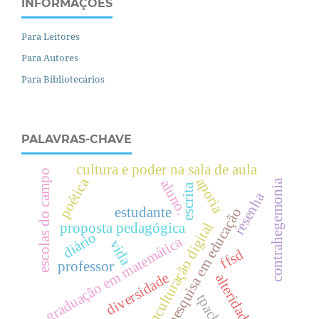
INFORMAÇÕES
Para Leitores
Para Autores
Para Bibliotecários
PALAVRAS-CHAVE
cultura e poder na sala de aula
escolas do campo
poética
aporia
aluno.
contrahegemonia
escrita
resenha
estudante
pesquisa em educação
enculturação digital
proposta pedagógica
diário
graduação em matemática
vida
ffsd
professor
diversidade
alteridade
tpack