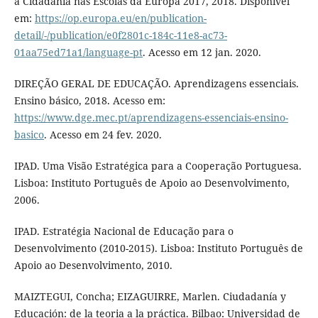
a Cidadania nas Escolas da Europa 2017, 2018. Disponível
em:
https://op.europa.eu/en/publication-
detail/-/publication/e0f2801c-184c-11e8-ac73-
01aa75ed71a1/language-pt
. Acesso em 12 jan. 2020.
DIREÇÃO GERAL DE EDUCAÇÃO. Aprendizagens essenciais.
Ensino básico, 2018. Acesso em:
https://www.dge.mec.pt/aprendizagens-essenciais-ensino-
basico
. Acesso em 24 fev. 2020.
IPAD. Uma Visão Estratégica para a Cooperação Portuguesa.
Lisboa: Instituto Português de Apoio ao Desenvolvimento,
2006.
IPAD. Estratégia Nacional de Educação para o
Desenvolvimento (2010-2015). Lisboa: Instituto Português de
Apoio ao Desenvolvimento, 2010.
MAIZTEGUI, Concha; EIZAGUIRRE, Marlen. Ciudadanía y
Educación: de la teoria a la práctica. Bilbao: Universidad de