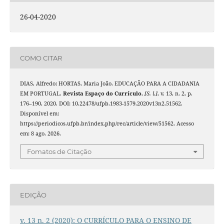
26-04-2020
COMO CITAR
DIAS, Alfredo; HORTAS, Maria João. EDUCAÇÃO PARA A CIDADANIA
EM PORTUGAL.
Revista Espaço do Currículo
,
[S. l.]
, v. 13, n. 2, p.
176–190, 2020. DOI: 10.22478/ufpb.1983-1579.2020v13n2.51562.
Disponível em:
https://periodicos.ufpb.br/index.php/rec/article/view/51562. Acesso
em: 8 ago. 2026.
Fomatos de Citação
EDIÇÃO
v. 13 n. 2 (2020): O CURRÍCULO PARA O ENSINO DE