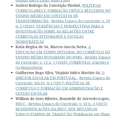
mundo Ibero Latin- Americano
Audrei Rodrigo da Conceição Pizolati,
POLÍTICAS
CURRICULARES E FORMAÇÃO CRÍTICA REFLEXIVA NO
ENSINO MÉDIO EM CONTEXTOS DE
TRANSFORMAÇÃO
,
Revista Espaço do Currículo: v. 19
n. 2 (2026): TENDÊNCIAS E PERSPECTIVAS PARA A
INVESTIGAÇÃO SOBRE AS RELAÇÕES ENTRE
CURRÍCULOS INTEGRADOS E ESCOLAS
DEMOCRÁTICAS
Katia Regina de Sá, Marcos Garcia Neira,
A
EDUCAÇÃO EM TEMPO INTEGRAL NO CURRÍCULO DO
ENSINO MÉDIO INTEGRADO DO IFMG
,
Revista Espaço
do Currículo: v. 13 n. 1 (2020): CURRÍCULO: criações e
(re)insurgência
Guilherme Rego Silva, Virgínio Isidro Martins Sá,
O
DIRETOR ESCOLAR EM PORTUGAL
,
Revista Espaço do
Currículo: Vol.10, N.1 (2017) POLÍTICAS DE
CURRÍCULO E FORMAÇÃO EM ADMINISTRAÇÃO E
GESTÃO ESCOLAR
William de Goes Ribeiro, Ronnielle de Azevedo-Lopes,
BNCC
,
Revista Espaço do Currículo: v. 18 n. 3 (2025):
RESSIGNIFICAÇÕES DA BNCC NOS MÚLTIPLOS
ESPAÇO-TEMPOS DE TRADUÇÃO [Publicação em Fluxo