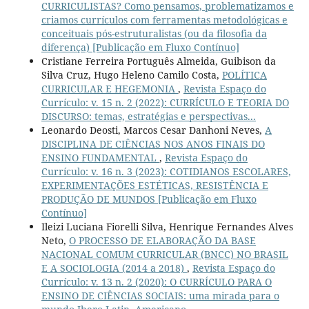
CURRICULISTAS? Como pensamos, problematizamos e
criamos currículos com ferramentas metodológicas e
conceituais pós-estruturalistas (ou da filosofia da
diferença) [Publicação em Fluxo Contínuo]
Cristiane Ferreira Português Almeida, Guibison da
Silva Cruz, Hugo Heleno Camilo Costa,
POLÍTICA
CURRICULAR E HEGEMONIA
,
Revista Espaço do
Currículo: v. 15 n. 2 (2022): CURRÍCULO E TEORIA DO
DISCURSO: temas, estratégias e perspectivas...
Leonardo Deosti, Marcos Cesar Danhoni Neves,
A
DISCIPLINA DE CIÊNCIAS NOS ANOS FINAIS DO
ENSINO FUNDAMENTAL
,
Revista Espaço do
Currículo: v. 16 n. 3 (2023): COTIDIANOS ESCOLARES,
EXPERIMENTAÇÕES ESTÉTICAS, RESISTÊNCIA E
PRODUÇÃO DE MUNDOS [Publicação em Fluxo
Contínuo]
Ileizi Luciana Fiorelli Silva, Henrique Fernandes Alves
Neto,
O PROCESSO DE ELABORAÇÃO DA BASE
NACIONAL COMUM CURRICULAR (BNCC) NO BRASIL
E A SOCIOLOGIA (2014 a 2018)
,
Revista Espaço do
Currículo: v. 13 n. 2 (2020): O CURRÍCULO PARA O
ENSINO DE CIÊNCIAS SOCIAIS: uma mirada para o