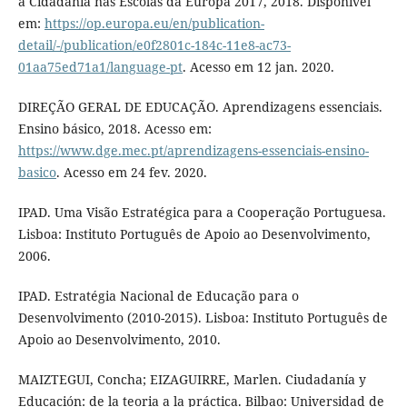
a Cidadania nas Escolas da Europa 2017, 2018. Disponível
em:
https://op.europa.eu/en/publication-
detail/-/publication/e0f2801c-184c-11e8-ac73-
01aa75ed71a1/language-pt
. Acesso em 12 jan. 2020.
DIREÇÃO GERAL DE EDUCAÇÃO. Aprendizagens essenciais.
Ensino básico, 2018. Acesso em:
https://www.dge.mec.pt/aprendizagens-essenciais-ensino-
basico
. Acesso em 24 fev. 2020.
IPAD. Uma Visão Estratégica para a Cooperação Portuguesa.
Lisboa: Instituto Português de Apoio ao Desenvolvimento,
2006.
IPAD. Estratégia Nacional de Educação para o
Desenvolvimento (2010-2015). Lisboa: Instituto Português de
Apoio ao Desenvolvimento, 2010.
MAIZTEGUI, Concha; EIZAGUIRRE, Marlen. Ciudadanía y
Educación: de la teoria a la práctica. Bilbao: Universidad de