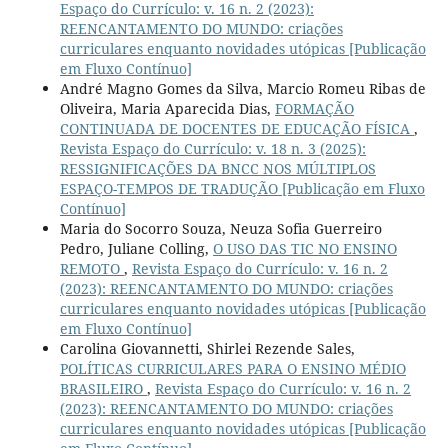
Espaço do Currículo: v. 16 n. 2 (2023):
REENCANTAMENTO DO MUNDO: criações
curriculares enquanto novidades utópicas [Publicação
em Fluxo Contínuo]
André Magno Gomes da Silva, Marcio Romeu Ribas de
Oliveira, Maria Aparecida Dias,
FORMAÇÃO
CONTINUADA DE DOCENTES DE EDUCAÇÃO FÍSICA
,
Revista Espaço do Currículo: v. 18 n. 3 (2025):
RESSIGNIFICAÇÕES DA BNCC NOS MÚLTIPLOS
ESPAÇO-TEMPOS DE TRADUÇÃO [Publicação em Fluxo
Contínuo]
Maria do Socorro Souza, Neuza Sofia Guerreiro
Pedro, Juliane Colling,
O USO DAS TIC NO ENSINO
REMOTO
,
Revista Espaço do Currículo: v. 16 n. 2
(2023): REENCANTAMENTO DO MUNDO: criações
curriculares enquanto novidades utópicas [Publicação
em Fluxo Contínuo]
Carolina Giovannetti, Shirlei Rezende Sales,
POLÍTICAS CURRICULARES PARA O ENSINO MÉDIO
BRASILEIRO
,
Revista Espaço do Currículo: v. 16 n. 2
(2023): REENCANTAMENTO DO MUNDO: criações
curriculares enquanto novidades utópicas [Publicação