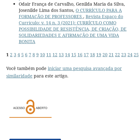
Odair França de Carvalho, Genilda Maria da Silva,
Josenilde Lima dos Santos,
O CURRÍCULO PARA A
FORMAÇÃO DE PROFESSORES
,
Revista Espaço do
Currículo: v. 14 n. 3 (2021): CURRÍCULO COMO
POSSIBILIDADE DE RESISTÊNCIA, DE CRIAÇÃO, DE
SOLIDARIEDADES E AFIRMAÇÃO DE UMA VIDA
BONITA
1
2
3
4
5
6
7
8
9
10
11
12
13
14
15
16
17
18
19
20
21
22
23
24
25
Você também pode
iniciar uma pesquisa avançada por
similaridade
para este artigo.