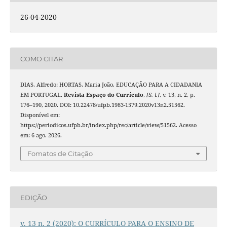
26-04-2020
COMO CITAR
DIAS, Alfredo; HORTAS, Maria João. EDUCAÇÃO PARA A CIDADANIA
EM PORTUGAL.
Revista Espaço do Currículo
,
[S. l.]
, v. 13, n. 2, p.
176–190, 2020. DOI: 10.22478/ufpb.1983-1579.2020v13n2.51562.
Disponível em:
https://periodicos.ufpb.br/index.php/rec/article/view/51562. Acesso
em: 6 ago. 2026.
Fomatos de Citação
EDIÇÃO
v. 13 n. 2 (2020): O CURRÍCULO PARA O ENSINO DE