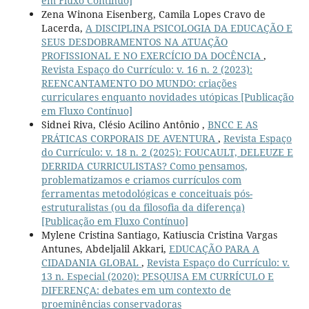
em Fluxo Contínuo]
Zena Winona Eisenberg, Camila Lopes Cravo de
Lacerda,
A DISCIPLINA PSICOLOGIA DA EDUCAÇÃO E
SEUS DESDOBRAMENTOS NA ATUAÇÃO
PROFISSIONAL E NO EXERCÍCIO DA DOCÊNCIA
,
Revista Espaço do Currículo: v. 16 n. 2 (2023):
REENCANTAMENTO DO MUNDO: criações
curriculares enquanto novidades utópicas [Publicação
em Fluxo Contínuo]
Sidnei Riva, Clésio Acilino Antônio ,
BNCC E AS
PRÁTICAS CORPORAIS DE AVENTURA
,
Revista Espaço
do Currículo: v. 18 n. 2 (2025): FOUCAULT, DELEUZE E
DERRIDA CURRICULISTAS? Como pensamos,
problematizamos e criamos currículos com
ferramentas metodológicas e conceituais pós-
estruturalistas (ou da filosofia da diferença)
[Publicação em Fluxo Contínuo]
Mylene Cristina Santiago, Katiuscia Cristina Vargas
Antunes, Abdeljalil Akkari,
EDUCAÇÃO PARA A
CIDADANIA GLOBAL
,
Revista Espaço do Currículo: v.
13 n. Especial (2020): PESQUISA EM CURRÍCULO E
DIFERENÇA: debates em um contexto de
proeminências conservadoras