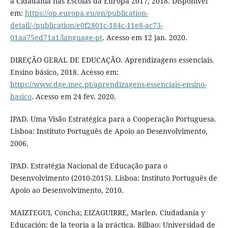
a Cidadania nas Escolas da Europa 2017, 2018. Disponível
em:
https://op.europa.eu/en/publication-
detail/-/publication/e0f2801c-184c-11e8-ac73-
01aa75ed71a1/language-pt
. Acesso em 12 jan. 2020.
DIREÇÃO GERAL DE EDUCAÇÃO. Aprendizagens essenciais.
Ensino básico, 2018. Acesso em:
https://www.dge.mec.pt/aprendizagens-essenciais-ensino-
basico
. Acesso em 24 fev. 2020.
IPAD. Uma Visão Estratégica para a Cooperação Portuguesa.
Lisboa: Instituto Português de Apoio ao Desenvolvimento,
2006.
IPAD. Estratégia Nacional de Educação para o
Desenvolvimento (2010-2015). Lisboa: Instituto Português de
Apoio ao Desenvolvimento, 2010.
MAIZTEGUI, Concha; EIZAGUIRRE, Marlen. Ciudadanía y
Educación: de la teoria a la práctica. Bilbao: Universidad de