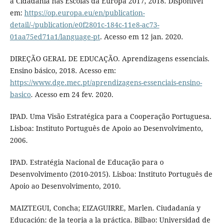
a Cidadania nas Escolas da Europa 2017, 2018. Disponível
em:
https://op.europa.eu/en/publication-
detail/-/publication/e0f2801c-184c-11e8-ac73-
01aa75ed71a1/language-pt
. Acesso em 12 jan. 2020.
DIREÇÃO GERAL DE EDUCAÇÃO. Aprendizagens essenciais.
Ensino básico, 2018. Acesso em:
https://www.dge.mec.pt/aprendizagens-essenciais-ensino-
basico
. Acesso em 24 fev. 2020.
IPAD. Uma Visão Estratégica para a Cooperação Portuguesa.
Lisboa: Instituto Português de Apoio ao Desenvolvimento,
2006.
IPAD. Estratégia Nacional de Educação para o
Desenvolvimento (2010-2015). Lisboa: Instituto Português de
Apoio ao Desenvolvimento, 2010.
MAIZTEGUI, Concha; EIZAGUIRRE, Marlen. Ciudadanía y
Educación: de la teoria a la práctica. Bilbao: Universidad de