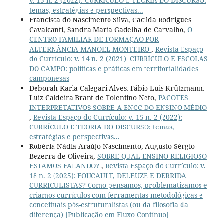
v. 15 n. 2 (2022): CURRÍCULO E TEORIA DO DISCURSO:
temas, estratégias e perspectivas...
Francisca do Nascimento Silva, Cacilda Rodrigues
Cavalcanti, Sandra Maria Gadelha de Carvalho,
O
CENTRO FAMILIAR DE FORMAÇÃO POR
ALTERNÂNCIA MANOEL MONTEIRO
,
Revista Espaço
do Currículo: v. 14 n. 2 (2021): CURRÍCULO E ESCOLAS
DO CAMPO: políticas e práticas em territorialidades
camponesas
Deborah Karla Calegari Alves, Fábio Luis Krützmann,
Luiz Caldeira Brant de Tolentino Neto,
PACOTES
INTERPRETATIVOS SOBRE A BNCC DO ENSINO MÉDIO
,
Revista Espaço do Currículo: v. 15 n. 2 (2022):
CURRÍCULO E TEORIA DO DISCURSO: temas,
estratégias e perspectivas...
Robéria Nádia Araújo Nascimento, Augusto Sérgio
Bezerra de Oliveira,
SOBRE QUAL ENSINO RELIGIOSO
ESTAMOS FALANDO?
,
Revista Espaço do Currículo: v.
18 n. 2 (2025): FOUCAULT, DELEUZE E DERRIDA
CURRICULISTAS? Como pensamos, problematizamos e
criamos currículos com ferramentas metodológicas e
conceituais pós-estruturalistas (ou da filosofia da
diferença) [Publicação em Fluxo Contínuo]