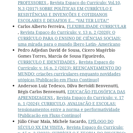
PROFESSORES
,
Revista Espaço do Currículo: Vol.10,
N.3 (2017) SOBRE POLÍTICAS EM CURRÍCULO E
RESISTÊNCIAS E INVENÇÕES E COTIDIANOS
ESCOLARES E DESAFIOS E... “VAI TER LUTA!”
Carlos Alberto Ferreira,
FLEXIBILIDADE CURRICULAR
,
Revista Espaço do Currículo: v. 13 n. 2 (2020): O
CURRÍCULO PARA O ENSINO DE CIÊNCIAS SOCIAIS:
uma mirada para o mundo Ibero Latin- Americano
Pedro Adjedan David de Sousa, Cícero Magérbio
Gomes Torres, Marcia de Sousa Figueiredo,
CURRICULO E IDENTIDADES
,
Revista Espaço do
Currículo: v. 16 n. 2 (2023): REENCANTAMENTO DO
MUNDO: criações curriculares enquanto novidades
utópicas [Publicação em Fluxo Contínuo]
Anderson Luiz Tedesco, Dilva Bertoldi Benvenutti,
Régis Carlos Benvenutti,
EDUCAÇÃO FILOSÓFICA DAS
APRENDIZAGENS
,
Revista Espaço do Currículo: v. 17
n. 1 (2024): CURRICULO, AVALIAÇÃO E ESCOLAS:
tensionamentos entre a norma e performatividade
[Publicação em Fluxo Contínuo]
Júlio César Maia, Michele Sacardo,
EPÍLOGO DO
SÉCULO XX EM VISITA
,
Revista Espaço do Currículo: