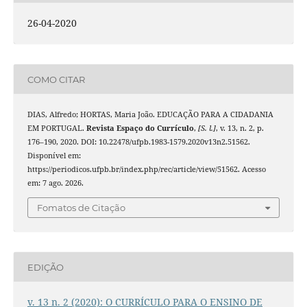
26-04-2020
COMO CITAR
DIAS, Alfredo; HORTAS, Maria João. EDUCAÇÃO PARA A CIDADANIA
EM PORTUGAL.
Revista Espaço do Currículo
,
[S. l.]
, v. 13, n. 2, p.
176–190, 2020. DOI: 10.22478/ufpb.1983-1579.2020v13n2.51562.
Disponível em:
https://periodicos.ufpb.br/index.php/rec/article/view/51562. Acesso
em: 7 ago. 2026.
Fomatos de Citação
EDIÇÃO
v. 13 n. 2 (2020): O CURRÍCULO PARA O ENSINO DE