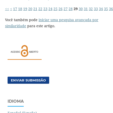
<<
<
17
18
19
20
21
22
23
24
25
26
27
28
29
30
31
32
33
34
35
36
Você também pode
iniciar uma pesquisa avançada por
similaridade
para este artigo.
ENVIAR SUBMISSÃO
IDIOMA
Español (España)