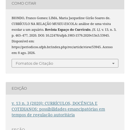
COMO CITAR
BIONDO, Franco Gomes; LIMA, Maria Jacqueline Girão Soares de.
CURRÍCULO NA RELAÇÃO MUSEU-ESCOLA: análise de uma visita
escolar a um aquário.
Revista Espaço do Currículo
,
[S. l.]
, v. 13, n. 3,
p. 463–477, 2020. DOI: 10.22478/ufpb.1983-1579.2020v13n3.53945.
Disponível em:
https://periodicos.ufpb.br/index.php/rec/article/view/53945. Acesso
em: 8 ago. 2026.
Fomatos de Citação
EDIÇÃO
v. 13 n. 3 (2020): CURRÍCULOS, DOCÊNCIA E
COTIDIANOS: possibilidades emancipatórias em
tempos de regulação autoritária
SEÇÃO