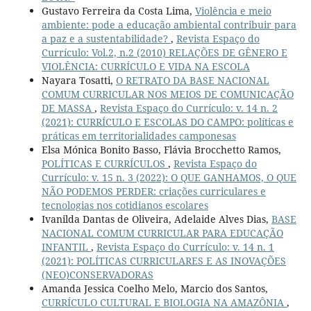
Gustavo Ferreira da Costa Lima,
Violência e meio
ambiente: pode a educação ambiental contribuir para
a paz e a sustentabilidade?
,
Revista Espaço do
Currículo: Vol.2, n.2 (2010) RELAÇÕES DE GÊNERO E
VIOLÊNCIA: CURRÍCULO E VIDA NA ESCOLA
Nayara Tosatti,
O RETRATO DA BASE NACIONAL
COMUM CURRICULAR NOS MEIOS DE COMUNICAÇÃO
DE MASSA
,
Revista Espaço do Currículo: v. 14 n. 2
(2021): CURRÍCULO E ESCOLAS DO CAMPO: políticas e
práticas em territorialidades camponesas
Elsa Mónica Bonito Basso, Flávia Brocchetto Ramos,
POLÍTICAS E CURRÍCULOS
,
Revista Espaço do
Currículo: v. 15 n. 3 (2022): O QUE GANHAMOS, O QUE
NÃO PODEMOS PERDER: criações curriculares e
tecnologias nos cotidianos escolares
Ivanilda Dantas de Oliveira, Adelaide Alves Dias,
BASE
NACIONAL COMUM CURRICULAR PARA EDUCAÇÃO
INFANTIL
,
Revista Espaço do Currículo: v. 14 n. 1
(2021): POLÍTICAS CURRICULARES E AS INOVAÇÕES
(NEO)CONSERVADORAS
Amanda Jessica Coelho Melo, Marcio dos Santos,
CURRÍCULO CULTURAL E BIOLOGIA NA AMAZÔNIA
,