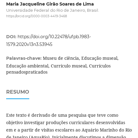
Maria Jacqueline Girão Soares de Lima
Universidade Federal do Rio de Janeiro, Brasil.
https://orcid.org/0000-0003-4419-3468
DOI:
https://doi.org/10.22478/ufpb.1983-
1579.2020v13n3.53945
Museu de ciência, Educação museal,
Palavras-chave:
Educação ambiental, Currículo museal, Currículos
pensadospraticados
RESUMO
Este texto é derivado de uma pesquisa que teve como
objetivo investigar produções curriculares desenvolvidas
em e a partir de visitas escolares ao Aquário Marinho do Rio
de Janeiro (AquaRio). Inicialmente discutimos a dimensão