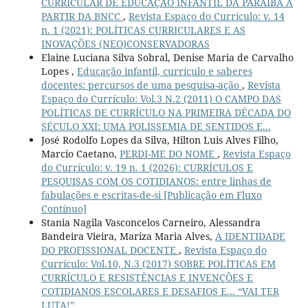
CURRICULAR DE EDUCAÇÃO INFANTIL DA PARAÍBA A
PARTIR DA BNCC
,
Revista Espaço do Currículo: v. 14
n. 1 (2021): POLÍTICAS CURRICULARES E AS
INOVAÇÕES (NEO)CONSERVADORAS
Elaine Luciana Silva Sobral, Denise Maria de Carvalho
Lopes ,
Educação infantil, currículo e saberes
docentes: percursos de uma pesquisa-ação
,
Revista
Espaço do Currículo: Vol.3 N.2 (2011) O CAMPO DAS
POLÍTICAS DE CURRÍCULO NA PRIMEIRA DÉCADA DO
SÉCULO XXI: UMA POLISSEMIA DE SENTIDOS E...
José Rodolfo Lopes da Silva, Hilton Luis Alves Filho,
Marcio Caetano,
PERDI-ME DO NOME
,
Revista Espaço
do Currículo: v. 19 n. 1 (2026): CURRÍCULOS E
PESQUISAS COM OS COTIDIANOS: entre linhas de
fabulações e escritas-de-si [Publicação em Fluxo
Contínuo]
Stania Nagila Vasconcelos Carneiro, Alessandra
Bandeira Vieira, Mariza Maria Alves,
A IDENTIDADE
DO PROFISSIONAL DOCENTE
,
Revista Espaço do
Currículo: Vol.10, N.3 (2017) SOBRE POLÍTICAS EM
CURRÍCULO E RESISTÊNCIAS E INVENÇÕES E
COTIDIANOS ESCOLARES E DESAFIOS E... “VAI TER
LUTA!”