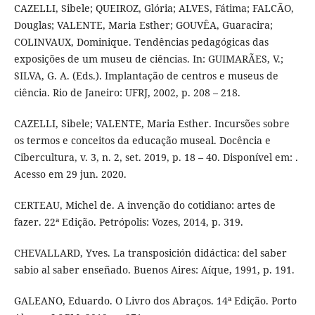
CAZELLI, Sibele; QUEIROZ, Glória; ALVES, Fátima; FALCÃO,
Douglas; VALENTE, Maria Esther; GOUVÊA, Guaracira;
COLINVAUX, Dominique. Tendências pedagógicas das
exposições de um museu de ciências. In: GUIMARÃES, V.;
SILVA, G. A. (Eds.). Implantação de centros e museus de
ciência. Rio de Janeiro: UFRJ, 2002, p. 208 – 218.
CAZELLI, Sibele; VALENTE, Maria Esther. Incursões sobre
os termos e conceitos da educação museal. Docência e
Cibercultura, v. 3, n. 2, set. 2019, p. 18 – 40. Disponível em: .
Acesso em 29 jun. 2020.
CERTEAU, Michel de. A invenção do cotidiano: artes de
fazer. 22ª Edição. Petrópolis: Vozes, 2014, p. 319.
CHEVALLARD, Yves. La transposición didáctica: del saber
sabio al saber enseñado. Buenos Aires: Aíque, 1991, p. 191.
GALEANO, Eduardo. O Livro dos Abraços. 14ª Edição. Porto