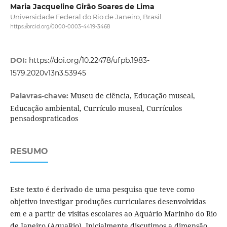
Maria Jacqueline Girão Soares de Lima
Universidade Federal do Rio de Janeiro, Brasil.
https://orcid.org/0000-0003-4419-3468
DOI:
https://doi.org/10.22478/ufpb.1983-
1579.2020v13n3.53945
Museu de ciência, Educação museal,
Palavras-chave:
Educação ambiental, Currículo museal, Currículos
pensadospraticados
RESUMO
Este texto é derivado de uma pesquisa que teve como
objetivo investigar produções curriculares desenvolvidas
em e a partir de visitas escolares ao Aquário Marinho do Rio
de Janeiro (AquaRio). Inicialmente discutimos a dimensão