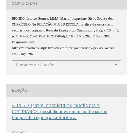
COMO CITAR
BIONDO, Franco Gomes; LIMA, Maria Jacqueline Girão Soares de.
CURRÍCULO NA RELAÇÃO MUSEU-ESCOLA: análise de uma visita
escolar a um aquário.
Revista Espaço do Currículo
,
[S. l.]
, v. 13, n. 3,
p. 463–477, 2020. DOI: 10.22478/ufpb.1983-1579.2020v13n3.53945.
Disponível em:
https://periodicos.ufpb.br/index.php/rec/article/view/53945. Acesso
em: 6 ago. 2026.
Fomatos de Citação
EDIÇÃO
v. 13 n. 3 (2020): CURRÍCULOS, DOCÊNCIA E
COTIDIANOS: possibilidades emancipatórias em
tempos de regulação autoritária
SEÇÃO