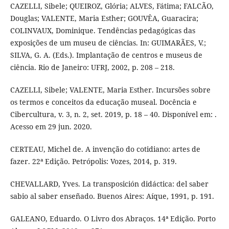
CAZELLI, Sibele; QUEIROZ, Glória; ALVES, Fátima; FALCÃO,
Douglas; VALENTE, Maria Esther; GOUVÊA, Guaracira;
COLINVAUX, Dominique. Tendências pedagógicas das
exposições de um museu de ciências. In: GUIMARÃES, V.;
SILVA, G. A. (Eds.). Implantação de centros e museus de
ciência. Rio de Janeiro: UFRJ, 2002, p. 208 – 218.
CAZELLI, Sibele; VALENTE, Maria Esther. Incursões sobre
os termos e conceitos da educação museal. Docência e
Cibercultura, v. 3, n. 2, set. 2019, p. 18 – 40. Disponível em: .
Acesso em 29 jun. 2020.
CERTEAU, Michel de. A invenção do cotidiano: artes de
fazer. 22ª Edição. Petrópolis: Vozes, 2014, p. 319.
CHEVALLARD, Yves. La transposición didáctica: del saber
sabio al saber enseñado. Buenos Aires: Aíque, 1991, p. 191.
GALEANO, Eduardo. O Livro dos Abraços. 14ª Edição. Porto