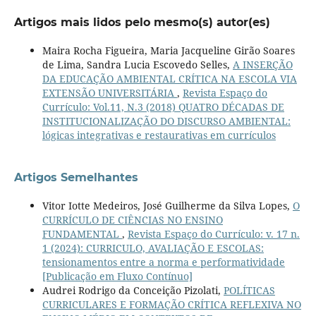
Artigos mais lidos pelo mesmo(s) autor(es)
Maira Rocha Figueira, Maria Jacqueline Girão Soares
de Lima, Sandra Lucia Escovedo Selles,
A INSERÇÃO
DA EDUCAÇÃO AMBIENTAL CRÍTICA NA ESCOLA VIA
EXTENSÃO UNIVERSITÁRIA
,
Revista Espaço do
Currículo: Vol.11, N.3 (2018) QUATRO DÉCADAS DE
INSTITUCIONALIZAÇÃO DO DISCURSO AMBIENTAL:
lógicas integrativas e restaurativas em currículos
Artigos Semelhantes
Vitor Iotte Medeiros, José Guilherme da Silva Lopes,
O
CURRÍCULO DE CIÊNCIAS NO ENSINO
FUNDAMENTAL
,
Revista Espaço do Currículo: v. 17 n.
1 (2024): CURRICULO, AVALIAÇÃO E ESCOLAS:
tensionamentos entre a norma e performatividade
[Publicação em Fluxo Contínuo]
Audrei Rodrigo da Conceição Pizolati,
POLÍTICAS
CURRICULARES E FORMAÇÃO CRÍTICA REFLEXIVA NO