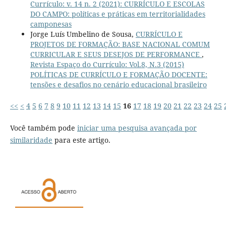
Currículo: v. 14 n. 2 (2021): CURRÍCULO E ESCOLAS
DO CAMPO: políticas e práticas em territorialidades
camponesas
Jorge Luís Umbelino de Sousa,
CURRÍCULO E
PROJETOS DE FORMAÇÃO: BASE NACIONAL COMUM
CURRICULAR E SEUS DESEJOS DE PERFORMANCE
,
Revista Espaço do Currículo: Vol.8, N.3 (2015)
POLÍTICAS DE CURRÍCULO E FORMAÇÃO DOCENTE:
tensões e desafios no cenário educacional brasileiro
<<
<
4
5
6
7
8
9
10
11
12
13
14
15
16
17
18
19
20
21
22
23
24
25
Você também pode
iniciar uma pesquisa avançada por
similaridade
para este artigo.