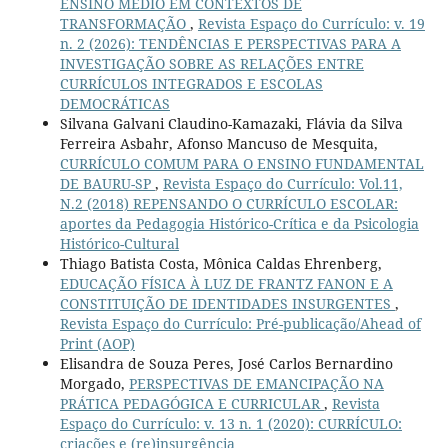
ENSINO MÉDIO EM CONTEXTOS DE
TRANSFORMAÇÃO
,
Revista Espaço do Currículo: v. 19
n. 2 (2026): TENDÊNCIAS E PERSPECTIVAS PARA A
INVESTIGAÇÃO SOBRE AS RELAÇÕES ENTRE
CURRÍCULOS INTEGRADOS E ESCOLAS
DEMOCRÁTICAS
Silvana Galvani Claudino-Kamazaki, Flávia da Silva
Ferreira Asbahr, Afonso Mancuso de Mesquita,
CURRÍCULO COMUM PARA O ENSINO FUNDAMENTAL
DE BAURU-SP
,
Revista Espaço do Currículo: Vol.11,
N.2 (2018) REPENSANDO O CURRÍCULO ESCOLAR:
aportes da Pedagogia Histórico-Crítica e da Psicologia
Histórico-Cultural
Thiago Batista Costa, Mônica Caldas Ehrenberg,
EDUCAÇÃO FÍSICA À LUZ DE FRANTZ FANON E A
CONSTITUIÇÃO DE IDENTIDADES INSURGENTES
,
Revista Espaço do Currículo: Pré-publicação/Ahead of
Print (AOP)
Elisandra de Souza Peres, José Carlos Bernardino
Morgado,
PERSPECTIVAS DE EMANCIPAÇÃO NA
PRÁTICA PEDAGÓGICA E CURRICULAR
,
Revista
Espaço do Currículo: v. 13 n. 1 (2020): CURRÍCULO:
criações e (re)insurgência