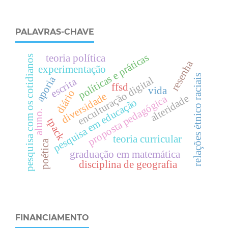
PALAVRAS-CHAVE
políticas e práticas
teoria política
pesquisa com os cotidianos
resenha
experimentação
relações étnico raciais
aporia
enculturação digital
escrita
ffsd
vida
diário
diversidade
alteridade
proposta pedagógica
pesquisa em educação
aluno.
tpack
teoria curricular
poética
graduação em matemática
disciplina de geografia
FINANCIAMENTO