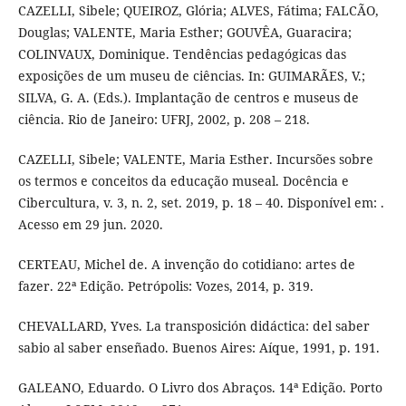
CAZELLI, Sibele; QUEIROZ, Glória; ALVES, Fátima; FALCÃO,
Douglas; VALENTE, Maria Esther; GOUVÊA, Guaracira;
COLINVAUX, Dominique. Tendências pedagógicas das
exposições de um museu de ciências. In: GUIMARÃES, V.;
SILVA, G. A. (Eds.). Implantação de centros e museus de
ciência. Rio de Janeiro: UFRJ, 2002, p. 208 – 218.
CAZELLI, Sibele; VALENTE, Maria Esther. Incursões sobre
os termos e conceitos da educação museal. Docência e
Cibercultura, v. 3, n. 2, set. 2019, p. 18 – 40. Disponível em: .
Acesso em 29 jun. 2020.
CERTEAU, Michel de. A invenção do cotidiano: artes de
fazer. 22ª Edição. Petrópolis: Vozes, 2014, p. 319.
CHEVALLARD, Yves. La transposición didáctica: del saber
sabio al saber enseñado. Buenos Aires: Aíque, 1991, p. 191.
GALEANO, Eduardo. O Livro dos Abraços. 14ª Edição. Porto