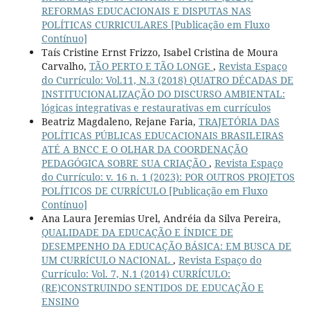
REFORMAS EDUCACIONAIS E DISPUTAS NAS
POLÍTICAS CURRICULARES [Publicação em Fluxo
Contínuo]
Taís Cristine Ernst Frizzo, Isabel Cristina de Moura
Carvalho,
TÃO PERTO E TÃO LONGE
,
Revista Espaço
do Currículo: Vol.11, N.3 (2018) QUATRO DÉCADAS DE
INSTITUCIONALIZAÇÃO DO DISCURSO AMBIENTAL:
lógicas integrativas e restaurativas em currículos
Beatriz Magdaleno, Rejane Faria,
TRAJETÓRIA DAS
POLÍTICAS PÚBLICAS EDUCACIONAIS BRASILEIRAS
ATÉ A BNCC E O OLHAR DA COORDENAÇÃO
PEDAGÓGICA SOBRE SUA CRIAÇÃO
,
Revista Espaço
do Currículo: v. 16 n. 1 (2023): POR OUTROS PROJETOS
POLÍTICOS DE CURRÍCULO [Publicação em Fluxo
Contínuo]
Ana Laura Jeremias Urel, Andréia da Silva Pereira,
QUALIDADE DA EDUCAÇÃO E ÍNDICE DE
DESEMPENHO DA EDUCAÇÃO BÁSICA: EM BUSCA DE
UM CURRÍCULO NACIONAL
,
Revista Espaço do
Currículo: Vol. 7, N.1 (2014) CURRÍCULO:
(RE)CONSTRUINDO SENTIDOS DE EDUCAÇÃO E
ENSINO