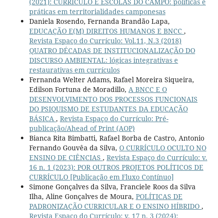
(2021): CURRÍCULO E ESCOLAS DO CAMPO: políticas e
práticas em territorialidades camponesas
Daniela Rosendo, Fernanda Brandão Lapa,
EDUCAÇÃO E(M) DIREITOS HUMANOS E BNCC
,
Revista Espaço do Currículo: Vol.11, N.3 (2018)
QUATRO DÉCADAS DE INSTITUCIONALIZAÇÃO DO
DISCURSO AMBIENTAL: lógicas integrativas e
restaurativas em currículos
Fernanda Welter Adams, Rafael Moreira Siqueira,
Edilson Fortuna de Moradillo,
A BNCC E O
DESENVOLVIMENTO DOS PROCESSOS FUNCIONAIS
DO PSIQUISMO DE ESTUDANTES DA EDUCAÇÃO
BÁSICA
,
Revista Espaço do Currículo: Pré-
publicação/Ahead of Print (AOP)
Bianca Rita Bimbatti, Rafael Borba de Castro, Antonio
Fernando Gouvêa da Silva,
O CURRÍCULO OCULTO NO
ENSINO DE CIÊNCIAS
,
Revista Espaço do Currículo: v.
16 n. 1 (2023): POR OUTROS PROJETOS POLÍTICOS DE
CURRÍCULO [Publicação em Fluxo Contínuo]
Simone Gonçalves da Silva, Franciele Roos da Silva
Ilha, Aline Gonçalves de Moura,
POLÍTICAS DE
PADRONIZAÇÃO CURRICULAR E O ENSINO HÍBRIDO
,
Revista Espaço do Currículo: v. 17 n. 3 (2024):