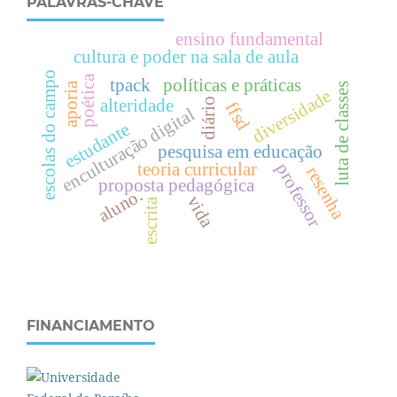
PALAVRAS-CHAVE
ensino fundamental
cultura e poder na sala de aula
escolas do campo
poética
tpack
políticas e práticas
aporia
luta de classes
diversidade
alteridade
diário
ffsd
enculturação digital
estudante
pesquisa em educação
teoria curricular
professor
resenha
proposta pedagógica
aluno.
vida
escrita
FINANCIAMENTO