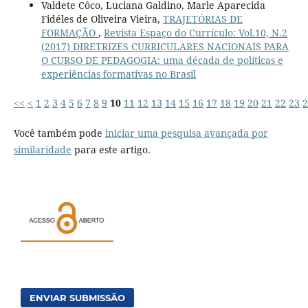
Valdete Côco, Luciana Galdino, Marle Aparecida
Fidéles de Oliveira Vieira,
TRAJETÓRIAS DE
FORMAÇÃO
,
Revista Espaço do Currículo: Vol.10, N.2
(2017) DIRETRIZES CURRICULARES NACIONAIS PARA
O CURSO DE PEDAGOGIA: uma década de políticas e
experiências formativas no Brasil
<<
<
1
2
3
4
5
6
7
8
9
10
11
12
13
14
15
16
17
18
19
20
21
22
23
2
Você também pode
iniciar uma pesquisa avançada por
similaridade
para este artigo.
ENVIAR SUBMISSÃO