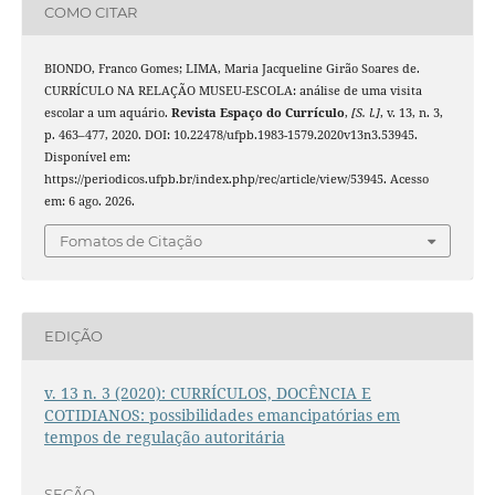
COMO CITAR
BIONDO, Franco Gomes; LIMA, Maria Jacqueline Girão Soares de.
CURRÍCULO NA RELAÇÃO MUSEU-ESCOLA: análise de uma visita
escolar a um aquário.
Revista Espaço do Currículo
,
[S. l.]
, v. 13, n. 3,
p. 463–477, 2020. DOI: 10.22478/ufpb.1983-1579.2020v13n3.53945.
Disponível em:
https://periodicos.ufpb.br/index.php/rec/article/view/53945. Acesso
em: 6 ago. 2026.
Fomatos de Citação
EDIÇÃO
v. 13 n. 3 (2020): CURRÍCULOS, DOCÊNCIA E
COTIDIANOS: possibilidades emancipatórias em
tempos de regulação autoritária
SEÇÃO