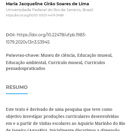
Maria Jacqueline Girão Soares de Lima
Universidade Federal do Rio de Janeiro, Brasil.
https://orcid.org/0000-0003-4419-3468
DOI:
https://doi.org/10.22478/ufpb.1983-
1579.2020v13n3.53945
Museu de ciência, Educação museal,
Palavras-chave:
Educação ambiental, Currículo museal, Currículos
pensadospraticados
RESUMO
Este texto é derivado de uma pesquisa que teve como
objetivo investigar produções curriculares desenvolvidas
em e a partir de visitas escolares ao Aquário Marinho do Rio
de Janeiro (AquaRio). Inicialmente discutimos a dimensão