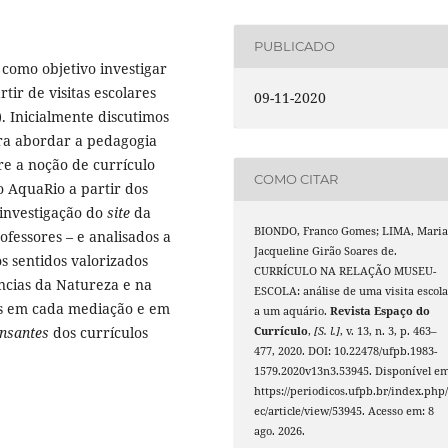
PUBLICADO
 como objetivo investigar
ir de visitas escolares
09-11-2020
. Inicialmente discutimos
ra abordar a pedagogia
e a noção de currículo
COMO CITAR
o AquaRio a partir dos
investigação do
site
da
BIONDO, Franco Gomes; LIMA, Mari
ofessores – e analisados a
Jacqueline Girão Soares de.
s sentidos valorizados
CURRÍCULO NA RELAÇÃO MUSEU-
ncias da Natureza e na
ESCOLA: análise de uma visita escola
os em cada mediação e em
a um aquário.
Revista Espaço do
ensantes
dos currículos
Currículo
,
[S. l.]
, v. 13, n. 3, p. 463–
477, 2020. DOI: 10.22478/ufpb.1983-
1579.2020v13n3.53945. Disponível em
https://periodicos.ufpb.br/index.php/
ec/article/view/53945. Acesso em: 8
ago. 2026.