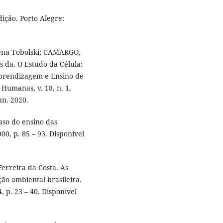
ição. Porto Alegre:
ena Tobolski; CAMARGO,
 da. O Estudo da Célula:
Aprendizagem e Ensino de
 Humanas, v. 18, n. 1,
un. 2020.
aso do ensino das
000, p. 85 – 93. Disponível
erreira da Costa. As
ão ambiental brasileira.
, p. 23 – 40. Disponível