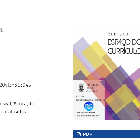
l.
2020v13n3.53945
useal, Educação
ospraticados
PDF