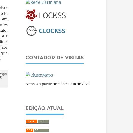
ista
ê-lo
m em
ntes
culo:
o e a
ibua
 aos
a que
CONTADOR DE VISITAS
.
Acessos a partir de 30 de maio de 2021
EDIÇÃO ATUAL