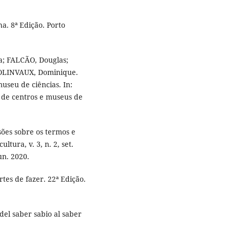
a. 8ª Edição. Porto
a; FALCÃO, Douglas;
COLINVAUX, Dominique.
seu de ciências. In:
o de centros e museus de
ões sobre os termos e
tura, v. 3, n. 2, set.
un. 2020.
tes de fazer. 22ª Edição.
el saber sabio al saber