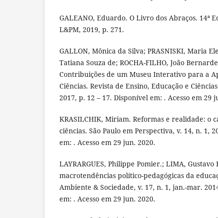
GALEANO, Eduardo. O Livro dos Abraços. 14ª Ed
L&PM, 2019, p. 271.
GALLON, Mônica da Silva; PRASNISKI, Maria El
Tatiana Souza de; ROCHA-FILHO, João Bernardes
Contribuições de um Museu Interativo para a 
Ciências. Revista de Ensino, Educação e Ciências
2017, p. 12 – 17. Disponível em: . Acesso em 29 j
KRASILCHIK, Miriam. Reformas e realidade: o c
ciências. São Paulo em Perspectiva, v. 14, n. 1, 2
em: . Acesso em 29 jun. 2020.
LAYRARGUES, Philippe Pomier.; LIMA, Gustavo F
macrotendências político-pedagógicas da educaç
Ambiente & Sociedade, v. 17, n. 1, jan.-mar. 2014
em: . Acesso em 29 jun. 2020.