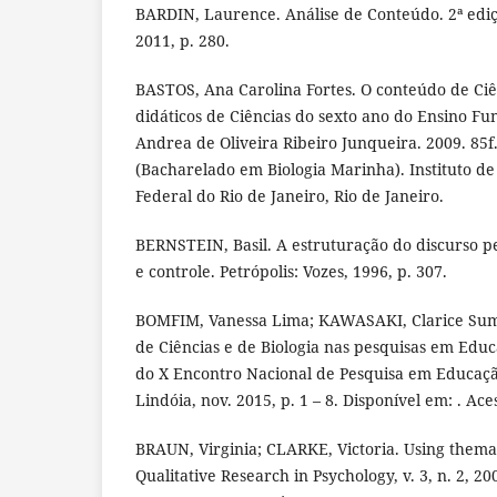
BARDIN, Laurence. Análise de Conteúdo. 2ª ediçã
2011, p. 280.
BASTOS, Ana Carolina Fortes. O conteúdo de Ciê
didáticos de Ciências do sexto ano do Ensino F
Andrea de Oliveira Ribeiro Junqueira. 2009. 85f
(Bacharelado em Biologia Marinha). Instituto de
Federal do Rio de Janeiro, Rio de Janeiro.
BERNSTEIN, Basil. A estruturação do discurso pe
e controle. Petrópolis: Vozes, 1996, p. 307.
BOMFIM, Vanessa Lima; KAWASAKI, Clarice Sumi.
de Ciências e de Biologia nas pesquisas em Educ
do X Encontro Nacional de Pesquisa em Educaçã
Lindóia, nov. 2015, p. 1 – 8. Disponível em: . Ac
BRAUN, Virginia; CLARKE, Victoria. Using themat
Qualitative Research in Psychology, v. 3, n. 2, 20