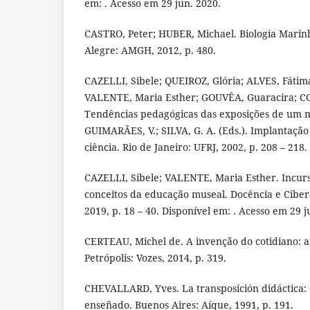
em: . Acesso em 29 jun. 2020.
CASTRO, Peter; HUBER, Michael. Biologia Marinh
Alegre: AMGH, 2012, p. 480.
CAZELLI, Sibele; QUEIROZ, Glória; ALVES, Fátim
VALENTE, Maria Esther; GOUVÊA, Guaracira; 
Tendências pedagógicas das exposições de um mu
GUIMARÃES, V.; SILVA, G. A. (Eds.). Implantaçã
ciência. Rio de Janeiro: UFRJ, 2002, p. 208 – 218.
CAZELLI, Sibele; VALENTE, Maria Esther. Incurs
conceitos da educação museal. Docência e Cibercul
2019, p. 18 – 40. Disponível em: . Acesso em 29 j
CERTEAU, Michel de. A invenção do cotidiano: ar
Petrópolis: Vozes, 2014, p. 319.
CHEVALLARD, Yves. La transposición didáctica: d
enseñado. Buenos Aires: Aíque, 1991, p. 191.