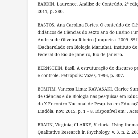
BARDIN, Laurence. Análise de Conteúdo. 2ª ediçã
2011, p. 280.
BASTOS, Ana Carolina Fortes. O conteúdo de Ciê
didáticos de Ciências do sexto ano do Ensino F
Andrea de Oliveira Ribeiro Junqueira. 2009. 85f
(Bacharelado em Biologia Marinha). Instituto de
Federal do Rio de Janeiro, Rio de Janeiro.
BERNSTEIN, Basil. A estruturação do discurso pe
e controle. Petrópolis: Vozes, 1996, p. 307.
BOMFIM, Vanessa Lima; KAWASAKI, Clarice Sumi.
de Ciências e de Biologia nas pesquisas em Educ
do X Encontro Nacional de Pesquisa em Educaçã
Lindóia, nov. 2015, p. 1 – 8. Disponível em: . Ac
BRAUN, Virginia; CLARKE, Victoria. Using themat
Qualitative Research in Psychology, v. 3, n. 2, 20