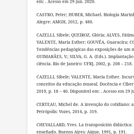
em: . Acesso em 29 jun. 2020.
CASTRO, Peter; HUBER, Michael. Biologia Marinh
Alegre: AMGH, 2012, p. 480.
CAZELLI, Sibele; QUEIROZ, Glória; ALVES, Fátim
VALENTE, Maria Esther; GOUVÊA, Guaracira; 
Tendências pedagógicas das exposições de um mu
GUIMARÃES, V.; SILVA, G. A. (Eds.). Implantaçã
ciência. Rio de Janeiro: UFRJ, 2002, p. 208 – 218.
CAZELLI, Sibele; VALENTE, Maria Esther. Incurs
conceitos da educação museal. Docência e Cibercul
2019, p. 18 – 40. Disponível em: . Acesso em 29 j
CERTEAU, Michel de. A invenção do cotidiano: ar
Petrópolis: Vozes, 2014, p. 319.
CHEVALLARD, Yves. La transposición didáctica: d
enseñado. Buenos Aires: Aíque, 1991, p. 191.