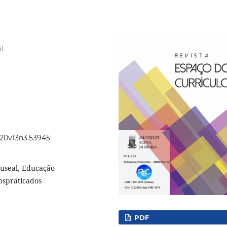
l.
2020v13n3.53945
useal, Educação
ospraticados
PDF