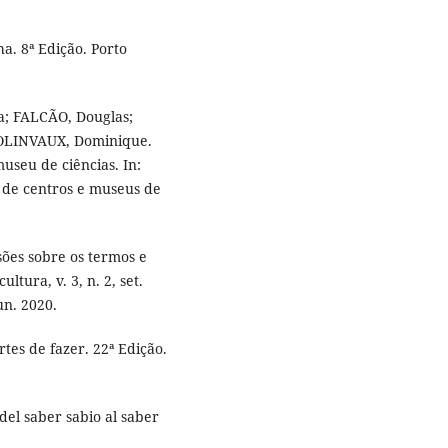
a. 8ª Edição. Porto
a; FALCÃO, Douglas;
COLINVAUX, Dominique.
seu de ciências. In:
o de centros e museus de
ões sobre os termos e
tura, v. 3, n. 2, set.
un. 2020.
tes de fazer. 22ª Edição.
el saber sabio al saber