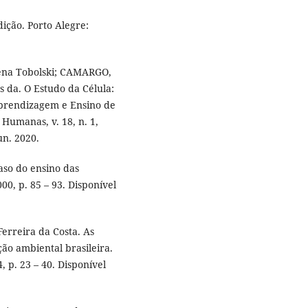
ição. Porto Alegre:
ena Tobolski; CAMARGO,
 da. O Estudo da Célula:
Aprendizagem e Ensino de
 Humanas, v. 18, n. 1,
un. 2020.
aso do ensino das
000, p. 85 – 93. Disponível
erreira da Costa. As
ão ambiental brasileira.
, p. 23 – 40. Disponível