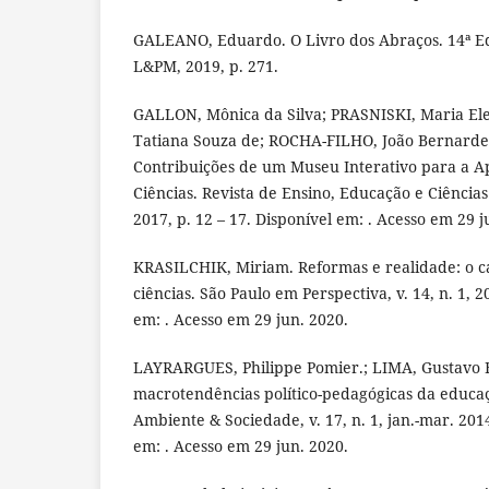
GALEANO, Eduardo. O Livro dos Abraços. 14ª Ed
L&PM, 2019, p. 271.
GALLON, Mônica da Silva; PRASNISKI, Maria El
Tatiana Souza de; ROCHA-FILHO, João Bernardes
Contribuições de um Museu Interativo para a 
Ciências. Revista de Ensino, Educação e Ciências
2017, p. 12 – 17. Disponível em: . Acesso em 29 j
KRASILCHIK, Miriam. Reformas e realidade: o c
ciências. São Paulo em Perspectiva, v. 14, n. 1, 2
em: . Acesso em 29 jun. 2020.
LAYRARGUES, Philippe Pomier.; LIMA, Gustavo F
macrotendências político-pedagógicas da educaç
Ambiente & Sociedade, v. 17, n. 1, jan.-mar. 2014
em: . Acesso em 29 jun. 2020.