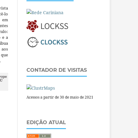
ista
ê-lo
m em
ntes
culo:
o e a
ibua
 aos
a que
.
CONTADOR DE VISITAS
Acessos a partir de 30 de maio de 2021
EDIÇÃO ATUAL