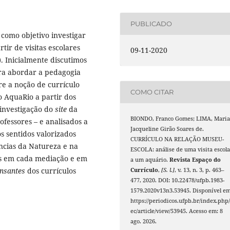
PUBLICADO
 como objetivo investigar
ir de visitas escolares
09-11-2020
. Inicialmente discutimos
ra abordar a pedagogia
e a noção de currículo
COMO CITAR
o AquaRio a partir dos
investigação do
site
da
BIONDO, Franco Gomes; LIMA, Mari
ofessores – e analisados a
Jacqueline Girão Soares de.
s sentidos valorizados
CURRÍCULO NA RELAÇÃO MUSEU-
ncias da Natureza e na
ESCOLA: análise de uma visita escola
os em cada mediação e em
a um aquário.
Revista Espaço do
ensantes
dos currículos
Currículo
,
[S. l.]
, v. 13, n. 3, p. 463–
477, 2020. DOI: 10.22478/ufpb.1983-
1579.2020v13n3.53945. Disponível em
https://periodicos.ufpb.br/index.php/
ec/article/view/53945. Acesso em: 8
ago. 2026.