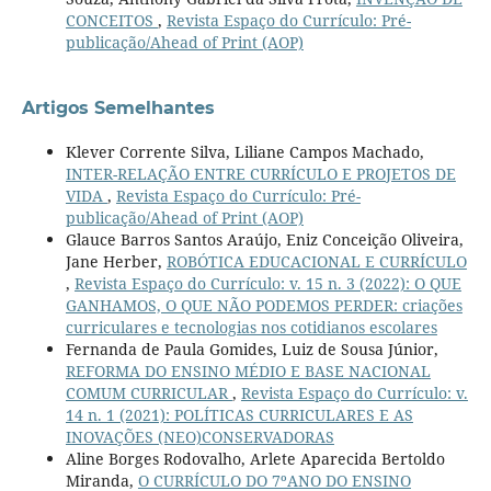
CONCEITOS
,
Revista Espaço do Currículo: Pré-
publicação/Ahead of Print (AOP)
Artigos Semelhantes
Klever Corrente Silva, Liliane Campos Machado,
INTER-RELAÇÃO ENTRE CURRÍCULO E PROJETOS DE
VIDA
,
Revista Espaço do Currículo: Pré-
publicação/Ahead of Print (AOP)
Glauce Barros Santos Araújo, Eniz Conceição Oliveira,
Jane Herber,
ROBÓTICA EDUCACIONAL E CURRÍCULO
,
Revista Espaço do Currículo: v. 15 n. 3 (2022): O QUE
GANHAMOS, O QUE NÃO PODEMOS PERDER: criações
curriculares e tecnologias nos cotidianos escolares
Fernanda de Paula Gomides, Luiz de Sousa Júnior,
REFORMA DO ENSINO MÉDIO E BASE NACIONAL
COMUM CURRICULAR
,
Revista Espaço do Currículo: v.
14 n. 1 (2021): POLÍTICAS CURRICULARES E AS
INOVAÇÕES (NEO)CONSERVADORAS
Aline Borges Rodovalho, Arlete Aparecida Bertoldo
Miranda,
O CURRÍCULO DO 7ºANO DO ENSINO