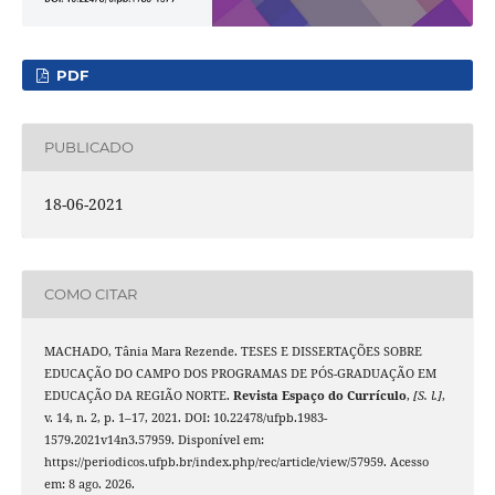
PDF
PUBLICADO
18-06-2021
COMO CITAR
MACHADO, Tânia Mara Rezende. TESES E DISSERTAÇÕES SOBRE
EDUCAÇÃO DO CAMPO DOS PROGRAMAS DE PÓS-GRADUAÇÃO EM
EDUCAÇÃO DA REGIÃO NORTE.
Revista Espaço do Currículo
,
[S. l.]
,
v. 14, n. 2, p. 1–17, 2021. DOI: 10.22478/ufpb.1983-
1579.2021v14n3.57959. Disponível em:
https://periodicos.ufpb.br/index.php/rec/article/view/57959. Acesso
em: 8 ago. 2026.