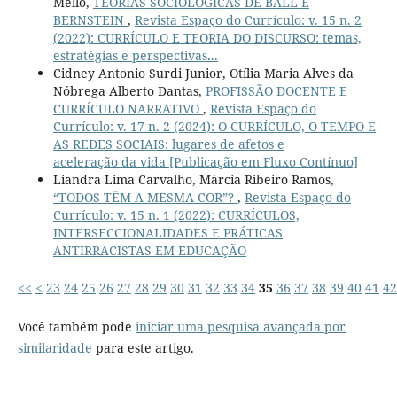
Mello,
TEORIAS SOCIOLÓGICAS DE BALL E
BERNSTEIN
,
Revista Espaço do Currículo: v. 15 n. 2
(2022): CURRÍCULO E TEORIA DO DISCURSO: temas,
estratégias e perspectivas...
Cidney Antonio Surdi Junior, Otília Maria Alves da
Nóbrega Alberto Dantas,
PROFISSÃO DOCENTE E
CURRÍCULO NARRATIVO
,
Revista Espaço do
Currículo: v. 17 n. 2 (2024): O CURRÍCULO, O TEMPO E
AS REDES SOCIAIS: lugares de afetos e
aceleração da vida [Publicação em Fluxo Contínuo]
Liandra Lima Carvalho, Márcia Ribeiro Ramos,
“TODOS TÊM A MESMA COR”?
,
Revista Espaço do
Currículo: v. 15 n. 1 (2022): CURRÍCULOS,
INTERSECCIONALIDADES E PRÁTICAS
ANTIRRACISTAS EM EDUCAÇÃO
<<
<
23
24
25
26
27
28
29
30
31
32
33
34
35
36
37
38
39
40
41
42
Você também pode
iniciar uma pesquisa avançada por
similaridade
para este artigo.