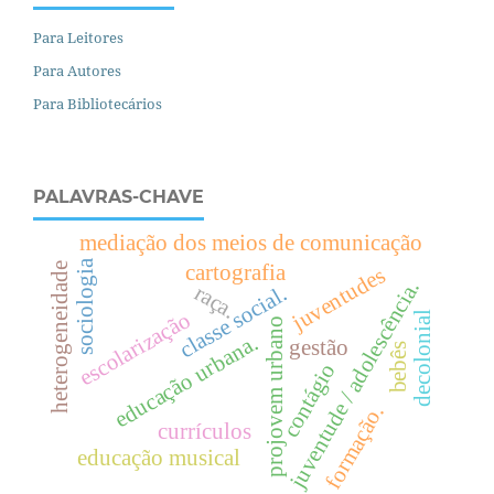
Para Leitores
Para Autores
Para Bibliotecários
PALAVRAS-CHAVE
mediação dos meios de comunicação
sociologia
cartografia
heterogeneidade
juventudes
juventude / adolescência.
raça.
.
escolarização
decolonial
c
l
a
s
s
e
s
o
c
i
a
l
projovem urbano
.
gestão
bebês
contágio
e
d
u
c
a
ç
ã
o
u
r
b
a
n
a
formação.
currículos
educação musical