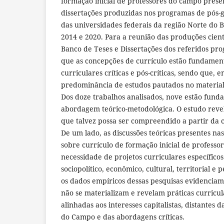
formação inicial de professores do campo prese
dissertações produzidas nos programas de pós
das universidades federais da região Norte do B
2014 e 2020. Para a reunião das produções cient
Banco de Teses e Dissertações dos referidos pr
que as concepções de currículo estão fundamen
curriculares críticas e pós-críticas, sendo que, en
predominância de estudos pautados no materialis
Dos doze trabalhos analisados, nove estão fun
abordagem teórico-metodológica. O estudo reve
que talvez possa ser compreendido a partir da c
De um lado, as discussões teóricas presentes nas
sobre currículo de formação inicial de profess
necessidade de projetos curriculares específicos
sociopolítico, econômico, cultural, territorial e 
os dados empíricos dessas pesquisas evidenciam
não se materializam e revelam práticas curricu
alinhadas aos interesses capitalistas, distantes 
do Campo e das abordagens críticas.