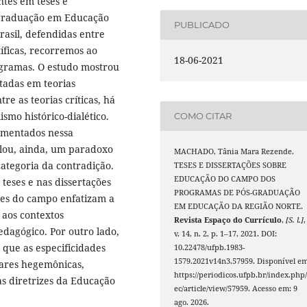
ntes em teses e
-graduação em Educação
PUBLICADO
rasil, defendidas entre
íficas, recorremos ao
18-06-2021
ogramas. O estudo mostrou
tadas em teorias
tre as teorias críticas, há
mo histórico-dialético.
COMO CITAR
damentados nessa
lou, ainda, um paradoxo
MACHADO, Tânia Mara Rezende.
ategoria da contradição.
TESES E DISSERTAÇÕES SOBRE
EDUCAÇÃO DO CAMPO DOS
 teses e nas dissertações
PROGRAMAS DE PÓS-GRADUAÇÃO
ores do campo enfatizam a
EM EDUCAÇÃO DA REGIÃO NORTE.
 aos contextos
Revista Espaço do Currículo
,
[S. l.]
,
pedagógico. Por outro lado,
v. 14, n. 2, p. 1–17, 2021. DOI:
 que as especificidades
10.22478/ufpb.1983-
1579.2021v14n3.57959. Disponível em
lares hegemônicas,
https://periodicos.ufpb.br/index.php/
das diretrizes da Educação
ec/article/view/57959. Acesso em: 9
ago. 2026.