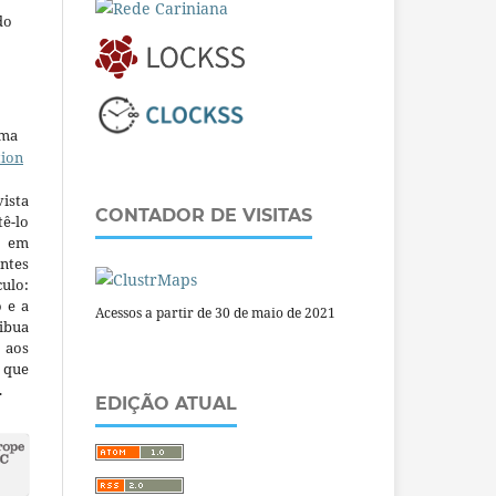
do
uma
tion
ista
CONTADOR DE VISITAS
ê-lo
m em
ntes
culo:
o e a
Acessos a partir de 30 de maio de 2021
ibua
 aos
a que
.
EDIÇÃO ATUAL