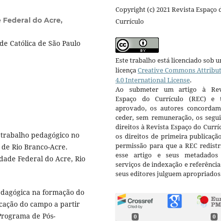
Copyright (c) 2021 Revista Espaço 
 Federal do Acre,
Currículo
de Católica de São Paulo
Este trabalho está licenciado sob 
licença
Creative Commons Attribu
4.0 International License
.
Ao submeter um artigo à Rev
Espaço do Currículo (REC) e t
aprovado, os autores concorda
ceder, sem remuneração, os segui
direitos à Revista Espaço do Currí
 trabalho pedagógico no
os direitos de primeira publicaçã
permissão para que a REC redistr
o de Rio Branco-Acre.
esse artigo e seus metadados
dade Federal do Acre, Rio
serviços de indexação e referênci
seus editores julguem apropriados
edagógica na formação do
cação do campo a partir
Programa de Pós-
0
0