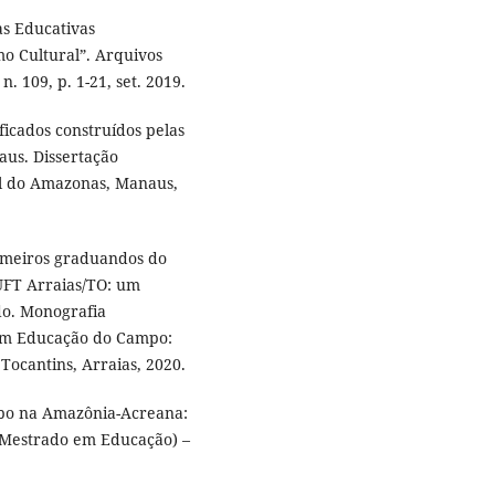
as Educativas
mo Cultural”. Arquivos
n. 109, p. 1-21, set. 2019.
ficados construídos pelas
aus. Dissertação
l do Amazonas, Manaus,
imeiros graduandos do
UFT Arraias/TO: um
do. Monografia
 em Educação do Campo:
Tocantins, Arraias, 2020.
mpo na Amazônia-Acreana:
o (Mestrado em Educação) –
.