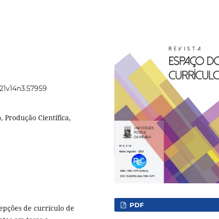
021v14n3.57959
 Produção Científica,
PDF
cepções de currículo de