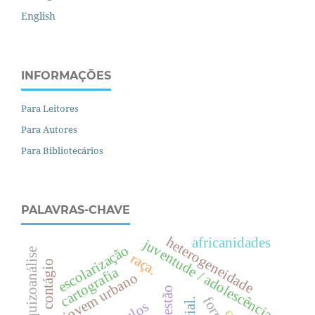
English
INFORMAÇÕES
Para Leitores
Para Autores
Para Bibliotecários
PALAVRAS-CHAVE
heterogeneidade
africanidades
juventude / adolescência.
escolarização
esquizoanálise
raça.
contágio
cartografia
projovem urbano
gestão
.