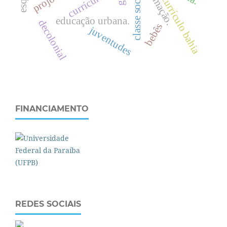
formação.
currículos
currículo bahia
c
l
a
s
s
e
s
o
c
i
a
l
educação urbana.
decolonial
bebês
juventudes
FINANCIAMENTO
REDES SOCIAIS