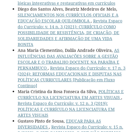
lógicas integrativas e restaurativas em currículos
Diego dos Santos Alves, Beatriz Medeiros de Melo,
SILENCIAMENTOS NOS CURRÍCULOS OFICIAIS E A
EDUCAÇÃO ESCOLAR QUILOMBOLA
,
Revista Espaço
do Currículo: v. 14 n. 3 (2021): CURRÍCULO COMO
POSSIBILIDADE DE RESISTÊNCIA, DE CRIAÇÃO, DE
SOLIDARIEDADES E AFIRMAÇÃO DE UMA VIDA
BONITA
Ana Maria Clementino, Dalila Andrade Oliveira,
AS
INFLUÊNCIAS DAS AVALIAÇÕES SOBRE A GESTÃO
ESCOLAR E O TRABALHO DOCENTE NA PARAÍBA E
PERNAMBUCO
,
Revista Espaço do Currículo: v. 17 n. 3
(2024): REFORMAS EDUCACIONAIS E DISPUTAS NAS
POLÍTICAS CURRICULARES [Publicação em Fluxo
Contínuo]
Maria Cristina da Rosa Fonseca da Silva,
POLÍTICAS E
CURRÍCULO NA LICENCIATURA EM ARTES VISUAIS
,
Revista Espaço do Currículo: v. 12 n. 3 (2019):
POLÍTICAS E CURRÍCULO NA LICENCIATURA EM
ARTES VISUAIS
Gustavo Pinto de Sousa,
EDUCAR PARA AS
DIVERSIDADES
,
Revista Espaço do Currículo: v. 15 n.