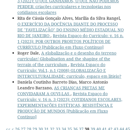
3 (2022): O QUE GANHAMOS, O QUE NÃO PODEMOS
PERDER: criações curriculares e tecnologias nos
cotidianos escolares
Rita de Cássia Gonçalo Alves, Marilia da Silva Rangel,
O EXERCÍCIO DA DOCÊNCIA DIANTE DO PROCESSO
DE "FAVELIZAÇÃO" DO ENSINO MÉDIO ESTADUAL NO
RIO DE JANEIRO
,
Revista Espaço do Currículo: v. 16 n.
1 (2023): POR OUTROS PROJETOS POLÍTICOS DE
CURRÍCULO [Publicação em Fluxo Contínuo]
Roger Dale,
A globalização e o desenho do terreno
curricular/ Globalisation and the shaping of the
terrain of the curriculum
,
Revista Espaço do
Currículo: Vol.1, n.1 (2008) GLOBALIZAÇÃO E
INTERCULTURALIDADE: currículo, espaço em litígio?
Daniela Coutinho Barreto Dias, Marco Antonio
Leandro Barzano,
AS CRIANÇAS PRETAS ME
CONVIDARAM A OUVI-LAS
,
Revista Espaço do
Currículo: v. 16 n. 3 (2023): COTIDIANOS ESCOLARES,
EXPERIMENTAÇÕES ESTÉTICAS, RESISTÊNCIA E
PRODUÇÃO DE MUNDOS [Publicação em Fluxo
Contínuo]
<<
<
26
27
28
29
30
31
32
33
34
35
36
37
38
39
40
41
42
43
44
45