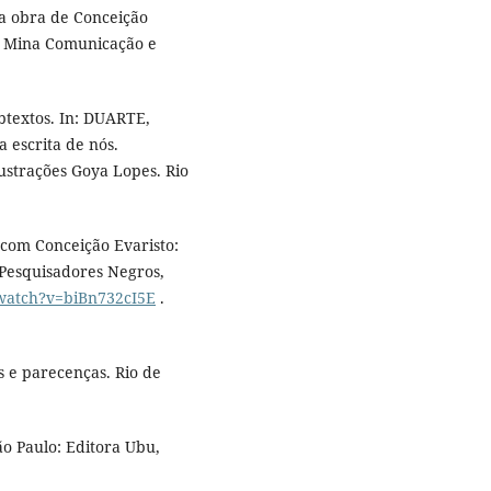
 a obra de Conceição
o: Mina Comunicação e
btextos. In: DUARTE,
a escrita de nós.
lustrações Goya Lopes. Rio
com Conceição Evaristo:
Pesquisadores Negros,
watch?v=biBn732cI5E
.
s e parecenças. Rio de
o Paulo: Editora Ubu,