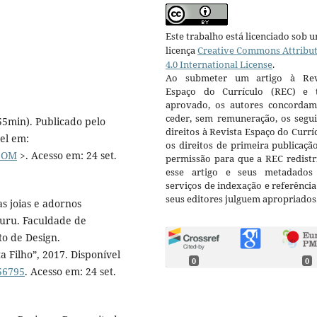
Este trabalho está licenciado sob 
licença
Creative Commons Attribu
4.0 International License
.
Ao submeter um artigo à Rev
Espaço do Currículo (REC) e t
aprovado, os autores concorda
ceder, sem remuneração, os segui
(55min). Publicado pelo
direitos à Revista Espaço do Currí
el em:
os direitos de primeira publicaçã
_6OM
>. Acesso em: 24 set.
permissão para que a REC redistr
esse artigo e seus metadados
serviços de indexação e referênci
seus editores julguem apropriados
s joias e adornos
auru. Faculdade de
o de Design.
a Filho”, 2017. Disponível
0
0
156795
. Acesso em: 24 set.