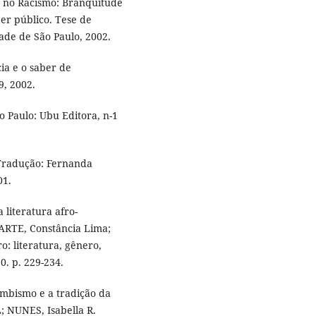
s no Racismo: Branquitude
er público. Tese de
dade de São Paulo, 2002.
ia e o saber de
9, 2002.
o Paulo: Ubu Editora, n-1
Tradução: Fernanda
01.
literatura afro-
ARTE, Constância Lima;
o: literatura, gênero,
0. p. 229-234.
ombismo e a tradição da
L; NUNES, Isabella R.