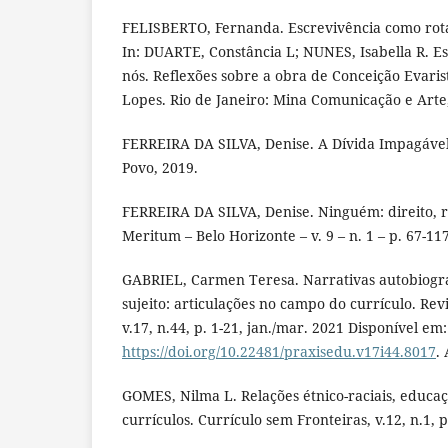
FELISBERTO, Fernanda. Escrevivência como rota
In: DUARTE, Constância L; NUNES, Isabella R. Es
nós. Reflexões sobre a obra de Conceição Evaris
Lopes. Rio de Janeiro: Mina Comunicação e Arte
FERREIRA DA SILVA, Denise. A Dívida Impagável
Povo, 2019.
FERREIRA DA SILVA, Denise. Ninguém: direito, ra
Meritum – Belo Horizonte – v. 9 – n. 1 – p. 67-117
GABRIEL, Carmen Teresa. Narrativas autobiográ
sujeito: articulações no campo do currículo. Rev
v.17, n.44, p. 1-21, jan./mar. 2021 Disponível em:
https://doi.org/10.22481/praxisedu.v17i44.8017
.
GOMES, Nilma L. Relações étnico-raciais, educa
currículos. Currículo sem Fronteiras, v.12, n.1, 