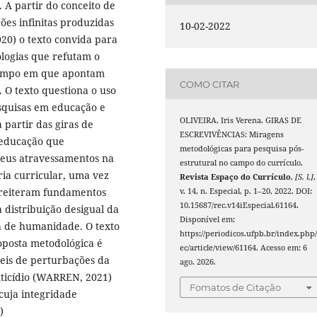
. A partir do conceito de
ões infinitas produzidas
10-02-2022
20) o texto convida para
logias que refutam o
 tempo em que apontam
COMO CITAR
. O texto questiona o uso
squisas em educação e
OLIVEIRA, Iris Verena. GIRAS DE
partir das giras de
ESCREVIVÊNCIAS: Miragens
e educação que
metodológicas para pesquisa pós-
seus atravessamentos na
estrutural no campo do currículo.
ia curricular, uma vez
Revista Espaço do Currículo
,
[S. l.]
,
 reiteram fundamentos
v. 14, n. Especial, p. 1–20, 2022. DOI:
10.15687/rec.v14iEspecial.61164.
 distribuição desigual da
Disponível em:
ta de humanidade. O texto
https://periodicos.ufpb.br/index.php/
oposta metodológica é
ec/article/view/61164. Acesso em: 6
eis de perturbações da
ago. 2026.
ticídio (WARREN, 2021)
Fomatos de Citação
cuja integridade
)