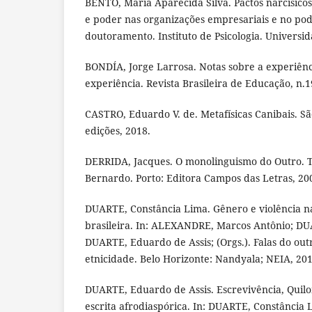
BENTO, Maria Aparecida Silva. Pactos narcísico
e poder nas organizações empresariais e no pod
doutoramento. Instituto de Psicologia. Universi
BONDÍA, Jorge Larrosa. Notas sobre a experiênc
experiência. Revista Brasileira de Educação, n.1
CASTRO, Eduardo V. de. Metafísicas Canibais. Sã
edições, 2018.
DERRIDA, Jacques. O monolinguismo do Outro. 
Bernardo. Porto: Editora Campos das Letras, 20
DUARTE, Constância Lima. Gênero e violência na 
brasileira. In: ALEXANDRE, Marcos Antônio; DU
DUARTE, Eduardo de Assis; (Orgs.). Falas do outr
etnicidade. Belo Horizonte: Nandyala; NEIA, 201
DUARTE, Eduardo de Assis. Escrevivência, Quil
escrita afrodiaspórica. In: DUARTE, Constância 