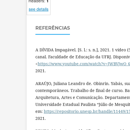
Readers:
1
see details
REFERÊNCIAS
A DÍVIDA Impagável. [S. l.: s. n.], 2021. 1 vídeo 
canal. Faculdade de Educação da UFRJ. Disponív
<
https://www.youtube.com/watch?v=JWBVJwO
2021.
ARAÚJO, Juliana Leandro de. Obìnrin. Yabás, sua
contemporâneos. Trabalho de final de curso. B
Arquitetura, Artes e Comunicação. Departament
Universidade Estadual Paulista “Júlio de Mesquit
em:
https://repositorio.unesp.br/handle/11449/
2021.