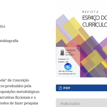
1164
utobiografia
bela” de Conceição
cos produzidos pela
PDF
proposições metodológicas
rrativas ficcionais e o
 modos de fazer pesquisa
PUBLICADO