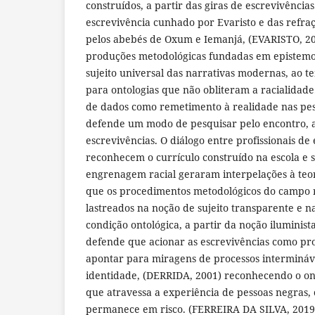
construídos, a partir das giras de escrevivências
escrevivência cunhado por Evaristo e das refraç
pelos abebés de Oxum e Iemanjá, (EVARISTO, 20
produções metodológicas fundadas em epistemo
sujeito universal das narrativas modernas, ao
para ontologias que não obliteram a racialidade
de dados como remetimento à realidade nas pe
defende um modo de pesquisar pelo encontro, a 
escrevivências. O diálogo entre profissionais d
reconhecem o currículo construído na escola e 
engrenagem racial geraram interpelações à teor
que os procedimentos metodológicos do campo
lastreados na noção de sujeito transparente e na
condição ontológica, a partir da noção iluminis
defende que acionar as escrevivências como pr
apontar para miragens de processos intermináv
identidade, (DERRIDA, 2001) reconhecendo o on
que atravessa a experiência de pessoas negras, 
permanece em risco. (FERREIRA DA SILVA, 2019