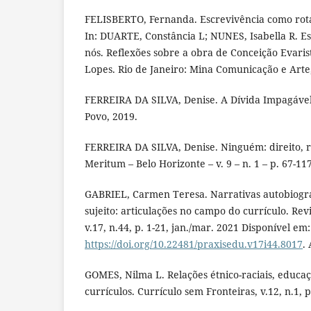
FELISBERTO, Fernanda. Escrevivência como rota
In: DUARTE, Constância L; NUNES, Isabella R. Es
nós. Reflexões sobre a obra de Conceição Evaris
Lopes. Rio de Janeiro: Mina Comunicação e Arte
FERREIRA DA SILVA, Denise. A Dívida Impagável
Povo, 2019.
FERREIRA DA SILVA, Denise. Ninguém: direito, ra
Meritum – Belo Horizonte – v. 9 – n. 1 – p. 67-117
GABRIEL, Carmen Teresa. Narrativas autobiográ
sujeito: articulações no campo do currículo. Rev
v.17, n.44, p. 1-21, jan./mar. 2021 Disponível em:
https://doi.org/10.22481/praxisedu.v17i44.8017
.
GOMES, Nilma L. Relações étnico-raciais, educa
currículos. Currículo sem Fronteiras, v.12, n.1, 