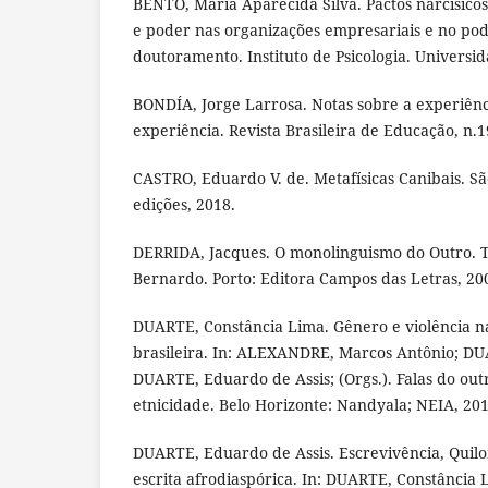
BENTO, Maria Aparecida Silva. Pactos narcísico
e poder nas organizações empresariais e no pod
doutoramento. Instituto de Psicologia. Universi
BONDÍA, Jorge Larrosa. Notas sobre a experiênc
experiência. Revista Brasileira de Educação, n.1
CASTRO, Eduardo V. de. Metafísicas Canibais. Sã
edições, 2018.
DERRIDA, Jacques. O monolinguismo do Outro. 
Bernardo. Porto: Editora Campos das Letras, 20
DUARTE, Constância Lima. Gênero e violência na 
brasileira. In: ALEXANDRE, Marcos Antônio; DU
DUARTE, Eduardo de Assis; (Orgs.). Falas do outr
etnicidade. Belo Horizonte: Nandyala; NEIA, 201
DUARTE, Eduardo de Assis. Escrevivência, Quil
escrita afrodiaspórica. In: DUARTE, Constância 