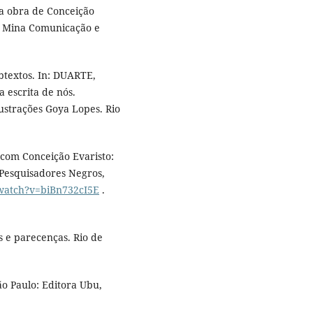
 a obra de Conceição
o: Mina Comunicação e
btextos. In: DUARTE,
a escrita de nós.
lustrações Goya Lopes. Rio
com Conceição Evaristo:
Pesquisadores Negros,
watch?v=biBn732cI5E
.
s e parecenças. Rio de
o Paulo: Editora Ubu,