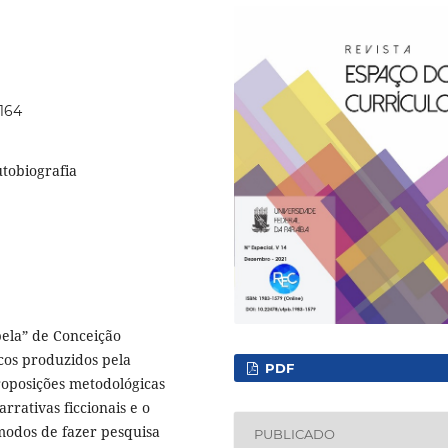
1164
utobiografia
bela” de Conceição
cos produzidos pela
PDF
proposições metodológicas
rrativas ficcionais e o
 modos de fazer pesquisa
PUBLICADO