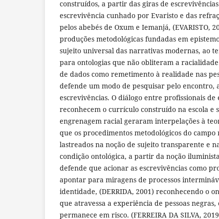
construídos, a partir das giras de escrevivências
escrevivência cunhado por Evaristo e das refraç
pelos abebés de Oxum e Iemanjá, (EVARISTO, 20
produções metodológicas fundadas em epistemo
sujeito universal das narrativas modernas, ao
para ontologias que não obliteram a racialidade
de dados como remetimento à realidade nas pe
defende um modo de pesquisar pelo encontro, a 
escrevivências. O diálogo entre profissionais d
reconhecem o currículo construído na escola e 
engrenagem racial geraram interpelações à teor
que os procedimentos metodológicos do campo
lastreados na noção de sujeito transparente e na
condição ontológica, a partir da noção iluminis
defende que acionar as escrevivências como pr
apontar para miragens de processos intermináv
identidade, (DERRIDA, 2001) reconhecendo o on
que atravessa a experiência de pessoas negras, 
permanece em risco. (FERREIRA DA SILVA, 2019