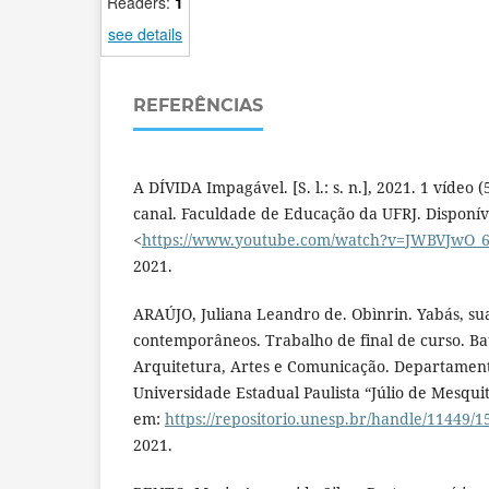
Readers:
1
see details
REFERÊNCIAS
A DÍVIDA Impagável. [S. l.: s. n.], 2021. 1 vídeo 
canal. Faculdade de Educação da UFRJ. Disponív
<
https://www.youtube.com/watch?v=JWBVJwO
2021.
ARAÚJO, Juliana Leandro de. Obìnrin. Yabás, sua
contemporâneos. Trabalho de final de curso. B
Arquitetura, Artes e Comunicação. Departament
Universidade Estadual Paulista “Júlio de Mesquit
em:
https://repositorio.unesp.br/handle/11449/
2021.