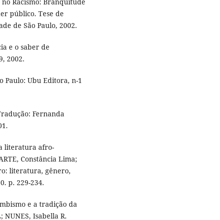
s no Racismo: Branquitude
er público. Tese de
dade de São Paulo, 2002.
ia e o saber de
9, 2002.
o Paulo: Ubu Editora, n-1
Tradução: Fernanda
01.
literatura afro-
ARTE, Constância Lima;
o: literatura, gênero,
0. p. 229-234.
ombismo e a tradição da
L; NUNES, Isabella R.