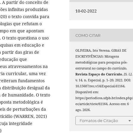
. A partir do conceito de
ões infinitas produzidas
10-02-2022
20) o texto convida para
logias que refutam o
 tempo em que apontam
COMO CITAR
. O texto questiona o uso
squisas em educação e
OLIVEIRA, Iris Verena. GIRAS DE
partir das giras de
ESCREVIVÊNCIAS: Miragens
e educação que
metodológicas para pesquisa pós-
seus atravessamentos na
estrutural no campo do currículo.
ia curricular, uma vez
Revista Espaço do Currículo
,
[S. l.]
,
 reiteram fundamentos
v. 14, n. Especial, p. 1–20, 2022. DOI:
10.15687/rec.v14iEspecial.61164.
 distribuição desigual da
Disponível em:
ta de humanidade. O texto
https://periodicos.ufpb.br/index.php/
oposta metodológica é
ec/article/view/61164. Acesso em: 6
eis de perturbações da
ago. 2026.
ticídio (WARREN, 2021)
Fomatos de Citação
cuja integridade
)