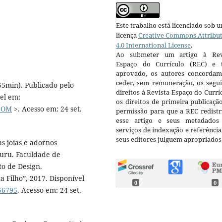
Este trabalho está licenciado sob 
licença
Creative Commons Attribu
4.0 International License
.
Ao submeter um artigo à Rev
Espaço do Currículo (REC) e t
aprovado, os autores concorda
ceder, sem remuneração, os segui
(55min). Publicado pelo
direitos à Revista Espaço do Currí
el em:
os direitos de primeira publicaçã
_6OM
>. Acesso em: 24 set.
permissão para que a REC redistr
esse artigo e seus metadados
serviços de indexação e referênci
seus editores julguem apropriados
s joias e adornos
auru. Faculdade de
o de Design.
a Filho”, 2017. Disponível
0
0
156795
. Acesso em: 24 set.