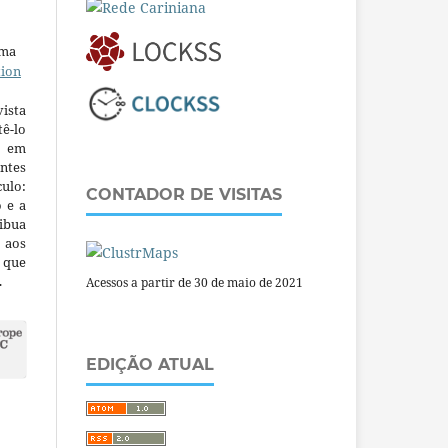
uma
tion
ista
ê-lo
m em
ntes
culo:
CONTADOR DE VISITAS
o e a
ibua
 aos
a que
.
Acessos a partir de 30 de maio de 2021
EDIÇÃO ATUAL