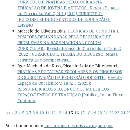
CURRÍCULO E PRÁTICAS PEDAGÓGICAS NA
EDUCAÇÃO DE JOVENS E ADULTOS
,
Revista Espaço
do Currículo: Vol. 7, N.1 (2014) CURRÍCULO:
(RE)CONSTRUINDO SENTIDOS DE EDUCAÇÃO E
ENSINO
Marcelo de Oliveira Dias,
TÉCNICAS DE CONDUTA E
POSIÇÕES DEMANDADAS PELA RESOLUÇÃO DE
PROBLEMAS NA BASE NACIONAL COMUM
CURRICULAR
,
Revista Espaço do Currículo: v. 15 n. 2
(2022): CURRÍCULO E TEORIA DO DISCURSO: temas,
estratégias e perspectivas...
Igor Machado da Rosa, Ricardo Luiz de Bittencourt,
PRÁTICAS EDUCATIVAS ESCOLARES E OS PROCESSOS
DE SUBJETIVAÇÃO DA PROFISSÃO DOCENTE
,
Revista
Espaço do Currículo: v. 18 n. 3 (2025):
RESSIGNIFICAÇÕES DA BNCC NOS MÚLTIPLOS
ESPAÇO-TEMPOS DE TRADUÇÃO [Publicação em Fluxo
Contínuo]
<<
<
3
4
5
6
7
8
9
10
11
12
13
14
15
16
17
18
19
20
21
22
23
24
2
Você também pode
iniciar uma pesquisa avançada por