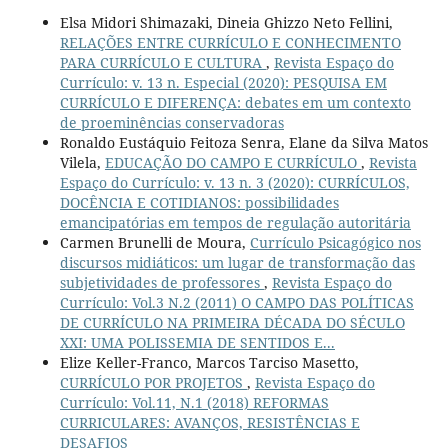
Elsa Midori Shimazaki, Dineia Ghizzo Neto Fellini,
RELAÇÕES ENTRE CURRÍCULO E CONHECIMENTO
PARA CURRÍCULO E CULTURA
,
Revista Espaço do
Currículo: v. 13 n. Especial (2020): PESQUISA EM
CURRÍCULO E DIFERENÇA: debates em um contexto
de proeminências conservadoras
Ronaldo Eustáquio Feitoza Senra, Elane da Silva Matos
Vilela,
EDUCAÇÃO DO CAMPO E CURRÍCULO
,
Revista
Espaço do Currículo: v. 13 n. 3 (2020): CURRÍCULOS,
DOCÊNCIA E COTIDIANOS: possibilidades
emancipatórias em tempos de regulação autoritária
Carmen Brunelli de Moura,
Currículo Psicagógico nos
discursos midiáticos: um lugar de transformação das
subjetividades de professores
,
Revista Espaço do
Currículo: Vol.3 N.2 (2011) O CAMPO DAS POLÍTICAS
DE CURRÍCULO NA PRIMEIRA DÉCADA DO SÉCULO
XXI: UMA POLISSEMIA DE SENTIDOS E...
Elize Keller-Franco, Marcos Tarciso Masetto,
CURRÍCULO POR PROJETOS
,
Revista Espaço do
Currículo: Vol.11, N.1 (2018) REFORMAS
CURRICULARES: AVANÇOS, RESISTÊNCIAS E
DESAFIOS