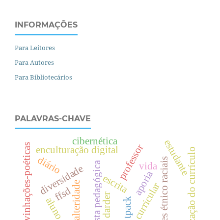
INFORMAÇÕES
Para Leitores
Para Autores
Para Bibliotecários
PALAVRAS-CHAVE
cibernética
estudante
escrevinhações-poéticas
professor
enculturação digital
atualização do currículo
diário
relações étnico raciais
proposta pedagógica
vida
diversidade
aporia
escrita
alteridade
teoria curricular
ffsd
aluno.
tpack