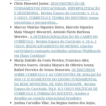
Clívio Pimentel Junior,
DESCONSTRUÇÃO DE
FUNDAMENTOS EDUCACIONAIS, HIPERPOLITIZAÇÃO
E HEGEMONIA
,
Revista Espaço do Currículo: v. 15 n.
2 (2022): CURRÍCULO E TEORIA DO DISCURSO: temas,
estratégias e perspectivas...
Marcus Vinicius Siqueira Dutra, Marcelo Siqueira
Maia Vinagre Mocarzel, Antonio Flavio Barbosa
Moreira ,
A INTERNACIONALIZAÇÃO DO CAMPO DO
CURRÍCULO
,
Revista Espaço do Currículo: v. 16 n. 2
(2023): REENCANTAMENTO DO MUNDO: criações
curriculares enquanto novidades utópicas [Publicação
em Fluxo Contínuo]
Maria Zuleide da Costa Pereira; Francisco Alex
Pereira Soares, Gessica Mayara de Oliveira Souza;
Rafael Ferreira de Souza Honorato,
OS DISCURSOS
SOBRE CURRÍCULO E AS CONCEPÇÕES DE AVALIAÇÃO
NOS I E II SEGMENTOS DO ENSINO FUNDAMENTAL
DA REDE MUNICIPAL DE JOÃO PESSOA/PB
,
Revista
Espaço do Currículo: Vol.8, N.3 (2015) POLÍTICAS DE
CURRÍCULO E FORMAÇÃO DOCENTE: tensões e
desafios no cenário educacional brasileiro
Joelma Carvalho Vilar, Isa Regina Santos dos Anjos,