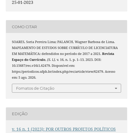
25-01-2023
COMO CITAR
SOARES, Soria Pereira Lima; PALANCH, Wagner Barbosa de Lima.
MAPEAMENTO DE ESTUDOS SOBRE CURRÍCULO DE LICENCIATURA
EM MATEMÁTICA: defendidos no período de 2017 a 2021.
Revista
Espaço do Currículo
,
[S. l.]
, v. 16, n. 1, p. 1–13, 2023. DOI:
10.15687/rec.v16i1.62479. Disponível em:
https://periodicos.ufpb.br/index.php/rec/article/view/62479. Acesso
em: 5 ago. 2026.
Fomatos de Citação
EDIÇÃO
v. 16 n. 1 (2023): POR OUTROS PROJETOS POLÍTICOS