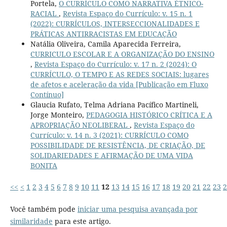
Portela,
O CURRÍCULO COMO NARRATIVA ÉTNICO-
RACIAL
,
Revista Espaço do Currículo: v. 15 n. 1
(2022): CURRÍCULOS, INTERSECCIONALIDADES E
PRÁTICAS ANTIRRACISTAS EM EDUCAÇÃO
Natália Oliveira, Camila Aparecida Ferreira,
CURRICULO ESCOLAR E A ORGANIZAÇÃO DO ENSINO
,
Revista Espaço do Currículo: v. 17 n. 2 (2024): O
CURRÍCULO, O TEMPO E AS REDES SOCIAIS: lugares
de afetos e aceleração da vida [Publicação em Fluxo
Contínuo]
Glaucia Rufato, Telma Adriana Pacífico Martineli,
Jorge Monteiro,
PEDAGOGIA HISTÓRICO CRÍTICA E A
APROPRIAÇÃO NEOLIBERAL
,
Revista Espaço do
Currículo: v. 14 n. 3 (2021): CURRÍCULO COMO
POSSIBILIDADE DE RESISTÊNCIA, DE CRIAÇÃO, DE
SOLIDARIEDADES E AFIRMAÇÃO DE UMA VIDA
BONITA
<<
<
1
2
3
4
5
6
7
8
9
10
11
12
13
14
15
16
17
18
19
20
21
22
23
2
Você também pode
iniciar uma pesquisa avançada por
similaridade
para este artigo.