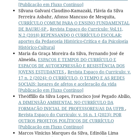
[Publicação em Fluxo Contínuo]
Silvana Galvani Claudino-Kamazaki, Flávia da Silva
Ferreira Asbahr, Afonso Mancuso de Mesquita,
CURRÍCULO COMUM PARA O ENSINO FUNDAMENTAL
DE BAURU-SP
,
Revista Espaço do Currículo: Vol.11,
N.2 (2018) REPENSANDO O CURRÍCULO ESCOLAR:
aportes da Pedagogia Histórico-Crítica e da Psicologia
Histórico-Cultural
Maria da Graça Moreira da Silva, Fernando José de
Almeida,
ESPAÇOS E TEMPOS DO CURRÍCULO E
ESPAÇOS DE AUTOEXPRESSÃO E RESISTÊNCIA DOS
JOVENS ESTUDANTES
,
Revista Espaço do Currículo: v.
17 n. 2 (2024): O CURRÍCULO, O TEMPO E AS REDES
SOCIAIS: lugares de afetos e aceleração da vida
[Publicação em Fluxo Contínuo]
Theóffillo da Silva Lopes, Francisco José Pegado Abílio,
A DIMENSÃO AMBIENTAL NO CURRÍCULO DA
FORMAÇÃO INICIAL DE PROFESSORES/AS DA UFPB
,
Revista Espaço do Currículo: v. 16 n. 1 (2023): POR
OUTROS PROJETOS POLÍTICOS DE CURRÍCULO
[Publicação em Fluxo Contínuo]
Marcos Vinicius Marques da Silva, Edinólia Lima