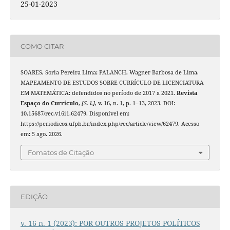
25-01-2023
COMO CITAR
SOARES, Soria Pereira Lima; PALANCH, Wagner Barbosa de Lima.
MAPEAMENTO DE ESTUDOS SOBRE CURRÍCULO DE LICENCIATURA
EM MATEMÁTICA: defendidos no período de 2017 a 2021.
Revista
Espaço do Currículo
,
[S. l.]
, v. 16, n. 1, p. 1–13, 2023. DOI:
10.15687/rec.v16i1.62479. Disponível em:
https://periodicos.ufpb.br/index.php/rec/article/view/62479. Acesso
em: 5 ago. 2026.
Fomatos de Citação
EDIÇÃO
v. 16 n. 1 (2023): POR OUTROS PROJETOS POLÍTICOS