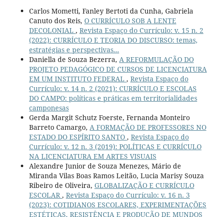
Carlos Mometti, Fanley Bertoti da Cunha, Gabriela
Canuto dos Reis,
O CURRÍCULO SOB A LENTE
DECOLONIAL
,
Revista Espaço do Currículo: v. 15 n. 2
(2022): CURRÍCULO E TEORIA DO DISCURSO: temas,
estratégias e perspectivas...
Daniella de Souza Bezerra,
A REFORMULAÇÃO DO
PROJETO PEDAGÓGICO DE CURSOS DE LICENCIATURA
EM UM INSTITUTO FEDERAL
,
Revista Espaço do
Currículo: v. 14 n. 2 (2021): CURRÍCULO E ESCOLAS
DO CAMPO: políticas e práticas em territorialidades
camponesas
Gerda Margit Schutz Foerste, Fernanda Monteiro
Barreto Camargo,
A FORMAÇÃO DE PROFESSORES NO
ESTADO DO ESPÍRITO SANTO
,
Revista Espaço do
Currículo: v. 12 n. 3 (2019): POLÍTICAS E CURRÍCULO
NA LICENCIATURA EM ARTES VISUAIS
Alexandre Junior de Souza Menezes, Mário de
Miranda Vilas Boas Ramos Leitão, Lucia Marisy Souza
Ribeiro de Oliveira,
GLOBALIZAÇÃO E CURRÍCULO
ESCOLAR
,
Revista Espaço do Currículo: v. 16 n. 3
(2023): COTIDIANOS ESCOLARES, EXPERIMENTAÇÕES
ESTÉTICAS, RESISTÊNCIA E PRODUÇÃO DE MUNDOS