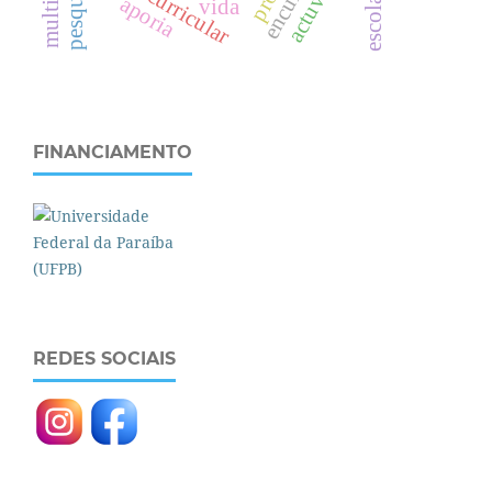
teoria curricular
aporia
vida
FINANCIAMENTO
REDES SOCIAIS