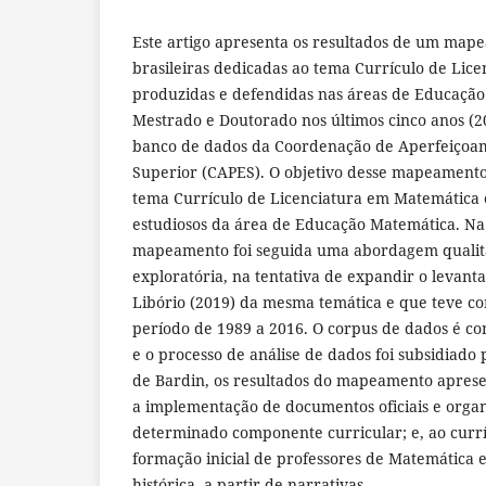
Este artigo apresenta os resultados de um map
brasileiras dedicadas ao tema Currículo de Lic
produzidas e defendidas nas áreas de Educação
Mestrado e Doutorado nos últimos cinco anos (2
banco de dados da Coordenação de Aperfeiçoam
Superior (CAPES). O objetivo desse mapeament
tema Currículo de Licenciatura em Matemática 
estudiosos da área de Educação Matemática. Na
mapeamento foi seguida uma abordagem qualita
exploratória, na tentativa de expandir o levant
Libório (2019) da mesma temática e que teve c
período de 1989 a 2016. O corpus de dados é con
e o processo de análise de dados foi subsidiado
de Bardin, os resultados do mapeamento apres
a implementação de documentos oficiais e organ
determinado componente curricular; e, ao currí
formação inicial de professores de Matemática
histórica, a partir de narrativas.