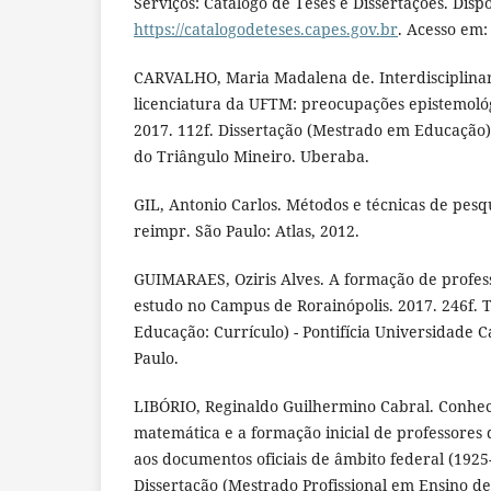
Serviços: Catálogo de Teses e Dissertações. Disp
https://catalogodeteses.capes.gov.br
. Acesso em:
CARVALHO, Maria Madalena de. Interdisciplinar
licenciatura da UFTM: preocupações epistemológ
2017. 112f. Dissertação (Mestrado em Educação)
do Triângulo Mineiro. Uberaba.
GIL, Antonio Carlos. Métodos e técnicas de pesqui
reimpr. São Paulo: Atlas, 2012.
GUIMARAES, Oziris Alves. A formação de profes
estudo no Campus de Rorainópolis. 2017. 246f.
Educação: Currículo) - Pontifícia Universidade C
Paulo.
LIBÓRIO, Reginaldo Guilhermino Cabral. Conhec
matemática e a formação inicial de professores
aos documentos oficiais de âmbito federal (1925-
Dissertação (Mestrado Profissional em Ensino de