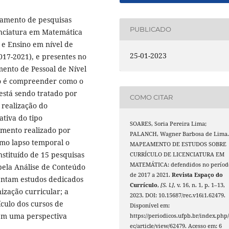
eamento de pesquisas
PUBLICADO
enciatura em Matemática
 e Ensino em nível de
25-01-2023
017-2021), e presentes no
ento de Pessoal de Nível
o é compreender como o
está sendo tratado por
COMO CITAR
 realização do
tiva do tipo
SOARES, Soria Pereira Lima;
amento realizado por
PALANCH, Wagner Barbosa de Lima
omo lapso temporal o
MAPEAMENTO DE ESTUDOS SOBRE
stituído de 15 pesquisas
CURRÍCULO DE LICENCIATURA EM
MATEMÁTICA: defendidos no períod
 pela Análise de Conteúdo
de 2017 a 2021.
Revista Espaço do
entam estudos dedicados
Currículo
,
[S. l.]
, v. 16, n. 1, p. 1–13,
ização curricular; a
2023. DOI: 10.15687/rec.v16i1.62479.
culo dos cursos de
Disponível em:
 em uma perspectiva
https://periodicos.ufpb.br/index.php/
ec/article/view/62479. Acesso em: 6