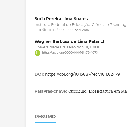
Soria Pereira Lima Soares
Instituto Federal de Educação, Ciência e Tecnologi
https://orcid.org/0000-0001-8621-2108
Wagner Barbosa de Lima Palanch
Universidade Cruzeiro do Sul, Brasil.
https://orcid.org/0000-0001-9473-407X
DOI:
https://doi.org/10.15687/rec.v16i1.62479
Currículo, Licenciatura em M
Palavras-chave:
RESUMO