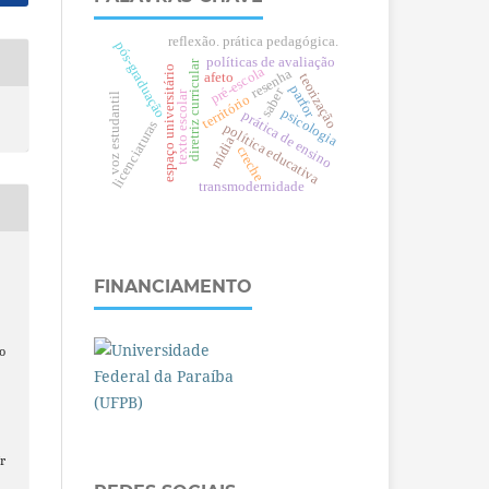
reflexão. prática pedagógica.
pós-graduação
políticas de avaliação
diretriz curricular
espaço universitário
pré-escola
resenha
afeto
teorização
parfor
saber
texto escolar
voz estudantil
território
psicologia
prática de ensino
licenciaturas
política educativa
mídia
creche
transmodernidade
FINANCIAMENTO
.
o
r