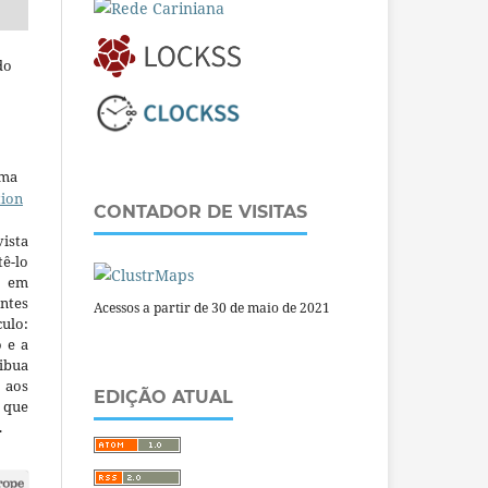
do
uma
tion
CONTADOR DE VISITAS
ista
ê-lo
m em
ntes
Acessos a partir de 30 de maio de 2021
culo:
o e a
ibua
 aos
EDIÇÃO ATUAL
a que
.