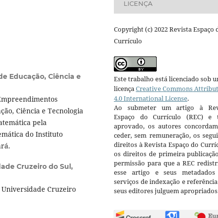
LICENÇA
Copyright (c) 2022 Revista Espaço 
Currículo
 de Educação, Ciência e
Este trabalho está licenciado sob 
licença
Creative Commons Attribu
4.0 International License
.
 Empreendimentos
Ao submeter um artigo à Rev
ção, Ciência e Tecnologia
Espaço do Currículo (REC) e t
atemática pela
aprovado, os autores concorda
mática do Instituto
ceder, sem remuneração, os segui
direitos à Revista Espaço do Currí
ará.
os direitos de primeira publicaçã
permissão para que a REC redistr
dade Cruzeiro do Sul,
esse artigo e seus metadados
serviços de indexação e referênci
 Universidade Cruzeiro
seus editores julguem apropriados