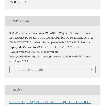
25-01-2023
COMO CITAR
SOARES, Soria Pereira Lima; PALANCH, Wagner Barbosa de Lima.
MAPEAMENTO DE ESTUDOS SOBRE CURRÍCULO DE LICENCIATURA
EM MATEMÁTICA: defendidos no período de 2017 a 2021.
Revista
Espaço do Currículo
,
[S. l.]
, v. 16, n. 1, p. 1–13, 2023. DOI:
10.15687/rec.v16i1.62479. Disponível em:
https://periodicos.ufpb.br/index.php/rec/article/view/62479. Acesso
em: 8 ago. 2026.
Fomatos de Citação
EDIÇÃO
v. 16 n. 1 (2023): POR OUTROS PROJETOS POLÍTICOS