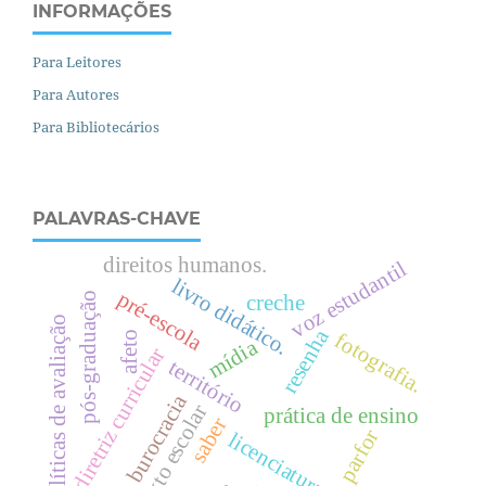
INFORMAÇÕES
Para Leitores
Para Autores
Para Bibliotecários
PALAVRAS-CHAVE
direitos humanos.
voz estudantil
livro didático.
pré-escola
pós-graduação
creche
políticas de avaliação
resenha
fotografia.
afeto
mídia
diretriz curricular
território
burocracia
texto escolar
prática de ensino
saber
parfor
licenciaturas