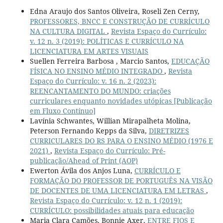
Edna Araujo dos Santos Oliveira, Roseli Zen Cerny,
PROFESSORES, BNCC E CONSTRUÇÃO DE CURRÍCULO
NA CULTURA DIGITAL
,
Revista Espaço do Currículo:
v. 12 n. 3 (2019): POLÍTICAS E CURRÍCULO NA
LICENCIATURA EM ARTES VISUAIS
Suellen Ferreira Barbosa , Marcio Santos,
EDUCAÇÃO
FÍSICA NO ENSINO MÉDIO INTEGRADO
,
Revista
Espaço do Currículo: v. 16 n. 2 (2023):
REENCANTAMENTO DO MUNDO: criações
curriculares enquanto novidades utópicas [Publicação
em Fluxo Contínuo]
Lavínia Schwantes, Willian Mirapalheta Molina,
Peterson Fernando Kepps da Silva,
DIRETRIZES
CURRICULARES DO RS PARA O ENSINO MÉDIO (1976 E
2021)
,
Revista Espaço do Currículo: Pré-
publicação/Ahead of Print (AOP)
Ewerton Ávila dos Anjos Luna,
CURRÍCULO E
FORMAÇÃO DO PROFESSOR DE PORTUGUÊS NA VISÃO
DE DOCENTES DE UMA LICENCIATURA EM LETRAS
,
Revista Espaço do Currículo: v. 12 n. 1 (2019):
CURRÍCULO: possibilidades atuais para educação
Maria Clara Camões, Bonnie Axer,
ENTRE FIOS E