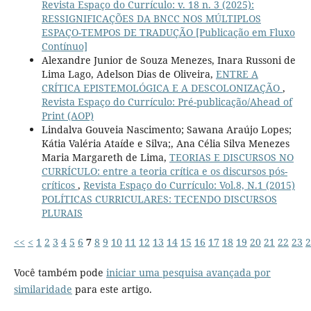
Revista Espaço do Currículo: v. 18 n. 3 (2025):
RESSIGNIFICAÇÕES DA BNCC NOS MÚLTIPLOS
ESPAÇO-TEMPOS DE TRADUÇÃO [Publicação em Fluxo
Contínuo]
Alexandre Junior de Souza Menezes, Inara Russoni de
Lima Lago, Adelson Dias de Oliveira,
ENTRE A
CRÍTICA EPISTEMOLÓGICA E A DESCOLONIZAÇÃO
,
Revista Espaço do Currículo: Pré-publicação/Ahead of
Print (AOP)
Lindalva Gouveia Nascimento; Sawana Araújo Lopes;
Kátia Valéria Ataíde e Silva;, Ana Célia Silva Menezes
Maria Margareth de Lima,
TEORIAS E DISCURSOS NO
CURRÍCULO: entre a teoria crítica e os discursos pós-
críticos
,
Revista Espaço do Currículo: Vol.8, N.1 (2015)
POLÍTICAS CURRICULARES: TECENDO DISCURSOS
PLURAIS
<<
<
1
2
3
4
5
6
7
8
9
10
11
12
13
14
15
16
17
18
19
20
21
22
23
2
Você também pode
iniciar uma pesquisa avançada por
similaridade
para este artigo.